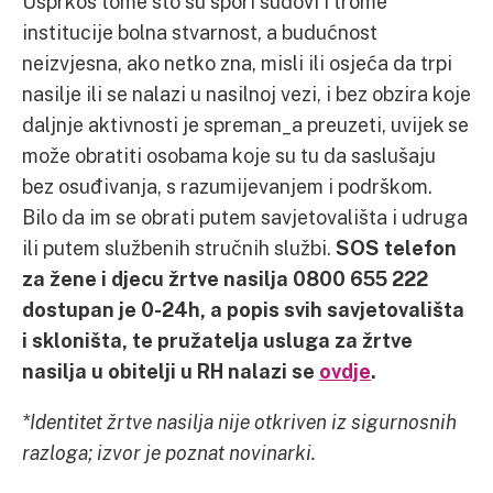
Usprkos tome što su spori sudovi i trome
institucije bolna stvarnost, a budućnost
neizvjesna, ako netko zna, misli ili osjeća da trpi
nasilje ili se nalazi u nasilnoj vezi, i bez obzira koje
daljnje aktivnosti je spreman_a preuzeti, uvijek se
može obratiti osobama koje su tu da saslušaju
bez osuđivanja, s razumijevanjem i podrškom.
Bilo da im se obrati putem savjetovališta i udruga
ili putem službenih stručnih službi.
SOS telefon
za žene i djecu žrtve nasilja 0800 655 222
dostupan je 0-24h, a popis svih savjetovališta
i skloništa, te pružatelja usluga za žrtve
nasilja u obitelji u RH nalazi se
ovdje
.
*Identitet žrtve nasilja nije otkriven iz sigurnosnih
razloga; izvor je poznat novinarki.