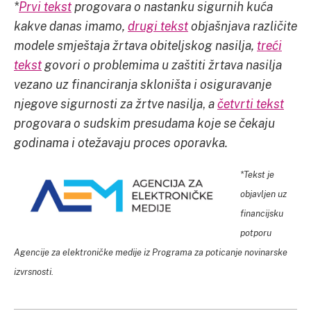
*
Prvi tekst
progovara o nastanku sigurnih kuća
kakve danas imamo,
drugi tekst
objašnjava različite
modele smještaja žrtava obiteljskog nasilja,
treći
tekst
govori o problemima u zaštiti žrtava nasilja
vezano uz financiranja skloništa i osiguravanje
njegove sigurnosti za žrtve nasilja
,
a
četvrti tekst
progovara o sudskim presudama koje se čekaju
godinama i otežavaju proces oporavka.
*Tekst je
objavljen uz
financijsku
potporu
Agencije za elektroničke medije iz Programa za poticanje novinarske
izvrsnosti.