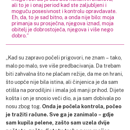
ali to je i onaj period kad ste zaljubljeni i
moguću posesivnost i kontrolu opravdavate.
Eh, da, to je sad bitno, a onda nije bilo: moja
primanja su prosječna, njegova iznad, moja
obitelj je dobrostojeća, njegova i više nego
dobro.“
„Kad su zapravo počeli prigovori, ne znam – tako,
malo po malo, sve više predbacivanja. Da trebam
biti zahvalna što ne plaćam režije, da me on hrani,
što uopće nije bila istina, ali činjenica je da sam
otišla na porodiljini i imala još manji prihod. Dijete
košta i on je snosio veći dio, a ja sam dobivala po
nosu zbog tog.
Onda je počela kontrola, počeo
je tražiti račune. Sve ga je zanimalo – gdje
sam kupila pelene, zašto sam uzela dvije