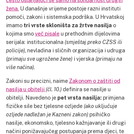
često oslanjajući se samo na solidarnost drugih
žena.
U današnje vrijeme postoje razni instituti
pomoći, zakoni i sistemska podrška. U Hrvatskoj
imamo
tri vrste skloništa za žrtve nasilja
o
kojima smo
već pisale
u prethodnim dijelovima
serijala: institucionalna
(smještaj preko CZSS ili
policije),
nevladina i sličnih organizacija i udruga
(primaju sve ugrožene žene)
i vjerska
(primaju na
više načina).
Zakoni su precizni, naime
Zakonom o zaštiti od
nasilja u obitelji
(čl. 10.)
definira se nasilje u
obitelji. Navedeno je
pet vrsta nasilja:
primjena
fizičke sile bez tjelesne ozljede
(ako uključuje
ozljede nadležan je Kazneni zakon)
psihičko
nasilje, ekonomsko, tjelesno kažnjavanje ili drugi
načini ponižavajućeg postupanja prema djeci, te