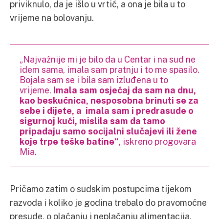
priviknulo, da je išlo u vrtić, a ona je bila u to
vrijeme na bolovanju.
„Najvažnije mi je bilo da u Centar i na sud ne
idem sama, imala sam pratnju i to me spasilo.
Bojala sam se i bila sam izluđena u to
vrijeme.
Imala sam osjećaj da sam na dnu,
kao beskućnica, nesposobna brinuti se za
sebe i dijete, a imala sam i predrasude o
sigurnoj kući, mislila sam da tamo
pripadaju samo socijalni slučajevi ili žene
koje trpe teške batine“
, iskreno progovara
Mia.
Pričamo zatim o sudskim postupcima tijekom
razvoda i koliko je godina trebalo do pravomoćne
presude, o plaćanju i neplaćanju alimentacija.