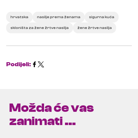
hrvatska
nasilje prema ženama
sigurna kuća
skloništa za žene žrtve nasilja
žene žrtve nasilja
Podijeli:
Možda će vas
zanimati ...