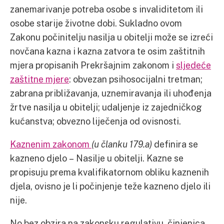
zanemarivanje potreba osobe s invaliditetom ili
osobe starije životne dobi. Sukladno ovom
Zakonu počinitelju nasilja u obitelji može se izreći
novčana kazna i kazna zatvora te osim zaštitnih
mjera propisanih Prekršajnim zakonom i
sljedeće
zaštitne mjere
: obvezan psihosocijalni tretman;
zabrana približavanja, uznemiravanja ili uhođenja
žrtve nasilja u obitelji; udaljenje iz zajedničkog
kućanstva; obvezno liječenja od ovisnosti.
Kaznenim zakonom
(u članku 179.a)
definira se
kazneno djelo – Nasilje u obitelji. Kazne se
propisuju prema kvalifikatornom obliku kaznenih
djela, ovisno je li počinjenje teže kazneno djelo ili
nije.
No bez obzira na zakonsku regulativu, činjenica