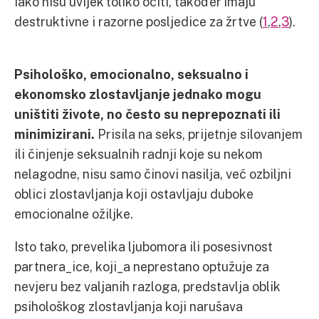
iako nisu uvijek toliko očiti, također imaju
destruktivne i razorne posljedice za žrtve (
1
,
2
,
3
).
Psihološko, emocionalno, seksualno i
ekonomsko zlostavljanje jednako mogu
uništiti živote, no često su neprepoznati ili
minimizirani.
Prisila na seks, prijetnje silovanjem
ili činjenje seksualnih radnji koje su nekom
nelagodne, nisu samo činovi nasilja, već ozbiljni
oblici zlostavljanja koji ostavljaju duboke
emocionalne ožiljke.
Isto tako, prevelika ljubomora ili posesivnost
partnera_ice, koji_a neprestano optužuje za
nevjeru bez valjanih razloga, predstavlja oblik
psihološkog zlostavljanja koji narušava