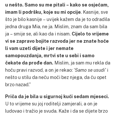
u nešto. Samo su me pitali – kako se osjećam,
imam li podršku, koje su mi opcije
. Kasnije, sve
što je bilo kasnije – uvijek kažem da je to odradila
jedna druga Mia, ne ja. Mislim, znam da sam bila
ja – smije se, ali kao da i nisam.
Cijelo to vrijeme
vi se zapravo bojite razvoda jer ne znate hoće
li vam uzeti dijete i jer nemate
samopouzdanja, mrtvi ste u sebi i samo
čekate da prođe dan.
Mislim, ja sam mu rekla da
hoću pravi razvod, a on je rekao:
‘Samo se usudi’
i
nešto u stilu da neću moći bez njega, da ću opet
brzo nazad.”
Priča da je bila u sigurnoj kući sedam mjeseci.
U to vrijeme su joj roditelji zamjerali, a on je
ludovao i tražio je svuda. Kaže i da se dijete brzo