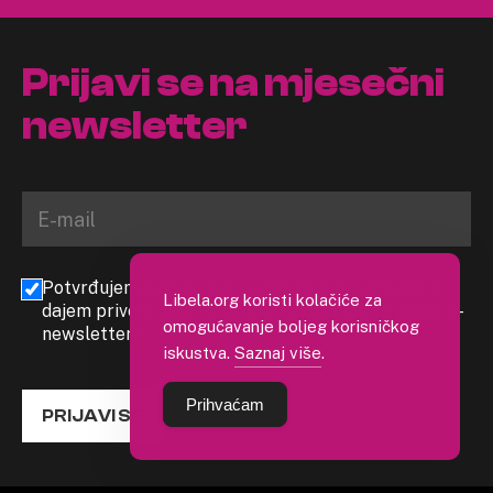
Prijavi se na mjesečni
newsletter
Potvrđujem suglasnost s politikom privatnosti te
Libela.org koristi kolačiće za
dajem privolu Libeli da koristi moj email za slanje e-
omogućavanje boljeg korisničkog
newslettera
iskustva.
Saznaj više
.
Prihvaćam
PRIJAVI SE