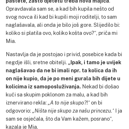
paštete, zašto djetetu treba nova majica
.
Opravdavala sam se, a kad bih kupila nešto od
svog novca ili kad bi kupili moji roditelji, to sam
naglašavala, ali onda je bilo još gore. Slijedilo bi:
koliko si platila ovo, koliko košta ovo?“, priča mi
Mia.
Nastavlja da je postojao i privid, posebice kada bi
negdje išli, sretne obitelji.
„Ipak, i tamo je uvijek
naglašavao da ne bi imali npr. ta kolica da ih
on nije kupio, da je po meni gurala bih dijete u
kolicima iz samoposluživanja.
Nekad bi došao
kući sa skupim poklonom za malu, a kad bih
iznervirano rekla:
„A to nije skupo?!“
on bi
odgovorio:
„Ništa nije skupo za našu princezu.“
I ja
sam se osjećala, što da Vam kažem, posrano“,
kazala je Mia.