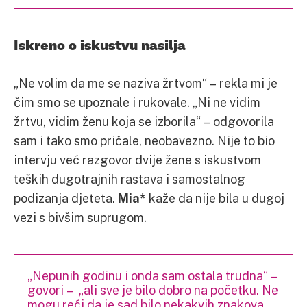
Iskreno o iskustvu nasilja
„Ne volim da me se naziva žrtvom“ – rekla mi je
čim smo se upoznale i rukovale. „Ni ne vidim
žrtvu, vidim ženu koja se izborila“ – odgovorila
sam i tako smo pričale, neobavezno. Nije to bio
intervju već razgovor dvije žene s iskustvom
teških dugotrajnih rastava i samostalnog
podizanja djeteta.
Mia*
kaže da nije bila u dugoj
vezi s bivšim suprugom.
„Nepunih godinu i onda sam ostala trudna“ –
govori – „ali sve je bilo dobro na početku. Ne
mogu reći da je sad bilo nekakvih znakova,