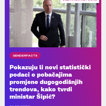
GENDERFACTS
Pokazuju li novi statistički
podaci o pobačajima
promjene dugogodišnjih
trendova, kako tvrdi
ministar Šipić?