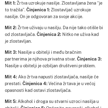
Mit 1:
Žrtva uzrokuje nasilje. Zlostavljana žena “je
to tražila”.
Činjenica 1:
Zlostavljač uzrokuje
nasilje. On je odgovoran za svoje akcije.
Mit 2:
Žrtve uživaju u nasilju. Da nije tako otišle bi
od zlostavljača.
Činjenica 2:
Nitko ne uživa kad
je zlostavljan.
Mit 3:
Nasilje u obitelji i među bračnim
partnerima je njihova privatna stvar.
Činjenica 3:
Nasilje u obitelji je ozbiljan društveni problem.
Mit 4:
Ako žrtva napusti zlostavljača, nasilje će
prestati.
Činjenica 4:
Većina žrtava je u većoj
opasnosti kad ostavi zlostavljača.
Mit 5:
Alkohol i droga su stvarni uzroci nasilja u