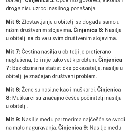
obitelji.
Činjenica 5:
Općenito govoreći, alkohol i
droga nisu uzroci nasilnog ponašanja.
Mit 6:
Zlostavljanje u obitelji se događa samo u
nižim društvenim slojevima.
Činjenica 6:
Nasilje
u obitelji se zbiva u svim društvenim slojevima.
Mit 7:
Čestina nasilja u obitelji je pretjerano
naglašena, to i nije tako velik problem.
Činjenica
7:
Bez obzira na statističke pokazatelje, nasilje u
obitelji je značajan društveni problem.
Mit 8:
Žene su nasilne kao i muškarci.
Činjenica
8:
Muškarci su značajno češće počinitelji nasilja
u obitelji.
Mit 9:
Nasilje među partnerima najčešće se svodi
na malo naguravanja.
Činjenica 9:
Nasilje među