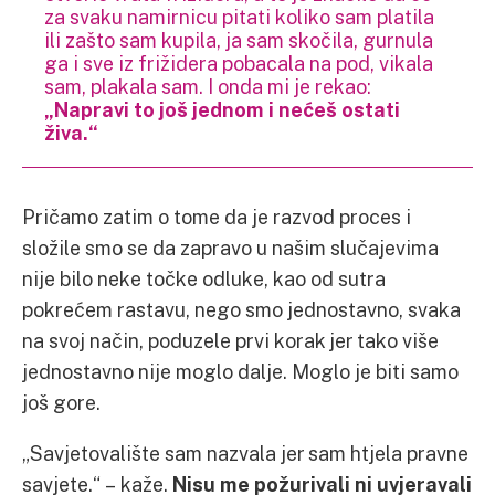
za svaku namirnicu pitati koliko sam platila
ili zašto sam kupila, ja sam skočila, gurnula
ga i sve iz frižidera pobacala na pod, vikala
sam, plakala sam. I onda mi je rekao:
„Napravi to još jednom i nećeš ostati
živa.“
Pričamo zatim o tome da je razvod proces i
složile smo se da zapravo u našim slučajevima
nije bilo neke točke odluke, kao od sutra
pokrećem rastavu, nego smo jednostavno, svaka
na svoj način, poduzele prvi korak jer tako više
jednostavno nije moglo dalje. Moglo je biti samo
još gore.
„Savjetovalište sam nazvala jer sam htjela pravne
savjete.“ – kaže.
Nisu me požurivali ni uvjeravali