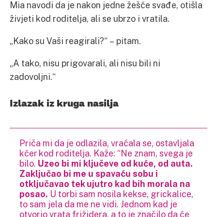
Mia navodi da je nakon jedne žešće svađe, otišla
živjeti kod roditelja, ali se ubrzo i vratila.
„Kako su Vaši reagirali?“ – pitam.
„A tako, nisu prigovarali, ali nisu bili ni
zadovoljni.“
Izlazak iz kruga nasilja
Priča mi da je odlazila, vraćala se, ostavljala
kćer kod roditelja. Kaže: “Ne znam, svega je
bilo.
Uzeo bi mi ključeve od kuće, od auta.
Zaključao bi me u spavaću sobu i
otključavao tek ujutro kad bih morala na
posao.
U torbi sam nosila kekse, grickalice,
to sam jela da me ne vidi. Jednom kad je
otvorio vrata frižidera, a to je značilo da će