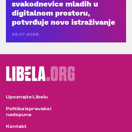
svakodnevice mladih u
digitalnom prostoru,
potvrđuje novo istraživanje
22.07.2026.
Upoznajte Libelu
Politika ispravaka i
nadopuna
Kontakt