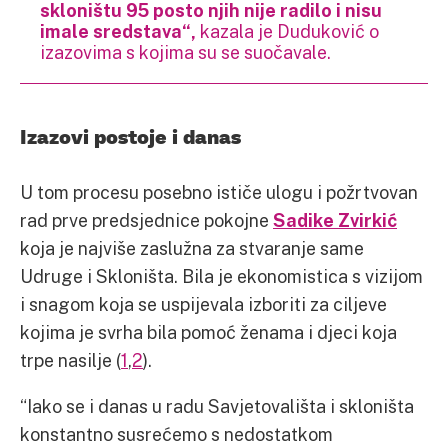
skloništu 95 posto njih nije radilo i nisu
imale sredstava“,
kazala je Duduković o
izazovima s kojima su se suočavale.
Izazovi postoje i danas
U tom procesu posebno ističe ulogu i požrtvovan
rad prve predsjednice pokojne
Sadike Zvirkić
koja je najviše zaslužna za stvaranje same
Udruge i Skloništa. Bila je ekonomistica s vizijom
i snagom koja se uspijevala izboriti za ciljeve
kojima je svrha bila pomoć ženama i djeci koja
trpe nasilje (
1
,
2
).
“Iako se i danas u radu Savjetovališta i skloništa
konstantno susrećemo s nedostatkom