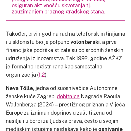
osiguran aktivnošću skvotanja tj.
zauzimanjem praznog gradskog stana.
Također, prvih godina rad na telefonskim linijama
i u skloništu bio je potpuno
volonterski
, a prve
financijske podrške stizale su od srodnih ženskih
udruženja iz inozemstva. Tek 1992. godine AŽKZ
je formalno registrirana kao samostalna
organizacija (
1
,
2
).
Neva Tölle
, jedna od suosnivačica Autonomne
ženske kuće Zagreb,
dobitnica
Nagrade Raoula
Wallenberga (2024) – prestižnog priznanja Vijeća
Europe za izniman doprinos u zaštiti žena od
nasilja i u borbi za ljudska prava, često u svojim
medijskim istupima naglašava kako je
osnivanje