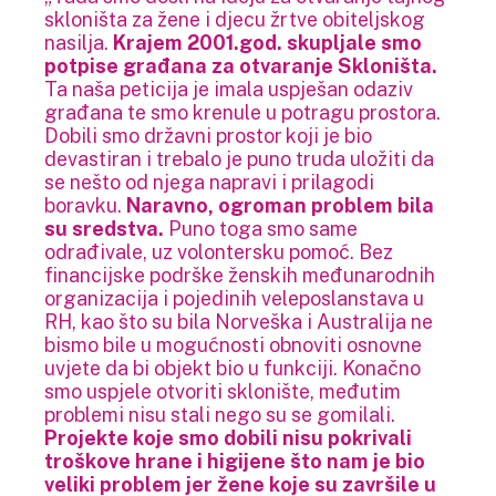
skloništa za žene i djecu žrtve obiteljskog
nasilja.
Krajem 2001.god. skupljale smo
potpise građana za otvaranje Skloništa.
Ta naša peticija je imala uspješan odaziv
građana te smo krenule u potragu prostora.
Dobili smo državni prostor koji je bio
devastiran i trebalo je puno truda uložiti da
se nešto od njega napravi i prilagodi
boravku.
Naravno, ogroman problem bila
su sredstva.
Puno toga smo same
odrađivale, uz volontersku pomoć. Bez
financijske podrške ženskih međunarodnih
organizacija i pojedinih veleposlanstava u
RH, kao što su bila Norveška i Australija ne
bismo bile u mogućnosti obnoviti osnovne
uvjete da bi objekt bio u funkciji. Konačno
smo uspjele otvoriti sklonište, međutim
problemi nisu stali nego su se gomilali.
Projekte koje smo dobili nisu pokrivali
troškove hrane i higijene što nam je bio
veliki problem jer žene koje su završile u