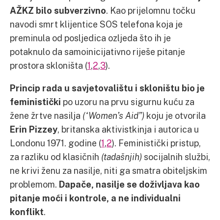
AŽKZ bilo subverzivno
. Kao prijelomnu točku
navodi smrt klijentice SOS telefona koja je
preminula od posljedica ozljeda što ih je
potaknulo da samoinicijativno riješe pitanje
prostora skloništa (
1
,
2
,
3
).
Princip rada u savjetovalištu i skloništu bio je
feministički
po uzoru na prvu sigurnu kuću za
žene žrtve nasilja
(“Women’s Aid”)
koju je otvorila
Erin Pizzey
, britanska aktivistkinja i autorica u
Londonu 1971. godine (
1
,
2
). Feministički pristup,
za razliku od klasičnih
(tadašnjih)
socijalnih službi,
ne krivi ženu za nasilje, niti ga smatra obiteljskim
problemom.
Dapače, nasilje se doživljava kao
pitanje moći i kontrole, a ne individualni
konflikt
.