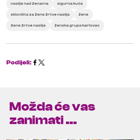
nasilje nad ženama
sigurna kuća
skloništa za žene žrtve nasilja
žene
žene žrtve nasilja
ženska grupa karlovac
Podijeli:
Možda će vas
zanimati ...