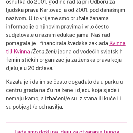
osnutka do 2001. godine radila pri Odboru za
ljudska prava Karlovac, a od 2001. pod današnjim
nazivom. U to vrijeme smo pružale ženama
informacije o njihovim pravima i vrlo često
sudjelovale u raznim edukacijama. Naš rad
pomagala je i financirala švedska zaklada
Kvinna
till Kvinna
(Žena ženi)
jedna od vodećih svjetskih
feminističkih organizacija za ženska prava koja
djeluje u 20 država.“
Kazala je i da im se često događalo da u parku u
centru grada naiđu na žene i djecu koja sjede i
nemaju kamo, a izbačeni/e su iz stana ili kuće ili
su pobjegli/e od nasilja.
„
Tada smo došli na ideju za otvaranje tajnog