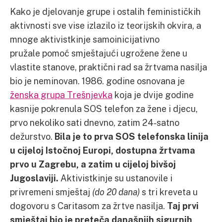
Kako je djelovanje grupe i ostalih feminističkih
aktivnosti sve vise izlazilo iz teorijskih okvira, a
mnoge aktivistkinje samoinicijativno
pružale pomoć smještajući ugrožene žene u
vlastite stanove, praktični rad sa žrtvama nasilja
bio je neminovan. 1986. godine osnovana je
ženska grupa Trešnjevka
koja je dvije godine
kasnije pokrenula SOS telefon za žene i djecu,
prvo nekoliko sati dnevno, zatim 24‑satno
dežurstvo.
Bila je to prva SOS telefonska linija
u cijeloj Istočnoj Europi, dostupna žrtvama
prvo u Zagrebu, a zatim u cijeloj bivšoj
Jugoslaviji.
Aktivistkinje su ustanovile i
privremeni smještaj
(do 20 dana)
s tri kreveta u
dogovoru s Caritasom za žrtve nasilja.
Taj prvi
smještaj bio je preteča današnjih sigurnih