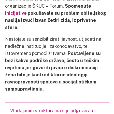
organizacije ŠKUC – Forum.
Spomenute
inicijative
pokušavale su problem obiteljskog
nasilja izvući izvan četiri zida, iz privatne
sfere
.
Nastojale su senzibilizirati javnost, utjecati na
nadležne institucije i zakonodavstvo, te
istovremeno pomoći žrtvama.
Postavljene su
bez ikakve podrške države, često u teškim
uvjetima jer govoriti javno o diskriminaciji
žena bilo je kontradiktorno ideologiji
ravnopravnosti spolova u socijalističkom
samoupravljanju.
Vladajućim strukturama nije odgovaralo