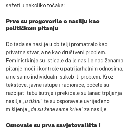
sažeti u nekoliko točaka:
Prve su progovorile o nasilju kao
političkom pitanju
Do tada se nasilje u obitelji promatralo kao
privatna stvar, a ne kao društveni problem.
Feministkinje su isticale da je nasilje nad ženama
pitanje moći i kontrole u patrijarhalnim odnosima,
a ne samo individualni sukob ili problem. Kroz
tekstove, javne istupe i radionice, počele su
razbijati tabu šutnje i prekidale su lanac trpljenja
nasilja
„u tišini“
te su osporavale uvrijeđeno
mišljenje
„da su žene same krive“
za nasilje.
Osnovale su prva savjetovališta i