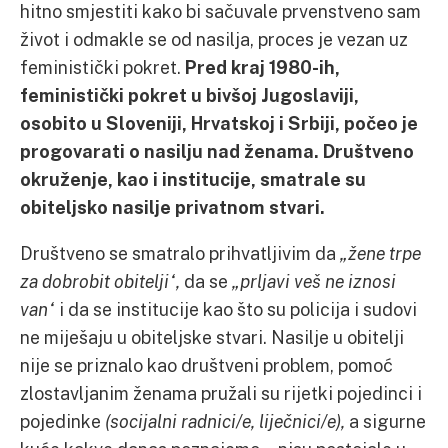
hitno smjestiti kako bi sačuvale prvenstveno sam
život i odmakle se od nasilja, proces je vezan uz
feministički pokret.
Pred kraj 1980-ih,
feministički pokret u bivšoj Jugoslaviji,
osobito u Sloveniji, Hrvatskoj i Srbiji, počeo je
progovarati o nasilju nad ženama. Društveno
okruženje, kao i institucije, smatrale su
obiteljsko nasilje privatnom stvari.
Društveno se smatralo prihvatljivim da
„žene trpe
za dobrobit obitelji“,
da se
„prljavi veš ne iznosi
van“
i da se institucije kao što su policija i sudovi
ne miješaju u obiteljske stvari. Nasilje u obitelji
nije se priznalo kao društveni problem, pomoć
zlostavljanim ženama pružali su rijetki pojedinci i
pojedinke
(socijalni radnici/e, liječnici/e),
a sigurne