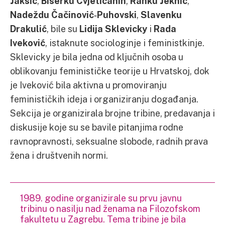
Jakšić
,
Biserku Cvjetičanin
,
Ranku Jeknić
,
Nadeždu Čačinović‑Puhovski
,
Slavenku
Drakulić
, bile su
Lidija Sklevicky
i
Rada
Iveković
, istaknute sociologinje i feministkinje.
Sklevicky je bila jedna od ključnih osoba u
oblikovanju feminističke teorije u Hrvatskoj, dok
je Iveković bila aktivna u promoviranju
feminističkih ideja i organiziranju događanja.
Sekcija je organizirala brojne tribine, predavanja i
diskusije koje su se bavile pitanjima rodne
ravnopravnosti, seksualne slobode, radnih prava
žena i društvenih normi.
1989. godine organizirale su prvu javnu
tribinu o nasilju nad ženama na Filozofskom
fakultetu u Zagrebu. Tema tribine je bila