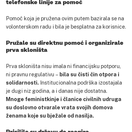
telefonske linije za pomoć
Pomoć koja je pružena ovim putem bazirala se na
volonterskom radu i bila je besplatna za korisnice.
Pružale su direktnu pomoć i organizirale
prva skloništa
Prva skloništa nisu imala ni financijsku potporu,
ni pravnu regulativu –
bila su čisti čin otpora i
solidarnosti.
Institucionalna podrška izostajala
je dugi niz godina, a i danas nije dostatna.
Mnoge feministkinje i članice civilnih udruga
su doslovno otvarale vrata svojih domova
ženama koje su bježale od nasilja.
Prisilile su državu da reagira