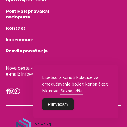
Politika ispravaka i
nadopuna
Kontakt
Impressum
Pravila ponašanja
Nova cesta 4, Zagreb
e-mail:
info@libela.org
Libela.org koristi kolačiće za
omogućavanje boljeg korisničkog
iskustva.
Saznaj više
.
Prihvaćam