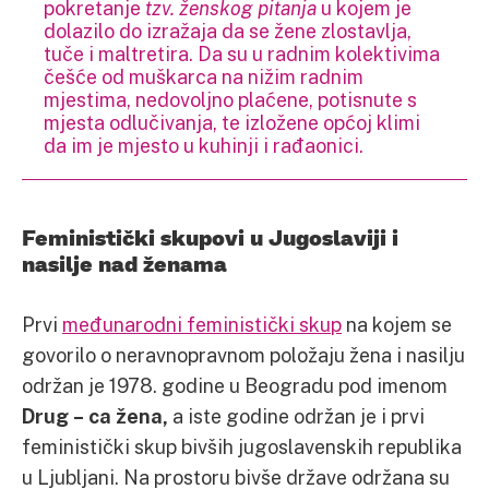
pokretanje
tzv. ženskog pitanja
u kojem je
dolazilo do izražaja da se žene zlostavlja,
tuče i maltretira. Da su u radnim kolektivima
češće od muškarca na nižim radnim
mjestima, nedovoljno plaćene, potisnute s
mjesta odlučivanja, te izložene općoj klimi
da im je mjesto u kuhinji i rađaonici.
Feministički skupovi u Jugoslaviji i
nasilje nad ženama
Prvi
međunarodni feministički skup
na kojem se
govorilo o neravnopravnom položaju žena i nasilju
održan je 1978. godine u Beogradu pod imenom
Drug – ca žena,
a iste godine održan je i prvi
feministički skup bivših jugoslavenskih republika
u Ljubljani. Na prostoru bivše države održana su