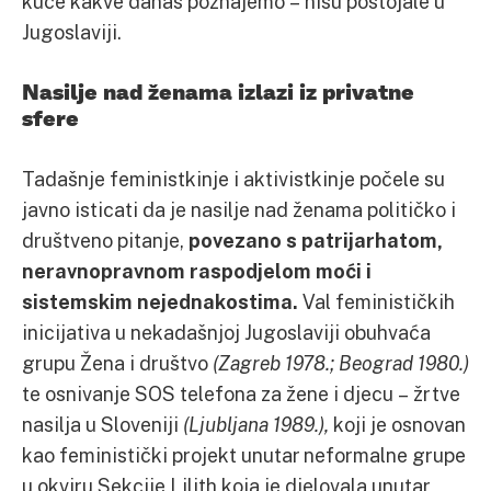
kuće kakve danas poznajemo – nisu postojale u
Jugoslaviji.
Nasilje nad ženama izlazi iz privatne
sfere
Tadašnje feministkinje i aktivistkinje počele su
javno isticati da je nasilje nad ženama političko i
društveno pitanje,
povezano s patrijarhatom,
neravnopravnom raspodjelom moći i
sistemskim nejednakostima.
Val feminističkih
inicijativa u nekadašnjoj Jugoslaviji obuhvaća
grupu Žena i društvo
(Zagreb 1978.; Beograd 1980.)
te osnivanje SOS telefona za žene i djecu – žrtve
nasilja u Sloveniji
(Ljubljana 1989.),
koji je osnovan
kao feministički projekt unutar neformalne grupe
u okviru Sekcije Lilith koja je djelovala unutar