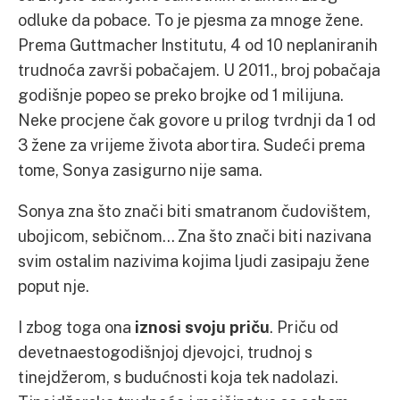
odluke da pobace. To je pjesma za mnoge žene.
Prema Guttmacher Institutu, 4 od 10 neplaniranih
trudnoća završi pobačajem. U 2011., broj pobačaja
godišnje popeo se preko brojke od 1 milijuna.
Neke procjene čak govore u prilog tvrdnji da 1 od
3 žene za vrijeme života abortira. Sudeći prema
tome, Sonya zasigurno nije sama.
Sonya zna što znači biti smatranom čudovištem,
ubojicom, sebičnom… Zna što znači biti nazivana
svim ostalim nazivima kojima ljudi zasipaju žene
poput nje.
I zbog toga ona
iznosi svoju priču
. Priču od
devetnaestogodišnjoj djevojci, trudnoj s
tinejdžerom, s budućnosti koja tek nadolazi.