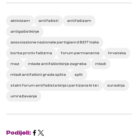
aktivizam
antifašisti
antifašizam
antigašistkinje
associazione nazionale partigiani d 8217 italia
borba protiv fašizma
forum permanente
hrvatska
maz
mlade antifašistkinje zagreba
mladi
mladi antifašisti grada splita
split
stalni forum antifašista kinja i partizana ki te i
suradnja
umrežavanje
Podijeli: