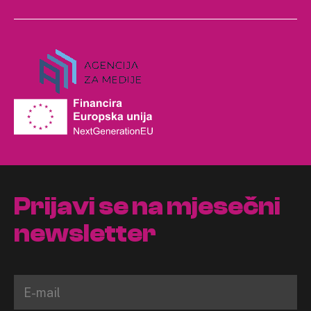
Prijavi se na mjesečni
newsletter