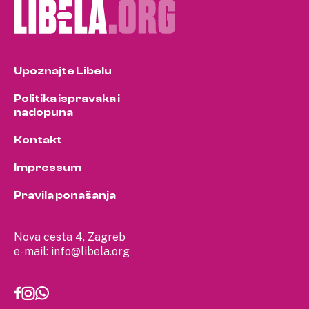
Upoznajte Libelu
Politika ispravaka i
nadopuna
Kontakt
Impressum
Pravila ponašanja
Nova cesta 4, Zagreb
e-mail:
info@libela.org