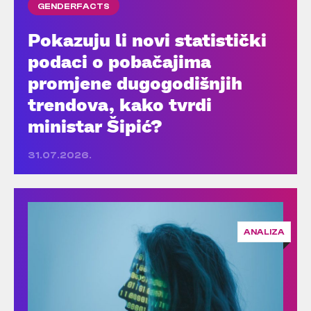
GENDERFACTS
Pokazuju li novi statistički
podaci o pobačajima
promjene dugogodišnjih
trendova, kako tvrdi
ministar Šipić?
31.07.2026.
ANALIZA