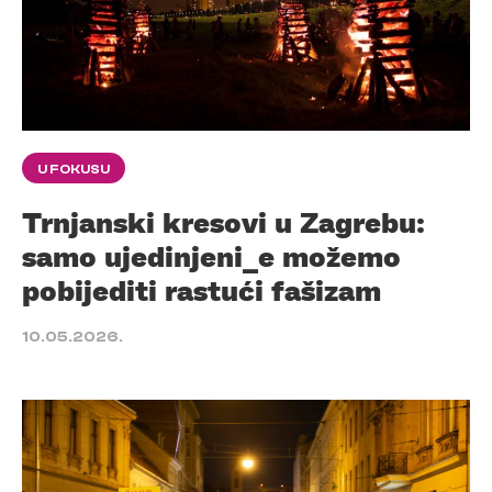
U FOKUSU
Trnjanski kresovi u Zagrebu:
samo ujedinjeni_e možemo
pobijediti rastući fašizam
10.05.2026.