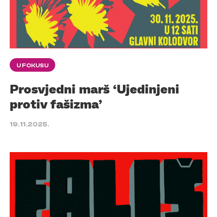
U FOKUSU
Prosvjedni marš ‘Ujedinjeni
protiv fašizma’
19.11.2025.