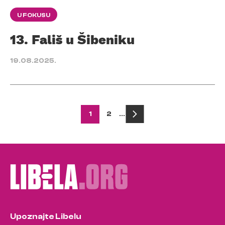
U FOKUSU
13. Fališ u Šibeniku
19.08.2025.
Posts
1
2
…
pagination
Upoznajte Libelu