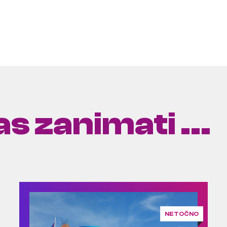
s zanimati ...
NETOČNO