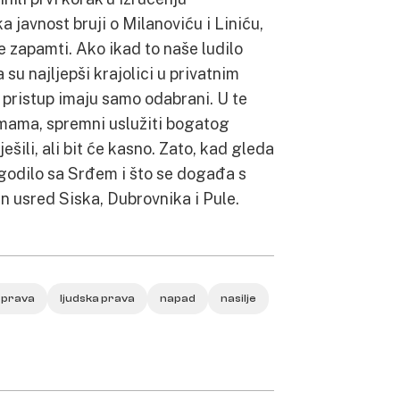
 javnost bruji o Milanoviću i Liniću,
 se zapamti. Ako ikad to naše ludilo
 su najljepši krajolici u privatnim
 pristup imaju samo odabrani. U te
rmama, spremni uslužiti bogatog
šili, ali bit će kasno. Zato, kad gleda
ogodilo sa Srđem i što se događa s
n usred Siska, Dubrovnika i Pule.
 prava
ljudska prava
napad
nasilje