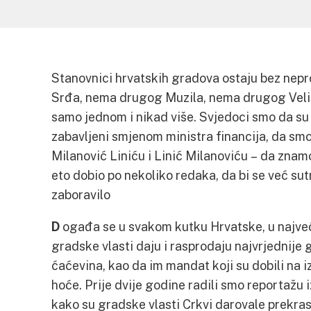
Stanovnici hrvatskih gradova ostaju bez nep
Srđa, nema drugog Muzila, nema drugog Veli
samo jednom i nikad više. Svjedoci smo da su 
zabavljeni smjenom ministra financija, da smo
Milanović Liniću i Linić Milanoviću – da znamo
eto dobio po nekoliko redaka, da bi se već sutr
zaboravilo
D
ogađa se u svakom kutku Hrvatske, u najve
gradske vlasti daju i rasprodaju najvrjednije
ćaćevina, kao da im mandat koji su dobili na 
hoće. Prije dvije godine radili smo reportažu 
kako su gradske vlasti Crkvi darovale prekra