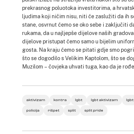
prekrasnog poluotoka investitorima, a hrvatska
ljudima koji ničim nisu, niti će zaslužiti da ih
stane, osvrnut ćemo se oko sebe i zaključiti da
rukama, da u najljepše dijelove naših gradova
dijelove pristupat ćemo samo u bijelim unifo
gosta. Na kraju ćemo se pitati gdje smo pogrije
što se dogodilo s Velikim Kaptolom, što se d
Muzilom – čovjeka uhvati tuga, kao da je rođe
aktivizam
kontra
lgbt
lgbt aktivizam
lgbt
policija
rišpet
split
split pride