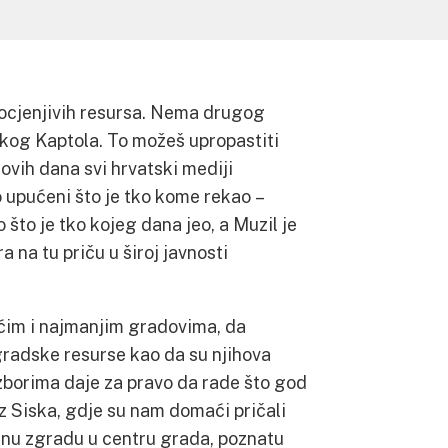
rocjenjivih resursa. Nema drugog
kog Kaptola. To možeš upropastiti
ovih dana svi hrvatski mediji
 upućeni što je tko kome rekao –
 što je tko kojeg dana jeo, a Muzil je
a na tu priču u široj javnosti
ćim i najmanjim gradovima, da
 gradske resurse kao da su njihova
izborima daje za pravo da rade što god
iz Siska, gdje su nam domaći pričali
snu zgradu u centru grada, poznatu