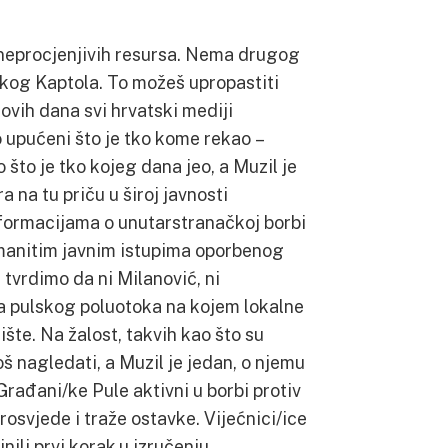
 neprocjenjivih resursa. Nema drugog
kog Kaptola. To možeš upropastiti
ovih dana svi hrvatski mediji
 upućeni što je tko kome rekao –
 što je tko kojeg dana jeo, a Muzil je
a na tu priču u široj javnosti
formacijama o unutarstranačkoj borbi
manitim javnim istupima oporbenog
tvrdimo da ni Milanović, ni
ja pulskog poluotoka na kojem lokalne
lište. Na žalost, takvih kao što su
š nagledati, a Muzil je jedan, o njemu
Građani/ke Pule aktivni u borbi protiv
rosvjede i traže ostavke. Vijećnici/ice
nili prvi korak u izručenju