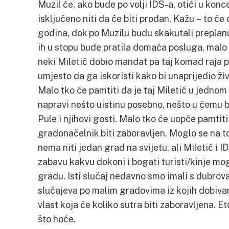
Muzil će, ako bude po volji IDS-a, otići u konce
isključeno niti da će biti prodan. Kažu – to će
godina, dok po Muzilu budu skakutali preplanu
ih u stopu bude pratila domaća posluga, malo
neki Miletić dobio mandat pa taj komad raja p
umjesto da ga iskoristi kako bi unaprijedio ži
Malo tko će pamtiti da je taj Miletić u jedno
napravi nešto uistinu posebno, nešto u čemu b
Pule i njihovi gosti. Malo tko će uopće pamtiti
gradonačelnik biti zaboravljen. Moglo se na t
nema niti jedan grad na svijetu, ali Miletić i ID
zabavu kakvu dokoni i bogati turisti/kinje mogu
gradu. Isti slučaj nedavno smo imali s dubrov
slučajeva po malim gradovima iz kojih dobivam
vlast koja će koliko sutra biti zaboravljena. Et
što hoće.