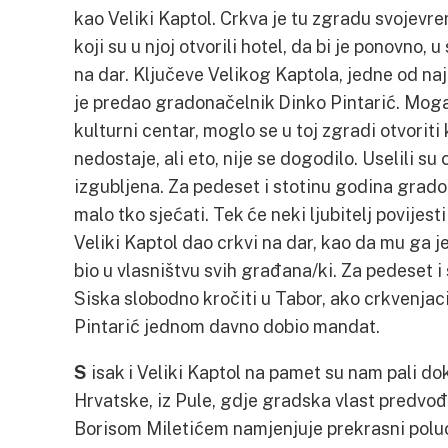
kao Veliki Kaptol. Crkva je tu zgradu svojev
koji su u njoj otvorili hotel, da bi je ponovno
na dar. Ključeve Velikog Kaptola, jedne od na
je predao gradonačelnik Dinko Pintarić. Mogao
kulturni centar, moglo se u toj zgradi otvoriti 
nedostaje, ali eto, nije se dogodilo. Uselili su
izgubljena. Za pedeset i stotinu godina grado
malo tko sjećati. Tek će neki ljubitelj povijesti
Veliki Kaptol dao crkvi na dar, kao da mu ga 
bio u vlasništvu svih građana/ki. Za pedeset 
Siska slobodno kročiti u Tabor, ako crkvenjaci
Pintarić jednom davno dobio mandat.
S
isak i Veliki Kaptol na pamet su nam pali do
Hrvatske, iz Pule, gdje gradska vlast predv
Borisom Miletićem namjenjuje prekrasni poluot