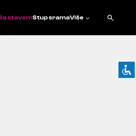
Sa stavom
Stup srama
Više