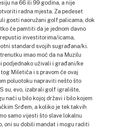
siju na 66 ili 99 godina, a nije
 otvoriti radna mjesta. Za pedeset
li gosti naoružani golf palicama, dok
 tko će pamtiti da je jednom davno
repustio investitorima/icama,
votni standard svojih sugrađana/ki.
m trenutku imao moć da na Muzilu
i podjednako uživali i građani/ke
 tog Miletića i s pravom će ovaj
om poluotoku napraviti nešto što
S su, evo, izabrali golf igralište,
 naći u bilo kojoj državi i bilo kojem
ačkim Srđem, a koliko je tek takvih
o samo vijesti što slave lokalnu
o, oni su dobili mandat i mogu raditi