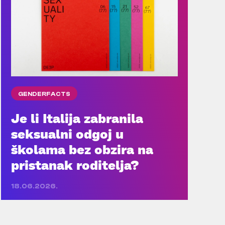
GENDERFACTS
Je li Italija zabranila
seksualni odgoj u
školama bez obzira na
pristanak roditelja?
18.06.2026.