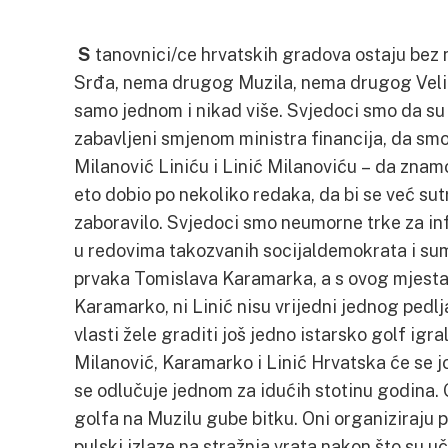
S
tanovnici/ce hrvatskih gradova ostaju bez
Srđa, nema drugog Muzila, nema drugog Veli
samo jednom i nikad više. Svjedoci smo da su 
zabavljeni smjenom ministra financija, da smo
Milanović Liniću i Linić Milanoviću – da znamo
eto dobio po nekoliko redaka, da bi se već sutr
zaboravilo. Svjedoci smo neumorne trke za in
u redovima takozvanih socijaldemokrata i su
prvaka Tomislava Karamarka, a s ovog mjesta 
Karamarko, ni Linić nisu vrijedni jednog pedl
vlasti žele graditi još jedno istarsko golf igra
Milanović, Karamarko i Linić Hrvatska će se jo
se odlučuje jednom za idućih stotinu godina. 
golfa na Muzilu gube bitku. Oni organiziraju p
pulski izlaze na stražnja vrata nakon što su uči