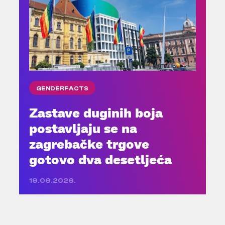
GENDERFACTS
Zastave duginih boja
postavljaju se na
zagrebačke trgove
gotovo dva desetljeća
19.06.2026.