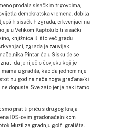
remeno prodala sisačkim trgovcima,
, u svijetla demokratska vremena, dobila
jljepših sisačkih zgrada, crkvenjacima
 je u Velikom Kaptolu biti sisački
kino, knjižnica ili što već gradu
 crkvenjaci, zgrada je zauvijek
načelnika Pintarića u Sisku će se
 znati da je riječ o čovjeku koji je
je mama izgradila, kao da jednom nije
i stotinu godina neće noga građana/ki
 ne dopuste. Sve zato jer je neki tamo
k smo pratili priču s drugog kraja
ođena IDS-ovim gradonačelnikom
ok Muzil za gradnju golf igrališta.