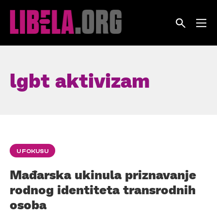
Skip
to
content
lgbt aktivizam
U FOKUSU
Mađarska ukinula priznavanje
rodnog identiteta transrodnih
osoba