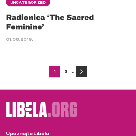
UNCATEGORIZED
Radionica ‘The Sacred
Feminine’
01.08.2019.
Posts
1
2
…
pagination
Upoznajte Libelu