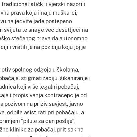
adicionalistički i vjerski nazori i
ivna prava koja imaju muškarci,
u na jedvite jade postepeno
m svijeta te snage već desetljećima
 teško stečenog prava da autonomno
i i vratili je na poziciju koju joj je
protiv spolnog odgoja u školama,
bačaja, stigmatizaciju, šikaniranje i
adnica koji vrše legalni pobačaj,
aja i propisivanja kontracepcije od
a pozivom na priziv savjest, javno
a, odbila asistirati pri pobačaju, a
rimjeni “pilule za dan poslije”,
e klinike za pobačaj, pritisak na