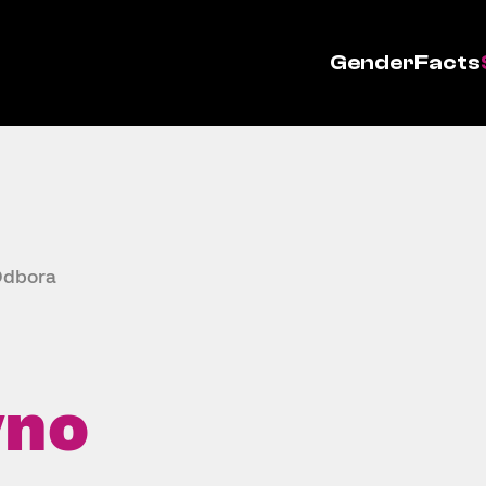
GenderFacts
Odbora
vno