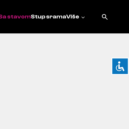
Sa stavom
Stup srama
Više