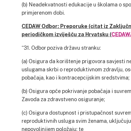
(b) Neadekvatnosti edukacije u školama o spo
primjerenom dobi.
CEDAW Odbor: Preporuke (citat iz Zaključ
periodičkom izviješću za Hrvatsku (
CEDAW/
“31. Odbor poziva državu stranku:
(a) Osigura da korištenje prigovora savjesti n
uslugama skrbi o reproduktivnom zdravlju, osob
pobačaja, kao i kontracepcijskim sredstvima;
(b) Osigura opće pokrivanje pobačaja i suvre
Zavoda za zdravstveno osiguranje;
(c) Osigura dostupnost i pristupačnost suvrem
reproduktivnih usluga svim ženama, uključuju
nepovoljnijem položaju; te