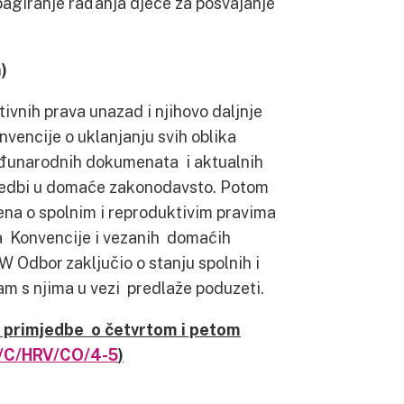
pagiranje rađanja djece za posvajanje
)
ivnih prava unazad i njihovo daljnje
vencije o uklanjanju svih oblika
međunarodnih dokumenata i aktualnih
jedbi u domaće zakonodavsto. Potom
ena o spolnim i reproduktivim pravima
ja Konvencije i vezanih domaćih
W Odbor zaključio o stanju spolnih i
am s njima u vezi predlaže poduzeti.
e primjedbe o četvrtom i petom
C/HRV/CO/4-5
)