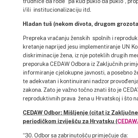
trudnice da rode “pa kud puklo da puklo”, pro
i/ili institucionalizaciju itd.
Hladan tuš (nekom divota, drugom grozota
Prepreka vraćanju ženskih spolnih i reprodukt
kretanje naprijed jesu implementiranje UN Kon
diskriminacije žena, iz nje poteklih drugih 
preporuka CEDAW Odbora iz Zaključnih prim
informiranje cjelokupne javnosti, a posebno ž
te adekvatan i kontinuirani nadzor provođen
zakona. Zato je važno točno znati što je CEDA
reproduktivnih prava žena u Hrvatskoj i što n
CEDAW Odbor: Mišljenje (citat iz Zaključn
periodičkom izviješću za Hrvatsku (
CEDAW/
“30. Odbor sa zabrinutošću primjećuje da: