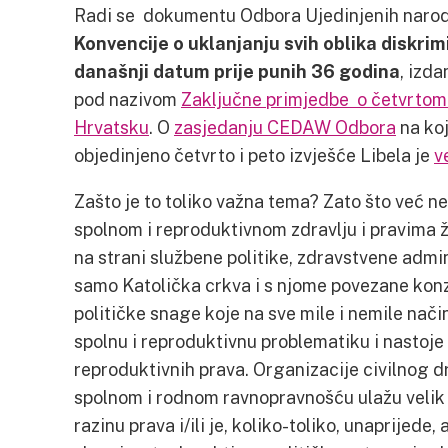
Radi se dokumentu Odbora Ujedinjenih narod
Konvencije o uklanjanju svih oblika diskrim
današnji datum prije punih 36 godina
, izd
pod nazivom
Zaključne primjedbe o četvrtom 
Hrvatsku
. O
zasjedanju CEDAW Odbora
na koj
objedinjeno četvrto i peto izvješće Libela je
v
Zašto je to toliko važna tema? Zato što već n
spolnom i reproduktivnom zdravlju i pravima 
na strani službene politike, zdravstvene admi
samo Katolička crkva i s njome povezane kon
političke snage koje na sve mile i nemile nač
spolnu i reproduktivnu problematiku i nastoje
reproduktivnih prava. Organizacije civilnog d
spolnom i rodnom ravnopravnošću ulažu velik
razinu prava i/ili je, koliko-toliko, unaprijede,