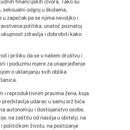
udnih financijskih izvora. Tako su
a, seksualni odgoj u školama,
 u zapećak pa se njima nevoljko i
ravstvena politika, unatoč poznatoj
 ukupnost zdravlja i dobrobiti kako
d i priliku da se u našem društvu i
osti i poduzmu mjere za unaprjeđenje
ijom o uklanjanju svih oblika
članica.
im i reproduktivnim pravima žena, koja
e predstavlja udarac u samu srž bića
(na autonomiju i dostojanstvo osobe,
e, na zaštitu od nasilja u obitelji, na
i političkom životu, na postizanje