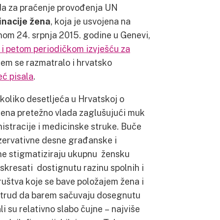
a za praćenje provođenja UN
inacije žena
, koja je usvojena na
anom 24. srpnja 2015. godine u Genevi,
i petom periodičkom izvješću za
em se razmatralo i hrvatsko
eć pisala
.
ekoliko desetljeća u Hrvatskoj o
žena pretežno vlada zaglušujući muk
nistracije i medicinske struke. Buče
zervativne desne građanske i
ine stigmatiziraju ukupnu žensku
 skresati dostignutu razinu spolnih i
ruštva koje se bave položajem žena i
 trud da barem sačuvaju dosegnutu
 ali su relativno slabo čujne – najviše