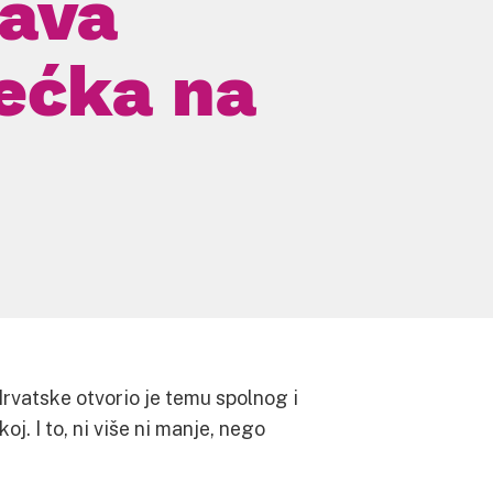
rava
pećka na
rvatske otvorio je temu spolnog i
j. I to, ni više ni manje, nego