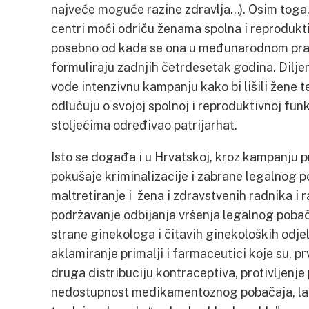
najveće moguće razine zdravlja…). Osim toga, tr
centri moći odriču ženama spolna i reprodukt
posebno od kada se ona u međunarodnom prav
formuliraju zadnjih četrdesetak godina. Dilje
vode intenzivnu kampanju kako bi lišili žene
odlučuju o svojoj spolnoj i reproduktivnoj funkcij
stoljećima određivao patrijarhat.
Isto se događa i u Hrvatskoj, kroz kampanju 
pokušaje kriminalizacije i zabrane legalnog po
maltretiranje i žena i zdravstvenih radnika i r
podržavanje odbijanja vršenja legalnog pobač
strane ginekologa i čitavih ginekoloških odjel
aklamiranje primalji i farmaceutici koje su, prv
druga distribuciju kontraceptiva, protivljenje p
nedostupnost medikamentoznog pobačaja, lažn