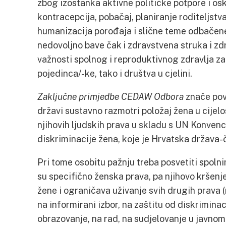
zbog izostanka aktivne političke potpore i osk
kontracepcija, pobačaj, planiranje roditeljstv
humanizacija porođaja i slične teme odbačene
nedovoljno bave čak i zdravstvena struka i zd
važnosti spolnog i reproduktivnog zdravlja za
pojedinca/-ke, tako i društva u cjelini.
Zaključne primjedbe CEDAW Odbora
znače povo
državi sustavno razmotri položaj žena u cijel
njihovih ljudskih prava u skladu s UN Konvenc
diskriminacije žena, koje je Hrvatska država-
Pri tome osobitu pažnju treba posvetiti spoln
su specifično ženska prava, pa njihovo kršenj
žene i ograničava uživanje svih drugih prava 
na informirani izbor, na zaštitu od diskriminacij
obrazovanje, na rad, na sudjelovanje u javnom 