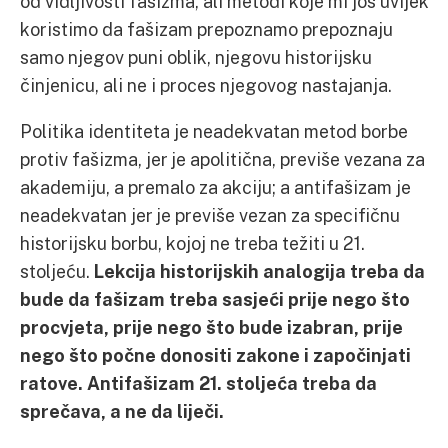
od vidljivosti fašizma, ali metodi koje mi još uvijek
koristimo da fašizam prepoznamo prepoznaju
samo njegov puni oblik, njegovu historijsku
činjenicu, ali ne i proces njegovog nastajanja.
Politika identiteta je neadekvatan metod borbe
protiv fašizma, jer je apolitična, previše vezana za
akademiju, a premalo za akciju; a antifašizam je
neadekvatan jer je previše vezan za specifičnu
historijsku borbu, kojoj ne treba težiti u 21.
stoljeću.
Lekcija historijskih analogija treba da
bude da fašizam treba sasjeći prije nego što
procvjeta, prije nego što bude izabran, prije
nego što počne donositi zakone i započinjati
ratove. Antifašizam 21. stoljeća treba da
sprečava, a ne da liječi.