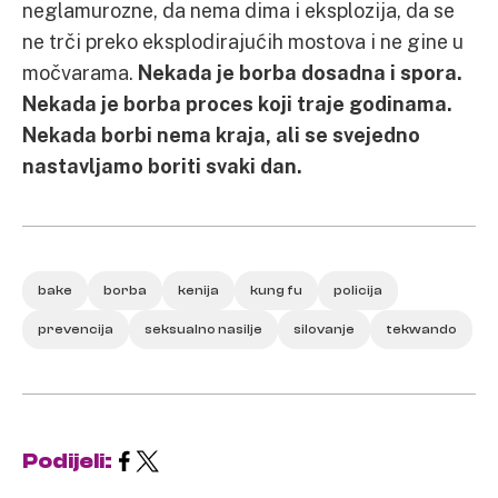
neglamurozne, da nema dima i eksplozija, da se
ne trči preko eksplodirajućih mostova i ne gine u
močvarama.
Nekada je borba dosadna i spora.
Nekada je borba proces koji traje godinama.
Nekada borbi nema kraja, ali se svejedno
nastavljamo boriti svaki dan.
bake
borba
kenija
kung fu
policija
prevencija
seksualno nasilje
silovanje
tekwando
Podijeli: