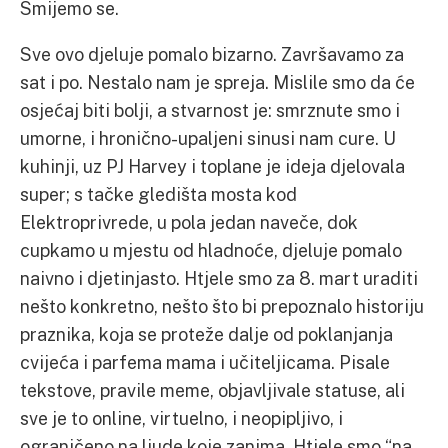
Smijemo se.
Sve ovo djeluje pomalo bizarno. Završavamo za
sat i po. Nestalo nam je spreja. Mislile smo da će
osjećaj biti bolji, a stvarnost je: smrznute smo i
umorne, i hronično-upaljeni sinusi nam cure. U
kuhinji, uz PJ Harvey i toplane je ideja djelovala
super; s tačke gledišta mosta kod
Elektroprivrede, u pola jedan naveče, dok
cupkamo u mjestu od hladnoće, djeluje pomalo
naivno i djetinjasto. Htjele smo za 8. mart uraditi
nešto konkretno, nešto što bi prepoznalo historiju
praznika, koja se proteže dalje od poklanjanja
cvijeća i parfema mama i učiteljicama. Pisale
tekstove, pravile meme, objavljivale statuse, ali
sve je to online, virtuelno, i neopipljivo, i
ograničeno na ljude koje zanima. Htjele smo “na