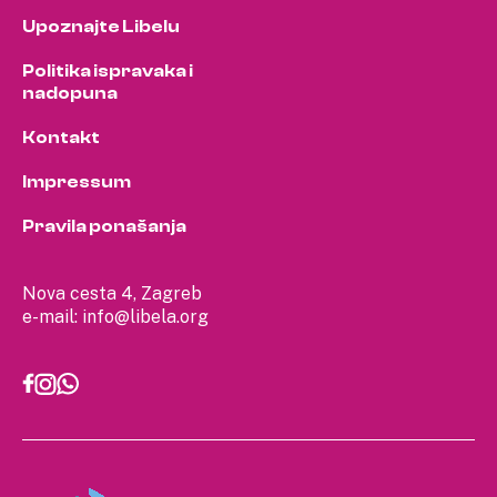
Upoznajte Libelu
Politika ispravaka i
nadopuna
Kontakt
Impressum
Pravila ponašanja
Nova cesta 4, Zagreb
e-mail:
info@libela.org