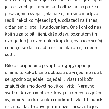
je to razdoblje u godini kad odlazimo na plaže i
pokazujemo svoja tijela na kojima smo marljivo
radili nekoliko mjeseci prije, odlazeći na fitnes,
držanjem dijete ili gladovanjem. One i oni od nas
koji su za to bili lijeni, drže glavu pognutom tih
dva tjedna (ili eventualno koji dan, ovisno o sreći)
i nadaju se da ih osoba na ručniku do njih neće
suditi.
Bilo da pripadamo prvoj ili drugoj grupaciji
činimo to kako bismo dokazali da vrijedimo i da bi
se ugodno osjećale i osjećali u vlastitoj kožni
znajući da smo dovoljno vitke i vitki. Naravno,
svatko tko zna imalo o zdravlju ili redovito vježba
svjestan/a je da ukoliko i dodirnete vlastiti pupak
ne znači da ste dovoljno mršave i mršavi, te još