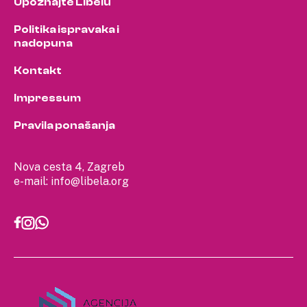
Upoznajte Libelu
Politika ispravaka i
nadopuna
Kontakt
Impressum
Pravila ponašanja
Nova cesta 4, Zagreb
e-mail:
info@libela.org