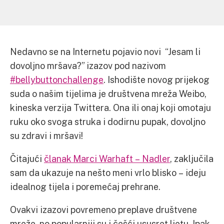
Nedavno se na Internetu pojavio novi “Jesam li
dovoljno mršava?” izazov pod nazivom
#bellybuttonchallenge
. Ishodište novog prijekog
suda o našim tijelima je društvena mreža Weibo,
kineska verzija Twittera. Ona ili onaj koji omotaju
ruku oko svoga struka i dodirnu pupak, dovoljno
su zdravi i mršavi!
Čitajući
članak Marci Warhaft – Nadler
, zaključila
sam da ukazuje na nešto meni vrlo blisko – ideju
idealnog tijela i poremećaj prehrane.
Ovakvi izazovi povremeno preplave društvene
mreže, no popularniji su i češći ususret ljetu. Ipak