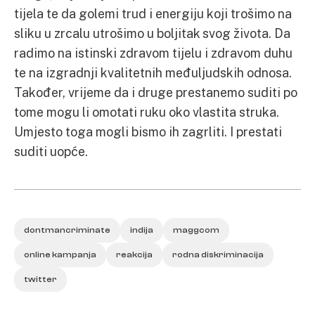
tijela te da golemi trud i energiju koji trošimo na
sliku u zrcalu utrošimo u boljitak svog života. Da
radimo na istinski zdravom tijelu i zdravom duhu
te na izgradnji kvalitetnih međuljudskih odnosa.
Također, vrijeme da i druge prestanemo suditi po
tome mogu li omotati ruku oko vlastita struka.
Umjesto toga mogli bismo ih zagrliti. I prestati
suditi uopće.
dontmancriminate
indija
maggcom
online kampanja
reakcija
rodna diskriminacija
twitter