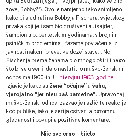
upita Beth za njega (“Tvoj prijatelj, kako se ono
zove, Bobby?”). Ovo je namjerno tako snimljeno
kako bi aludirali na Bobbyja Fischera, svjetskog
prvaka koji je i sam bio društveni autsajder,
šampion u pubertetskim godinama, s brojnim
psihičkim problemima i fazama povlačenja iz
javnosti nakon “prevelike doze” slave… No,
Fischer je prema ženama bio mnogo oštriji nego
što bi se u seriji dalo naslutiti o muško-ženskim
odnosima 1960-ih. U
intervjuu 1963. godine
izjavio je kako su
žene “očajne” u šahu,
vjerojatno “jer nisu baš pametne”.
Upravo taj
muško-ženski odnos izazvao je različite reakcije
kod publike, iako je serija ostvarila ogromnu
gledanost i pokupila pozitivne komentare.
Nije sve crno – bijelo