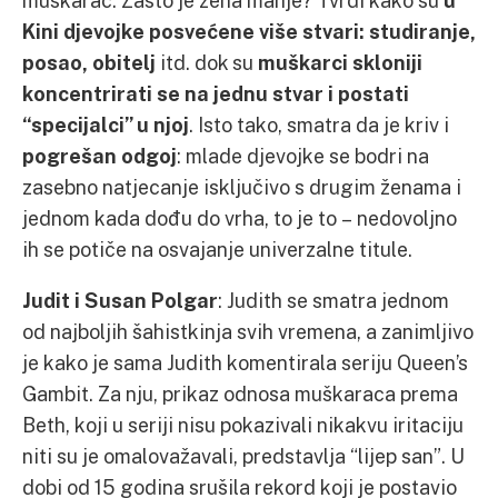
Kini djevojke posvećene više stvari: studiranje,
posao, obitelj
itd. dok su
muškarci skloniji
koncentrirati se na jednu stvar i postati
“specijalci” u njoj
. Isto tako, smatra da je kriv i
pogrešan odgoj
: mlade djevojke se bodri na
zasebno natjecanje isključivo s drugim ženama i
jednom kada dođu do vrha, to je to – nedovoljno
ih se potiče na osvajanje univerzalne titule.
Judit i Susan Polgar
: Judith se smatra jednom
od najboljih šahistkinja svih vremena, a zanimljivo
je kako je sama Judith komentirala seriju Queen’s
Gambit. Za nju, prikaz odnosa muškaraca prema
Beth, koji u seriji nisu pokazivali nikakvu iritaciju
niti su je omalovažavali, predstavlja “lijep san”. U
dobi od 15 godina srušila rekord koji je postavio