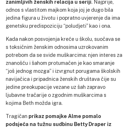
zanimljivih ženskih relacija u seriji
. Najprije,
odnos s vlastitom majkom koja joj je dugo bila
jedina figura u životu i popratno uvjerenje da ima
genetsku predispoziciju “poludjeti” kao i ona.
Kada nakon posvojenja kreće u školu, suočava se
s toksičnim ženskim odnosima uzrokovanim
potrebom da se svide muškarcima: njen interes za
znanošću i šahom protumačen je kao smaranje
“još jednog mozga” i izvrgnut porugama školskih
navijačica i pripadnica ženskih društava čije su
jedine preokupacije vezane uz šah zapravo
ljubavne tračarije o zgodnim muškarcima s
kojima Beth možda igra.
Tragičan
prikaz pomajke Alme pomalo
podsjeća na tužnu sudbinu Betty Draper iz