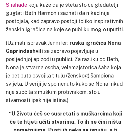
Shahade
koja kaže da je šteta što će gledatelji
guglati Beth Harmon i saznati da nikad nije
postojala, kad zapravo postoji toliko inspirativnih
ženskih igračica na koje se publiku moglo uputiti.
(Uz mali ispravak Jennifer:
ruska igračica Nona
Gaprindashvili
se zapravo pojavljuje u
posljednjoj epizodi u publici. Za razliku od Beth,
Nona je stvarna osoba, velemajstorica šaha koja
je pet puta osvojila titulu (ženskog) šampiona
svijeta. U seriji je spomenuto kako se Nona nikad
nije suočila s muškim protivnikom, što u
stvarnosti ipak nije istina.)
“U životu ćeš se susretati s muškarcima koji
će te htjeti učiti stvarima. To ih ne čini ništa
pametnijima. Pusti ih neka se ispušu, a ti