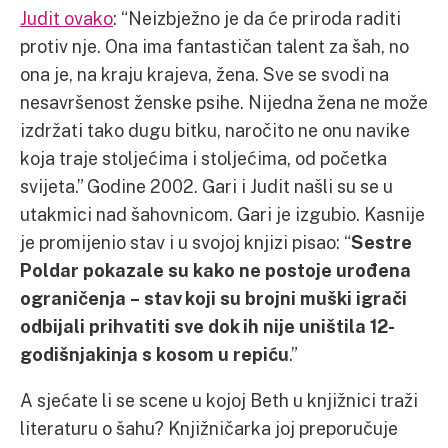
Judit ovako
: “Neizbježno je da će priroda raditi
protiv nje. Ona ima fantastičan talent za šah, no
ona je, na kraju krajeva, žena. Sve se svodi na
nesavršenost ženske psihe. Nijedna žena ne može
izdržati tako dugu bitku, naročito ne onu navike
koja traje stoljećima i stoljećima, od početka
svijeta.” Godine 2002. Gari i Judit našli su se u
utakmici nad šahovnicom. Gari je izgubio. Kasnije
je promijenio stav i u svojoj knjizi pisao: “
Sestre
Poldar pokazale su kako ne postoje urođena
ograničenja – stav koji su brojni muški igrači
odbijali prihvatiti sve dok ih nije uništila 12-
godišnjakinja s kosom u repiću
.”
A sjećate li se scene u kojoj Beth u knjižnici traži
literaturu o šahu? Knjižničarka joj preporučuje