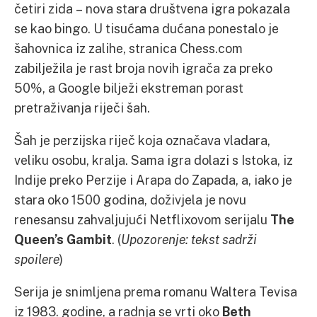
četiri zida – nova stara društvena igra pokazala
se kao bingo. U tisućama dućana ponestalo je
šahovnica iz zalihe, stranica Chess.com
zabilježila je rast broja novih igrača za preko
50%, a Google bilježi ekstreman porast
pretraživanja riječi šah.
Šah je perzijska riječ koja označava vladara,
veliku osobu, kralja. Sama igra dolazi s Istoka, iz
Indije preko Perzije i Arapa do Zapada, a, iako je
stara oko 1500 godina, doživjela je novu
renesansu zahvaljujući Netflixovom serijalu
The
Queen’s Gambit
. (
Upozorenje: tekst sadrži
spoilere
)
Serija je snimljena prema romanu Waltera Tevisa
iz 1983. godine, a radnja se vrti oko
Beth