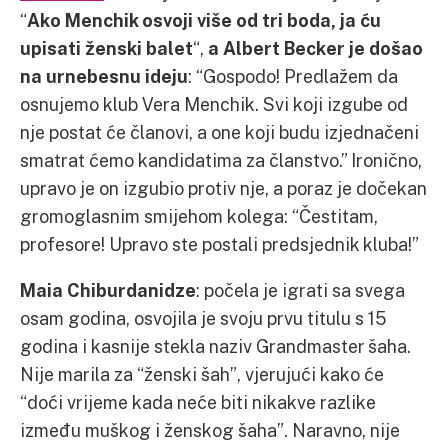
“
Ako Menchik osvoji više od tri boda, ja ću
upisati ženski balet
“,
a Albert Becker je došao
na urnebesnu ideju
: “Gospodo! Predlažem da
osnujemo klub Vera Menchik. Svi koji izgube od
nje postat će članovi, a one koji budu izjednačeni
smatrat ćemo kandidatima za članstvo.” Ironično,
upravo je on izgubio protiv nje, a poraz je dočekan
gromoglasnim smijehom kolega: “Čestitam,
profesore! Upravo ste postali predsjednik kluba!”
Maia Chiburdanidze
: počela je igrati sa svega
osam godina, osvojila je svoju prvu titulu s 15
godina i kasnije stekla naziv Grandmaster šaha.
Nije marila za “ženski šah”, vjerujući kako će
“doći vrijeme kada neće biti nikakve razlike
između muškog i ženskog šaha”. Naravno, nije