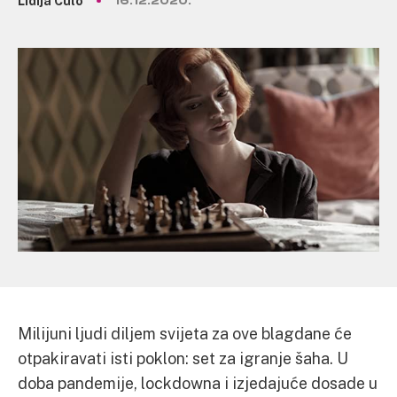
Lidija Čulo
16.12.2020.
Milijuni ljudi diljem svijeta za ove blagdane će
otpakiravati isti poklon: set za igranje šaha. U
doba pandemije, lockdowna i izjedajuće dosade u