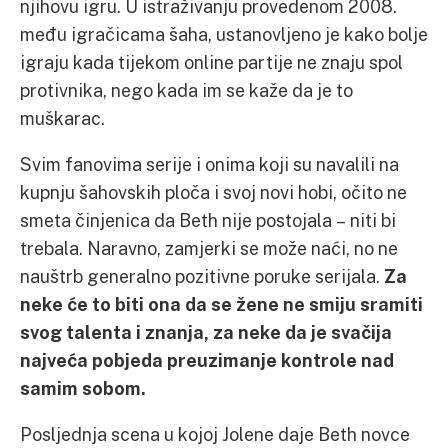
njihovu igru. U istraživanju provedenom 2008.
među igračicama šaha, ustanovljeno je kako bolje
igraju kada tijekom online partije ne znaju spol
protivnika, nego kada im se kaže da je to
muškarac.
Svim fanovima serije i onima koji su navalili na
kupnju šahovskih ploča i svoj novi hobi, očito ne
smeta činjenica da Beth nije postojala – niti bi
trebala. Naravno, zamjerki se može naći, no ne
nauštrb generalno pozitivne poruke serijala.
Za
neke će to biti ona da se žene ne smiju sramiti
svog talenta i znanja, za neke da je svačija
najveća pobjeda preuzimanje kontrole nad
samim sobom.
Posljednja scena u kojoj Jolene daje Beth novce