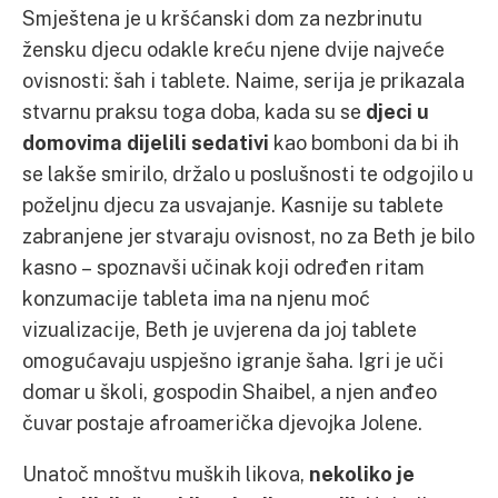
Smještena je u kršćanski dom za nezbrinutu
žensku djecu odakle kreću njene dvije najveće
ovisnosti: šah i tablete. Naime, serija je prikazala
stvarnu praksu toga doba, kada su se
djeci u
domovima dijelili sedativi
kao bomboni da bi ih
se lakše smirilo, držalo u poslušnosti te odgojilo u
poželjnu djecu za usvajanje. Kasnije su tablete
zabranjene jer stvaraju ovisnost, no za Beth je bilo
kasno – spoznavši učinak koji određen ritam
konzumacije tableta ima na njenu moć
vizualizacije, Beth je uvjerena da joj tablete
omogućavaju uspješno igranje šaha. Igri je uči
domar u školi, gospodin Shaibel, a njen anđeo
čuvar postaje afroamerička djevojka Jolene.
Unatoč mnoštvu muških likova,
nekoliko je