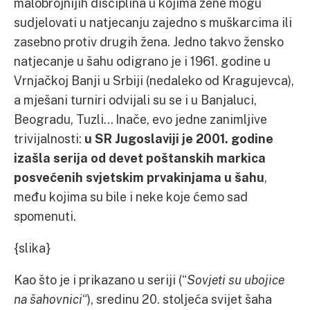
malobrojnijih disciplina u kojima žene mogu
sudjelovati u natjecanju zajedno s muškarcima ili
zasebno protiv drugih žena. Jedno takvo žensko
natjecanje u šahu odigrano je i 1961. godine u
Vrnjačkoj Banji u Srbiji (nedaleko od Kragujevca),
a mješani turniri odvijali su se i u Banjaluci,
Beogradu, Tuzli… Inače, evo jedne zanimljive
trivijalnosti:
u SR Jugoslaviji je 2001. godine
izašla serija od devet poštanskih markica
posvećenih svjetskim prvakinjama u šahu
,
među kojima su bile i neke koje ćemo sad
spomenuti.
{slika}
Kao što je i prikazano u seriji (“
Sovjeti su ubojice
na šahovnici
“), sredinu 20. stoljeća svijet šaha