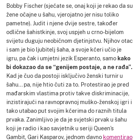
Bobby Fischer (sjećate se, onaj koji je rekao da su
žene očajne u šahu, vjerojatno jer nisu toliko
pametne). Judit i njene dvije sestre, također
odlične šahistkinje, svoj uspjeh u crno-bijelom
svijetu duguju neobičnom djetinjstvu. Njihov otac
i sam je bio ljubitelj šaha, a svoje kćeri učio je
igru, pa čak i umjetni jezik Esperanto, samo
kako
bi dokazao da se “genijem postaje, a ne rađa”.
Kad je čuo da postoji isključivo ženski turnir u
šahu… pa, nije htio čuti za to. Protestirao je pred
mađarskim vlastima protiv takve diskriminacije,
inzistirajući na ravnopravnoj muško-ženskoj igri i
tako utabao put svojim kćerima do raznih titula
prvaka. Zanimljivo je da je svjetski prvak u šahu
koji je radio i kao savjetnik u seriji Queen’s
Gambit, Gari Kasparov, jednom davno
komentirao