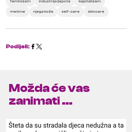
feminizam
industrija ljepote
kapitalizam
metime
njega kože
self-care
skincare
Podijeli:
Možda će vas
zanimati ...