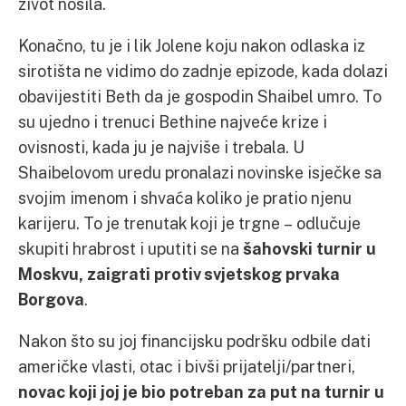
život nosila.
Konačno, tu je i lik Jolene koju nakon odlaska iz
sirotišta ne vidimo do zadnje epizode, kada dolazi
obavijestiti Beth da je gospodin Shaibel umro. To
su ujedno i trenuci Bethine najveće krize i
ovisnosti, kada ju je najviše i trebala. U
Shaibelovom uredu pronalazi novinske isječke sa
svojim imenom i shvaća koliko je pratio njenu
karijeru. To je trenutak koji je trgne – odlučuje
skupiti hrabrost i uputiti se na
šahovski turnir u
Moskvu, zaigrati protiv svjetskog prvaka
Borgova
.
Nakon što su joj financijsku podršku odbile dati
američke vlasti, otac i bivši prijatelji/partneri,
novac koji joj je bio potreban za put na turnir u