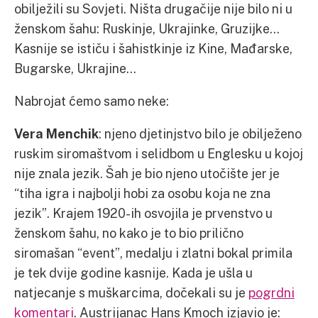
obilježili su Sovjeti. Ništa drugačije nije bilo ni u
ženskom šahu: Ruskinje, Ukrajinke, Gruzijke…
Kasnije se ističu i šahistkinje iz Kine, Mađarske,
Bugarske, Ukrajine…
Nabrojat ćemo samo neke:
Vera Menchik
: njeno djetinjstvo bilo je obilježeno
ruskim siromaštvom i selidbom u Englesku u kojoj
nije znala jezik. Šah je bio njeno utočište jer je
“tiha igra i najbolji hobi za osobu koja ne zna
jezik”. Krajem 1920-ih osvojila je prvenstvo u
ženskom šahu, no kako je to bio prilično
siromašan “event”, medalju i zlatni bokal primila
je tek dvije godine kasnije. Kada je ušla u
natjecanje s muškarcima, dočekali su je
pogrdni
komentari
. Austrijanac Hans Kmoch izjavio je: