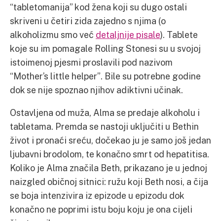
“tabletomanija” kod žena koji su dugo ostali
skriveni u četiri zida zajedno s njima (o
alkoholizmu smo već
detaljnije pisale
). Tablete
koje su im pomagale Rolling Stonesi su u svojoj
istoimenoj pjesmi proslavili pod nazivom
“Mother’s little helper”. Bile su potrebne godine
dok se nije spoznao njihov adiktivni učinak.
Ostavljena od muža, Alma se predaje alkoholu i
tabletama. Premda se nastoji uključiti u Bethin
život i pronaći sreću, dočekao ju je samo još jedan
ljubavni brodolom, te konačno smrt od hepatitisa.
Koliko je Alma značila Beth, prikazano je u jednoj
naizgled običnoj sitnici: ružu koji Beth nosi, a čija
se boja intenzivira iz epizode u epizodu dok
konačno ne poprimi istu boju koju je ona cijeli