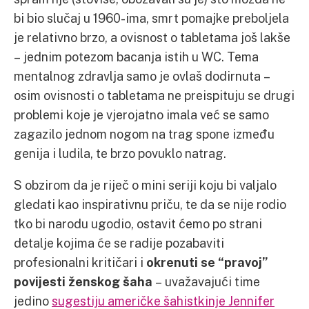
bi bio slučaj u 1960-ima, smrt pomajke preboljela
je relativno brzo, a ovisnost o tabletama još lakše
– jednim potezom bacanja istih u WC. Tema
mentalnog zdravlja samo je ovlaš dodirnuta –
osim ovisnosti o tabletama ne preispituju se drugi
problemi koje je vjerojatno imala već se samo
zagazilo jednom nogom na trag spone između
genija i ludila, te brzo povuklo natrag.
S obzirom da je riječ o mini seriji koju bi valjalo
gledati kao inspirativnu priču, te da se nije rodio
tko bi narodu ugodio, ostavit ćemo po strani
detalje kojima će se radije pozabaviti
profesionalni kritičari i
okrenuti se “pravoj”
povijesti ženskog šaha
– uvažavajući time
jedino
sugestiju američke šahistkinje Jennifer