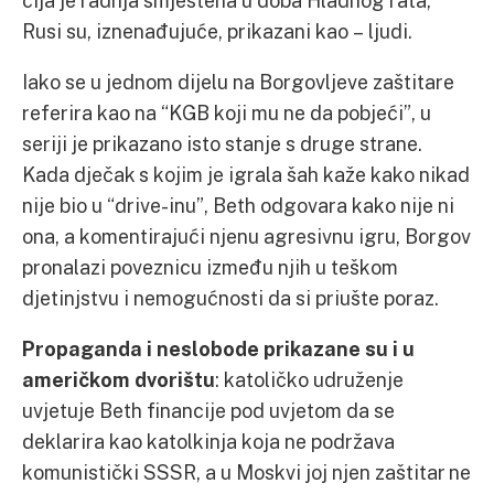
Rusi su, iznenađujuće, prikazani kao – ljudi.
Iako se u jednom dijelu na Borgovljeve zaštitare
referira kao na “KGB koji mu ne da pobjeći”, u
seriji je prikazano isto stanje s druge strane.
Kada dječak s kojim je igrala šah kaže kako nikad
nije bio u “drive-inu”, Beth odgovara kako nije ni
ona, a komentirajući njenu agresivnu igru, Borgov
pronalazi poveznicu između njih u teškom
djetinjstvu i nemogućnosti da si priušte poraz.
Propaganda i neslobode prikazane su i u
američkom dvorištu
: katoličko udruženje
uvjetuje Beth financije pod uvjetom da se
deklarira kao katolkinja koja ne podržava
komunistički SSSR, a u Moskvi joj njen zaštitar ne