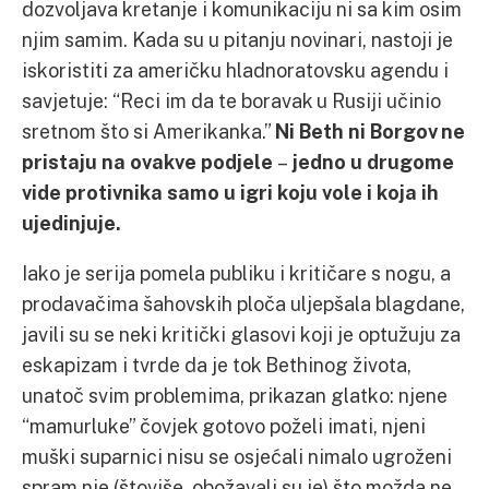
dozvoljava kretanje i komunikaciju ni sa kim osim
njim samim. Kada su u pitanju novinari, nastoji je
iskoristiti za američku hladnoratovsku agendu i
savjetuje: “Reci im da te boravak u Rusiji učinio
sretnom što si Amerikanka.”
Ni Beth ni Borgov ne
pristaju na ovakve podjele
–
jedno u drugome
vide protivnika samo u igri koju vole i koja ih
ujedinjuje.
Iako je serija pomela publiku i kritičare s nogu, a
prodavačima šahovskih ploča uljepšala blagdane,
javili su se neki kritički glasovi koji je optužuju za
eskapizam i tvrde da je tok Bethinog života,
unatoč svim problemima, prikazan glatko: njene
“mamurluke” čovjek gotovo poželi imati, njeni
muški suparnici nisu se osjećali nimalo ugroženi
spram nje (štoviše, obožavali su je) što možda ne