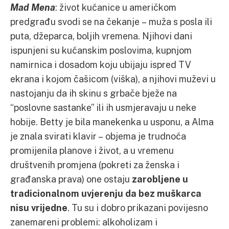
Mad Mena
: život kućanice u američkom
predgrađu svodi se na čekanje – muža s posla ili
puta, džeparca, boljih vremena. Njihovi dani
ispunjeni su kućanskim poslovima, kupnjom
namirnica i dosadom koju ubijaju ispred TV
ekrana i kojom čašicom (viška), a njihovi muževi u
nastojanju da ih skinu s grbače bježe na
“poslovne sastanke” ili ih usmjeravaju u neke
hobije. Betty je bila manekenka u usponu, a Alma
je znala svirati klavir – objema je trudnoća
promijenila planove i život, a u vremenu
društvenih promjena (pokreti za ženska i
građanska prava) one ostaju
zarobljene u
tradicionalnom uvjerenju da bez muškarca
nisu vrijedne
. Tu su i dobro prikazani povijesno
zanemareni problemi: alkoholizam i