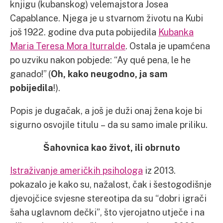
knjigu (kubanskog) velemajstora Josea
Capablance. Njega je u stvarnom životu na Kubi
još 1922. godine dva puta pobijedila
Kubanka
Maria Teresa Mora Iturralde
. Ostala je upamćena
po uzviku nakon pobjede: “Ay qué pena, le he
ganado!” (
Oh, kako neugodno, ja sam
pobijedila
!).
Popis je dugačak, a još je duži onaj žena koje bi
sigurno osvojile titulu – da su samo imale priliku.
Šahovnica kao život, ili obrnuto
Istraživanje američkih psihologa
iz 2013.
pokazalo je kako su, nažalost, čak i šestogodišnje
djevojčice svjesne stereotipa da su “dobri igrači
šaha uglavnom dečki”, što vjerojatno utječe i na