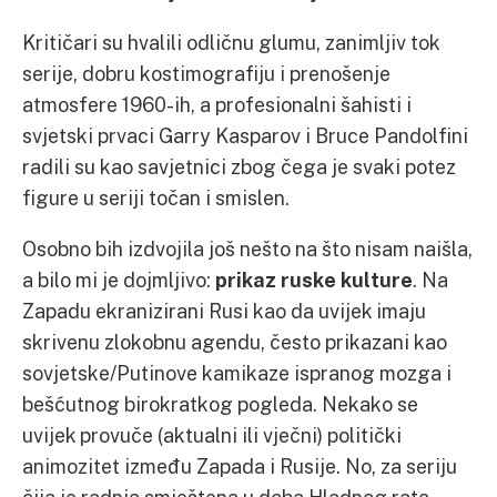
Kritičari su hvalili odličnu glumu, zanimljiv tok
serije, dobru kostimografiju i prenošenje
atmosfere 1960-ih, a profesionalni šahisti i
svjetski prvaci Garry Kasparov i Bruce Pandolfini
radili su kao savjetnici zbog čega je svaki potez
figure u seriji točan i smislen.
Osobno bih izdvojila još nešto na što nisam naišla,
a bilo mi je dojmljivo:
prikaz ruske kulture
. Na
Zapadu ekranizirani Rusi kao da uvijek imaju
skrivenu zlokobnu agendu, često prikazani kao
sovjetske/Putinove kamikaze ispranog mozga i
bešćutnog birokratkog pogleda. Nekako se
uvijek provuče (aktualni ili vječni) politički
animozitet između Zapada i Rusije. No, za seriju
čija je radnja smještena u doba Hladnog rata,