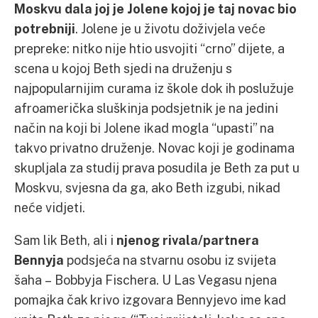
Moskvu dala joj je Jolene kojoj je taj novac bio
potrebniji
. Jolene je u životu doživjela veće
prepreke: nitko nije htio usvojiti “crno” dijete, a
scena u kojoj Beth sjedi na druženju s
najpopularnijim curama iz škole dok ih poslužuje
afroamerička sluškinja podsjetnik je na jedini
način na koji bi Jolene ikad mogla “upasti” na
takvo privatno druženje. Novac koji je godinama
skupljala za studij prava posudila je Beth za put u
Moskvu, svjesna da ga, ako Beth izgubi, nikad
neće vidjeti.
Sam lik Beth, ali i
njenog rivala/partnera
Bennyja
podsjeća na stvarnu osobu iz svijeta
šaha – Bobbyja Fischera. U Las Vegasu njena
pomajka čak krivo izgovara Bennyjevo ime kad