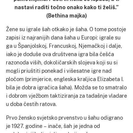
nastavi raditi točno onako kako ti želiš.”
(Bethina majka)
Žene su igrale šah otkako je šaha. O tome postoje
zapisi iz najranijih dana šaha u Europi: igrale su
ga u Španjolskoj, Francuskoj, Njemačkoj i dalje,
iako je doduše ova društvena igra bila češća
razonoda viših, dokoličarskih slojeva koji su si
mogli priuštiti ponekad i višesatne igre nad
pločom (primjerice, engleska kraljica Elizabeta I.
bila je dobra igračica šaha). Možda se to smatralo
i dobrom vježbom taktiziranja za tadašnje vladare
u doba čestih ratova.
Prvo žensko svjetsko prvenstvo u šahu odigrano
je 1927. godine – inače, šah je jedna od