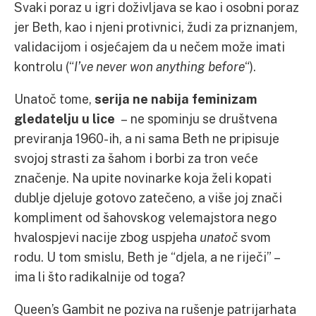
Svaki poraz u igri doživljava se kao i osobni poraz
jer Beth, kao i njeni protivnici, žudi za priznanjem,
validacijom i osjećajem da u nečem može imati
kontrolu (“
I’ve never won anything before
“).
Unatoč tome,
serija ne nabija feminizam
gledatelju u lice
– ne spominju se društvena
previranja 1960-ih, a ni sama Beth ne pripisuje
svojoj strasti za šahom i borbi za tron veće
značenje. Na upite novinarke koja želi kopati
dublje djeluje gotovo zatečeno, a više joj znači
kompliment od šahovskog velemajstora nego
hvalospjevi nacije zbog uspjeha
unatoč
svom
rodu. U tom smislu, Beth je “djela, a ne riječi” –
ima li što radikalnije od toga?
Queen’s Gambit ne poziva na rušenje patrijarhata