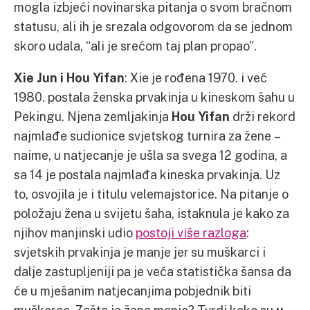
mogla izbjeći novinarska pitanja o svom bračnom
statusu, ali ih je srezala odgovorom da se jednom
skoro udala, “ali je srećom taj plan propao”.
Xie Jun i Hou Yifan
: Xie je rođena 1970. i već
1980. postala ženska prvakinja u kineskom šahu u
Pekingu. Njena zemljakinja
Hou Yifan
drži rekord
najmlađe sudionice svjetskog turnira za žene –
naime, u natjecanje je ušla sa svega 12 godina, a
sa 14 je postala najmlađa kineska prvakinja. Uz
to, osvojila je i titulu velemajstorice. Na pitanje o
položaju žena u svijetu šaha, istaknula je kako za
njihov manjinski udio
postoji više razloga
:
svjetskih prvakinja je manje jer su muškarci i
dalje zastupljeniji pa je veća statistička šansa da
će u mješanim natjecanjima pobjednik biti
muškarac. Zašto je žena manje? Tvrdi kako su
u