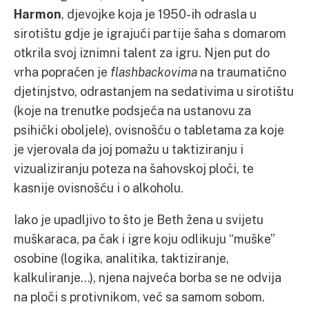
Harmon
, djevojke koja je 1950-ih odrasla u
sirotištu gdje je igrajući partije šaha s domarom
otkrila svoj iznimni talent za igru. Njen put do
vrha popraćen je
flashbackovima
na traumatično
djetinjstvo, odrastanjem na sedativima u sirotištu
(koje na trenutke podsjeća na ustanovu za
psihički oboljele), ovisnošću o tabletama za koje
je vjerovala da joj pomažu u taktiziranju i
vizualiziranju poteza na šahovskoj ploči, te
kasnije ovisnošću i o alkoholu.
Iako je upadljivo to što je Beth žena u svijetu
muškaraca, pa čak i igre koju odlikuju “muške”
osobine (logika, analitika, taktiziranje,
kalkuliranje…), njena najveća borba se ne odvija
na ploči s protivnikom, već sa samom sobom.