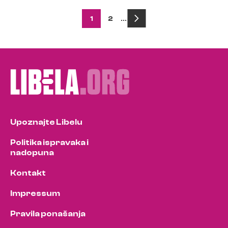
Posts
1
2
…
pagination
Upoznajte Libelu
Politika ispravaka i
nadopuna
Kontakt
Impressum
Pravila ponašanja