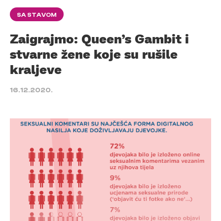
SA STAVOM
Zaigrajmo: Queen’s Gambit i
stvarne žene koje su rušile
kraljeve
16.12.2020.