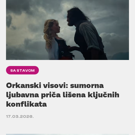
SA STAVOM
Orkanski visovi: sumorna
ljubavna priča lišena ključnih
konflikata
17.03.2026.