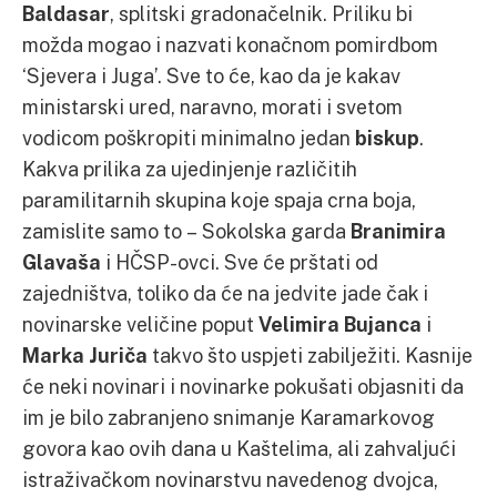
Baldasar
, splitski gradonačelnik. Priliku bi
možda mogao i nazvati konačnom pomirdbom
‘Sjevera i Juga’. Sve to će, kao da je kakav
ministarski ured, naravno, morati i svetom
vodicom poškropiti minimalno jedan
biskup
.
Kakva prilika za ujedinjenje različitih
paramilitarnih skupina koje spaja crna boja,
zamislite samo to – Sokolska garda
Branimira
Glavaša
i HČSP-ovci. Sve će prštati od
zajedništva, toliko da će na jedvite jade čak i
novinarske veličine poput
Velimira Bujanca
i
Marka Juriča
takvo što uspjeti zabilježiti. Kasnije
će neki novinari i novinarke pokušati objasniti da
im je bilo zabranjeno snimanje Karamarkovog
govora kao ovih dana u Kaštelima, ali zahvaljući
istraživačkom novinarstvu navedenog dvojca,