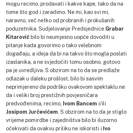
mogu recimo, prodavati i kakve kape, tako da na
tome što god i zaradimo. Ne mi, kao svi mi,
naravno, već netko od probranih i prokušanih
poduzetnika. Sudjelovanje Predsjednice
Grabar
Kitarović
bilo bi neumjesno uopće dovoditi u
pitanje kada govorimo o tako velebnom
događaju, a ideja da bi na takvo što mogla poslati
izaslanika, a ne svjedočiti tomu osobno, gotovo
pa je uvredljiva. S obzirom na to da se predlaže
odlazak u daleku prošlost, bilo bi sasvim
neprimjereno da podršku ovakovom spektaklu ne
da i veliki broj prestižnih povjesničara
predvođenima, recimo,
Ivom Bancem
i/ili
Josipom Jurčevićem
. S obzirom na to da je stiglo
vrijeme pomirdbe i zajedništva bilo bi iluzorno
očekivati da ovakvu priliku ne iskoristi i
Ivo