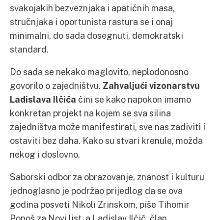
svakojakih bezveznjaka i apatičnih masa,
stručnjaka i oportunista rastura se i onaj
minimalni, do sada dosegnuti, demokratski
standard.
Do sada se nekako maglovito, neplodonosno
govorilo o zajedništvu.
Zahvaljući vizonarstvu
Ladislava Ilčića
čini se kako napokon imamo
konkretan projekt na kojem se sva silina
zajedništva može manifestirati, sve nas zadiviti i
ostaviti bez daha. Kako su stvari krenule, možda
nekog i doslovno.
Saborski odbor za obrazovanje, znanost i kulturu
jednoglasno je podržao prijedlog da se ova
godina posveti Nikoli Zrinskom, piše Tihomir
Ponoš za Novi list, a Ladislav Ilčić, član