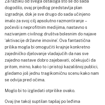
Za razliku od svega ostaloga što se do sada
dogodilo, ovaj prijedlog predstavlja plan
izgradnje, dok je sve drugo do sada učinjeno
imalo za svoj cilj apsolutno razmontiranje –
počevši s neprofitnim medijima, nastavno s
nazivanjem civilnog društva bolesnim do najave
‘aktivacije državne imovine’. Ova fantastična
prilika mogla bi omogućiti krajnje konkretno
zajedničko djelovanje vladajućih da nas sve
zajedno nastave dobro zajebavati, očekujući da
pritom, mirno, kako to i pristoji kazališnoj publici,
gledamo još jednu tragikomičnu scenu kako nam
se odvija pred očima.
Moglo bi to izgledati otprilike ovako.
Ovaj (ne tako) suptilan tapšaj po leđima