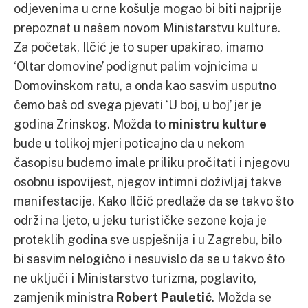
odjevenima u crne košulje mogao bi biti najprije
prepoznat u našem novom Ministarstvu kulture.
Za početak, Ilčić je to super upakirao, imamo
‘Oltar domovine’ podignut palim vojnicima u
Domovinskom ratu, a onda kao sasvim usputno
ćemo baš od svega pjevati ‘U boj, u boj’ jer je
godina Zrinskog. Možda to
ministru kulture
bude u tolikoj mjeri poticajno da u nekom
časopisu budemo imale priliku pročitati i njegovu
osobnu ispovijest, njegov intimni doživljaj takve
manifestacije. Kako Ilčić predlaže da se takvo što
održi na ljeto, u jeku turističke sezone koja je
proteklih godina sve uspješnija i u Zagrebu, bilo
bi sasvim nelogično i nesuvislo da se u takvo što
ne uključi i Ministarstvo turizma, poglavito,
zamjenik ministra
Robert Pauletić
. Možda se