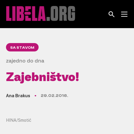
Skip
to
content
SA STAVOM
zajedno do dna
Zajebništvo!
Ana Brakus
29.02.2016.
HINA/Smotić