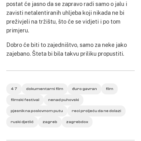
postat će jasno da se zapravo radi samo o jalu i
zavisti netalentiranih uhljeba koji nikada ne bi
preživjeli na tržištu, što će se vidjeti i po tom
primjeru.
Dobro će biti to zajedništvo, samo za neke jako
zajebano. Šteta bi bila takvu priliku propustiti.
4 7
dokumentarni film
đuro gavran
film
filmski festival
nenad puhovski
pjesnik na poslovnom putu
reci proljeću da ne dolazi
ruski djetlić
zagreb
zagrebdox