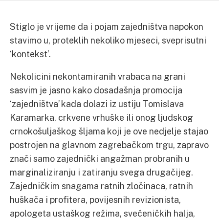
Stiglo je vrijeme da i pojam zajedništva napokon
stavimo u, proteklih nekoliko mjeseci, sveprisutni
‘kontekst’.
Nekolicini nekontamiranih vrabaca na grani
sasvim je jasno kako dosadašnja promocija
‘zajedništva’ kada dolazi iz ustiju Tomislava
Karamarka, crkvene vrhuške ili onog ljudskog
crnokošuljaškog šljama koji je ove nedjelje stajao
postrojen na glavnom zagrebačkom trgu, zapravo
znači samo zajednički angažman probranih u
marginaliziranju i zatiranju svega drugačijeg.
Zajedničkim snagama ratnih zločinaca, ratnih
huškača i profitera, povijesnih revizionista,
apologeta ustaškog režima, svećeničkih halja,