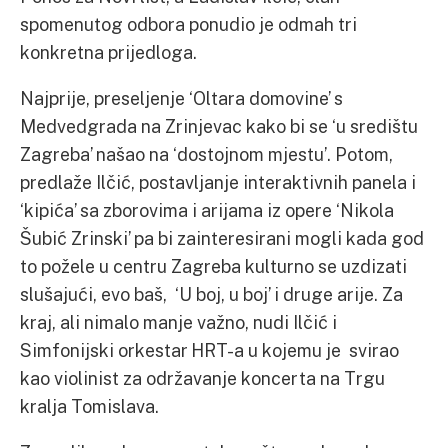
spomenutog odbora ponudio je odmah tri
konkretna prijedloga.
Najprije, preseljenje ‘Oltara domovine’ s
Medvedgrada na Zrinjevac kako bi se ‘u središtu
Zagreba’ našao na ‘dostojnom mjestu’. Potom,
predlaže Ilčić, postavljanje interaktivnih panela i
‘kipića’ sa zborovima i arijama iz opere ‘Nikola
Šubić Zrinski’ pa bi zainteresirani mogli kada god
to požele u centru Zagreba kulturno se uzdizati
slušajući, evo baš, ‘U boj, u boj’ i druge arije. Za
kraj, ali nimalo manje važno, nudi Ilčić i
Simfonijski orkestar HRT-a u kojemu je svirao
kao violinist za održavanje koncerta na Trgu
kralja Tomislava.