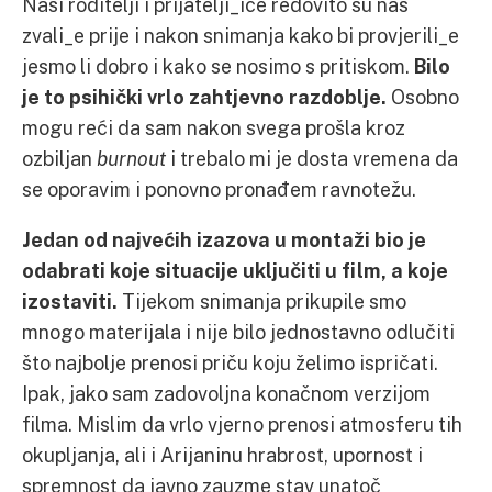
Naši roditelji i prijatelji_ice redovito su nas
zvali_e prije i nakon snimanja kako bi provjerili_e
jesmo li dobro i kako se nosimo s pritiskom.
Bilo
je to psihički vrlo zahtjevno razdoblje.
Osobno
mogu reći da sam nakon svega prošla kroz
ozbiljan
burnout
i trebalo mi je dosta vremena da
se oporavim i ponovno pronađem ravnotežu.
Jedan od najvećih izazova u montaži bio je
odabrati koje situacije uključiti u film, a koje
izostaviti.
Tijekom snimanja prikupile smo
mnogo materijala i nije bilo jednostavno odlučiti
što najbolje prenosi priču koju želimo ispričati.
Ipak, jako sam zadovoljna konačnom verzijom
filma. Mislim da vrlo vjerno prenosi atmosferu tih
okupljanja, ali i Arijaninu hrabrost, upornost i
spremnost da javno zauzme stav unatoč