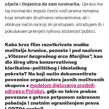
utječe i činjenica da sam novinarka.
Upravo me
taj novinarski impuls često vodi prema temama
koje smatram društveno relevantnima, ali i
oblikuje način na koji im pristupam, istražujem ih i
pokušavam prenijeti njihovu složenost publici.
Kako kroz film razotkrivate muške
molitelje krunice, poznate i pod nazivom
„
Vitezovi bezgrešnog srca Marijina”,
kao
dio šireg ultra konzervativnog
klerikalno-političkog i ideološkog
pokreta? Na koji način dokumentirate
poveznice organizatora javnih molitvenih
skupova s
modelom djelovanja srodnih
udruga u Poljskoj
, gdje su takve prakse
povezane s gotovo potpunom zabranom
pobačaja i znatnim ograničenjem prava
LGBTQ+ osoba?