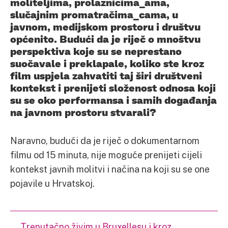
moliteljima, prolaznicima_ama,
slučajnim promatračima_cama, u
javnom, medijskom prostoru i društvu
općenito. Budući da je riječ o mnoštvu
perspektiva koje su se neprestano
suočavale i preklapale, koliko ste kroz
film uspjela zahvatiti taj širi društveni
kontekst i prenijeti složenost odnosa koji
su se oko performansa i samih događanja
na javnom prostoru stvarali?
Naravno, budući da je riječ o dokumentarnom
filmu od 15 minuta, nije moguće prenijeti cijeli
kontekst javnih molitvi i načina na koji su se one
pojavile u Hrvatskoj.
Trenutačno živim u Bruxellesu i kroz