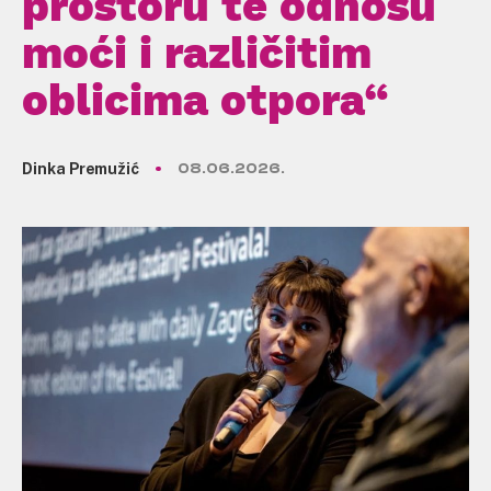
prostoru te odnosu
moći i različitim
oblicima otpora“
Dinka Premužić
08.06.2026.