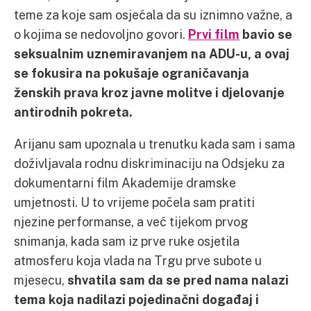
teme za koje sam osjećala da su iznimno važne, a
o kojima se nedovoljno govori.
Prvi film
bavio se
seksualnim uznemiravanjem na ADU-u, a ovaj
se fokusira na pokušaje ograničavanja
ženskih prava kroz javne molitve i djelovanje
antirodnih pokreta.
Arijanu sam upoznala u trenutku kada sam i sama
doživljavala rodnu diskriminaciju na Odsjeku za
dokumentarni film Akademije dramske
umjetnosti. U to vrijeme počela sam pratiti
njezine performanse, a već tijekom prvog
snimanja, kada sam iz prve ruke osjetila
atmosferu koja vlada na Trgu prve subote u
mjesecu,
shvatila sam da se pred nama nalazi
tema koja nadilazi pojedinačni događaj i