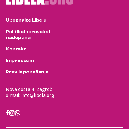
Upoznajte Libelu
Politika ispravaka i
nadopuna
Kontakt
Impressum
Pravila ponašanja
Nova cesta 4, Zagreb
e-mail:
info@libela.org