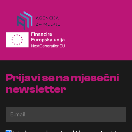
Prijavi se na mjesečni
newsletter