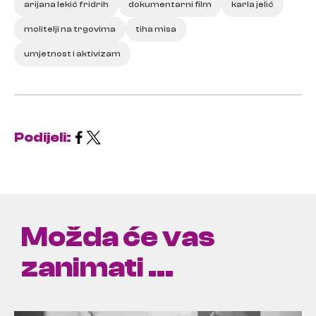
arijana lekić fridrih
dokumentarni film
karla jelić
molitelji na trgovima
tiha misa
umjetnost i aktivizam
Podijeli:
Možda će vas
zanimati ...