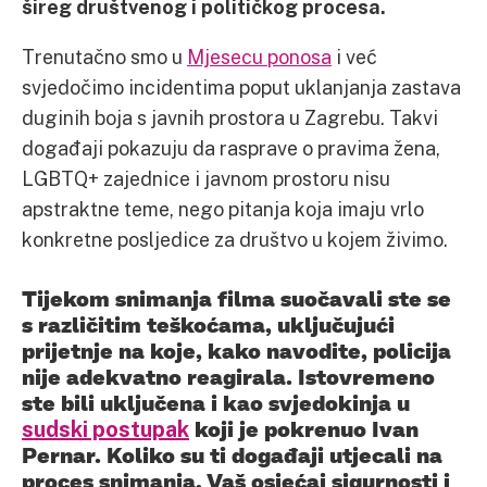
šireg društvenog i političkog procesa.
Trenutačno smo u
Mjesecu ponosa
i već
svjedočimo incidentima poput uklanjanja zastava
duginih boja s javnih prostora u Zagrebu. Takvi
događaji pokazuju da rasprave o pravima žena,
LGBTQ+ zajednice i javnom prostoru nisu
apstraktne teme, nego pitanja koja imaju vrlo
konkretne posljedice za društvo u kojem živimo.
Tijekom snimanja filma suočavali ste se
s različitim teškoćama, uključujući
prijetnje na koje, kako navodite, policija
nije adekvatno reagirala. Istovremeno
ste bili uključena i kao svjedokinja u
sudski postupak
koji je pokrenuo Ivan
Pernar. Koliko su ti događaji utjecali na
proces snimanja, Vaš osjećaj sigurnosti i