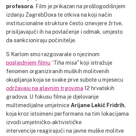
profesora
. Film je prikazan na prošlogodišnjem
izdanju ZagrebDoxa te otkiva na koji način
institucionalne strukture često iznevjere žrtve,
prisiljavajući ih na povlačenje i odmak, umjesto
da sankcioniraju počinitelje.
S Karlom smo razgovarale o njezinom
posljednjem filmu
“Tiha misa”
koji istražuje
fenomen organiziranih muških molitvenih
okupljanja koja se svake prve subote u mjesecu
održavaju na glavnim trgovima
12 hrvatskih
gradova. U fokusu filma je djelovanje
multimedijalne umjetnice
Arijane Lekić Fridrih
,
koja kroz istoimeni performans na tim lokacijama
izvodi umjetničko-aktivističke
intervencije reagirajući na javne muške molitve