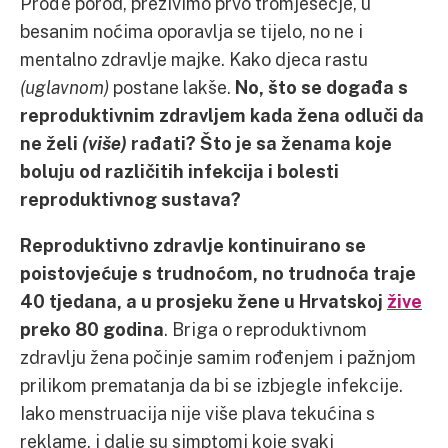
Prođe porod, preživimo prvo tromjesečje, u
besanim noćima oporavlja se tijelo, no ne i
mentalno zdravlje majke. Kako djeca rastu
(uglavnom)
postane lakše.
No, što se događa s
reproduktivnim zdravljem kada žena odluči da
ne želi
(više)
rađati? Što je sa ženama koje
boluju od različitih infekcija i bolesti
reproduktivnog sustava?
Reproduktivno zdravlje kontinuirano se
poistovjećuje s trudnoćom, no trudnoća traje
40 tjedana, a u prosjeku žene u Hrvatskoj
žive
preko 80 godina
. Briga o reproduktivnom
zdravlju žena počinje samim rođenjem i pažnjom
prilikom prematanja da bi se izbjegle infekcije.
Iako menstruacija nije više plava tekućina s
reklame, i dalje su simptomi koje svaki