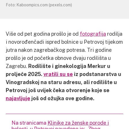
Foto: Kaboompics.com (pexels.com)
Više od pet godina prošlo je od
fotografija
rodilja
i novorođenčadi ispred bolnice u Petrovoj tijekom
jutra nakon zagrebačkog potresa. Tri godine
prošlo je od početka obnove dvaju rodilišta u
Zagrebu.
Rodilište i ginekologija Merkur u
proljeće 2025.
vratili su se
iz podstanarstva u
Vinogradskoj na staru adresu, ali rodilište u
Petrovoj još uvijek čeka otvorenje koje se
najavljuje
još od ožujka ove godine.
Na stranicama
Klinike za ženske porode i
bolesti
u Petrovoj navedeno je: „Zbog