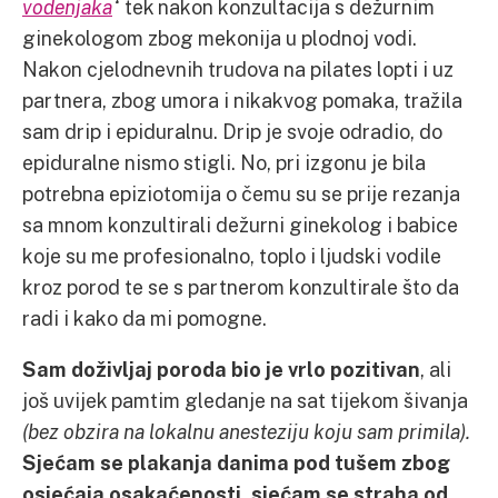
vodenjaka
“
tek nakon konzultacija s dežurnim
ginekologom zbog mekonija u plodnoj vodi.
Nakon cjelodnevnih trudova na pilates lopti i uz
partnera, zbog umora i nikakvog pomaka, tražila
sam drip i epiduralnu. Drip je svoje odradio, do
epiduralne nismo stigli. No, pri izgonu je bila
potrebna epiziotomija o čemu su se prije rezanja
sa mnom konzultirali dežurni ginekolog i babice
koje su me profesionalno, toplo i ljudski vodile
kroz porod te se s partnerom konzultirale što da
radi i kako da mi pomogne.
Sam doživljaj poroda bio je vrlo pozitivan
, ali
još uvijek pamtim gledanje na sat tijekom šivanja
(bez obzira na lokalnu anesteziju koju sam primila).
Sjećam se plakanja danima pod tušem zbog
osjećaja osakaćenosti, sjećam se straha od