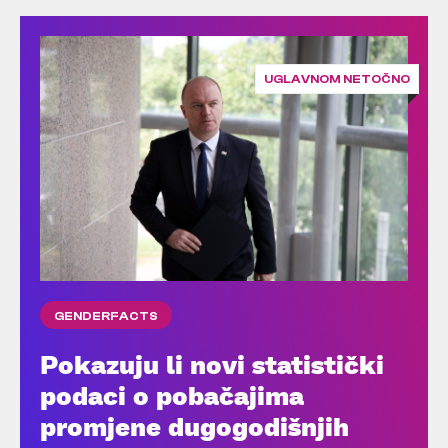
UGLAVNOM NETOČNO
GENDERFACTS
Pokazuju li novi statistički
podaci o pobačajima
promjene dugogodišnjih