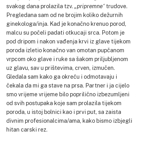
svakog dana prolazila tzv.
„pripremne“
trudove.
Pregledana sam od ne brojim koliko dežurnih
ginekologa/inja. Kad je konačno krenuo porod,
malcu su počeli padati otkucaji srca. Potom je
pod dripom i nakon vađenja krvi iz glave tijekom
poroda izletio konačno van omotan pupčanom
vrpcom oko glave i ruke sa šakom priljubljenom
uz glavu, sav u prištevima, crven, izmučen.
Gledala sam kako ga okreću i odmotavaju i
čekala da mi ga stave na prsa. Partner i ja cijelo
smo vrijeme vrijeme bilo poprilično izbezumljeni
od svih postupaka koje sam prolazila tijekom
poroda, u istoj bolnici kao i prvi put, sa zaista
divnim profesionalcima/ama, kako bismo izbjegli
hitan carski rez.