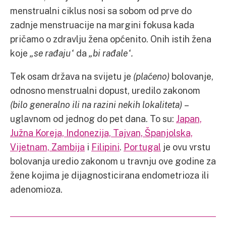
menstrualni ciklus nosi sa sobom od prve do
zadnje menstruacije na margini fokusa kada
pričamo o zdravlju žena općenito. Onih istih žena
koje
„se rađaju“
da
„bi rađale“.
Tek osam država na svijetu je
(plaćeno)
bolovanje,
odnosno menstrualni dopust, uredilo zakonom
(bilo generalno ili na razini nekih lokaliteta)
–
uglavnom od jednog do pet dana. To su:
Japan,
Južna Koreja, Indonezija, Tajvan, Španjolska,
Vijetnam, Zambija
i
Filipini
.
Portugal
je ovu vrstu
bolovanja uredio zakonom u travnju ove godine za
žene kojima je dijagnosticirana endometrioza ili
adenomioza.