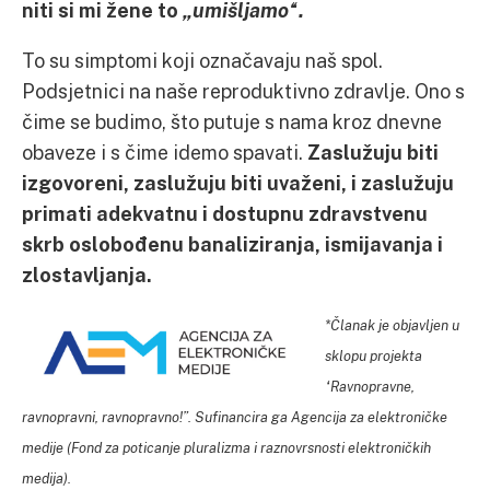
niti si mi žene to
„umišljamo“.
To su simptomi koji označavaju naš spol.
Podsjetnici na naše reproduktivno zdravlje. Ono s
čime se budimo, što putuje s nama kroz dnevne
obaveze i s čime idemo spavati.
Zaslužuju biti
izgovoreni, zaslužuju biti uvaženi, i zaslužuju
primati adekvatnu i dostupnu zdravstvenu
skrb oslobođenu banaliziranja, ismijavanja i
zlostavljanja.
*Članak je objavljen u
sklopu projekta
“Ravnopravne,
ravnopravni, ravnopravno!”. Sufinancira ga Agencija za elektroničke
medije (Fond za poticanje pluralizma i raznovrsnosti elektroničkih
medija).