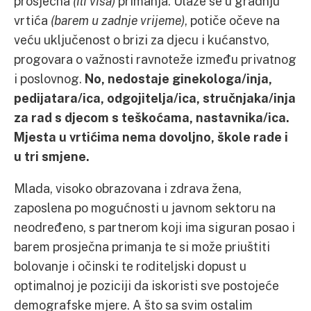
prosječna
(ili viša)
primanja. Ulaže se u gradnju
vrtića
(barem u zadnje vrijeme)
, potiče očeve na
veću uključenost o brizi za djecu i kućanstvo,
progovara o važnosti ravnoteže između privatnog
i poslovnog.
No, nedostaje ginekologa/inja,
pedijatara/ica, odgojitelja/ica, stručnjaka/inja
za rad s djecom s teškoćama, nastavnika/ica.
Mjesta u vrtićima nema dovoljno, škole rade i
u tri smjene.
Mlada, visoko obrazovana i zdrava žena,
zaposlena po mogućnosti u javnom sektoru na
neodređeno, s partnerom koji ima siguran posao i
barem prosječna primanja te si može priuštiti
bolovanje i očinski te roditeljski dopust u
optimalnoj je poziciji da iskoristi sve postojeće
demografske mjere. A što sa svim ostalim