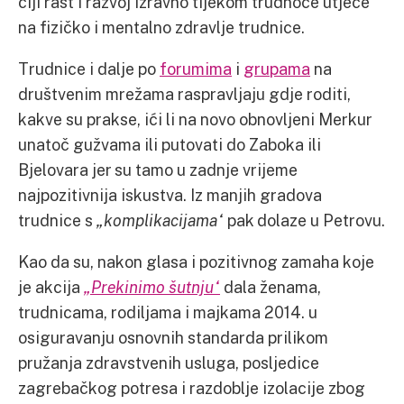
čiji rast i razvoj izravno tijekom trudnoće utječe
na fizičko i mentalno zdravlje trudnice.
Trudnice i dalje po
forumima
i
grupama
na
društvenim mrežama raspravljaju gdje roditi,
kakve su prakse, ići li na novo obnovljeni Merkur
unatoč gužvama ili putovati do Zaboka ili
Bjelovara jer su tamo u zadnje vrijeme
najpozitivnija iskustva. Iz manjih gradova
trudnice s
„komplikacijama“
pak dolaze u Petrovu.
Kao da su, nakon glasa i pozitivnog zamaha koje
je akcija
„Prekinimo šutnju“
dala ženama,
trudnicama, rodiljama i majkama 2014. u
osiguravanju osnovnih standarda prilikom
pružanja zdravstvenih usluga, posljedice
zagrebačkog potresa i razdoblje izolacije zbog