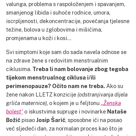
valunga, problema s raspoloženjem i spavanjem,
smanjenog libida i suhoće rodnice, umora,
iscrpljenosti, dekoncentracije, povećanja tjelesne
težine, bolova u zglobovima i mišićima,
promjenama u koži i kosi…
Svi simptomi koje sam do sada navela odnose se
na zdrave žene s redovitim menstrualnim
ciklusima.
Treba li nam bolovanje zbog tegoba
tijekom menstrualnog ciklusa i/ili
perimenopauze? Očito nam ne treba.
Ako su
žene nakon LLETZ konzicije
(odstranjivanja dijela
grlića maternice),
o kojem je u feljtonu
„Ženska
bolest“
o iskustvima supruge i novinarke
Nataše
Božić
pisao
Josip Šarić
, sposobne ići na posao
već sljedeći dan, za normalan proces kao što je