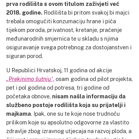
prva rodilišta s ovom titulom zaživjeti već
2018. godine.
Rodilišta bi pritom svakoj bi majci
trebala omogućiti konzumaciju hrane i pića
tijekom poroda, privatnost, kretanje, praćenje
međunarodnih smjernica te u skladu s njima
osiguravanje svega potrebnog za dostojanstven i
siguran porod.
U Republici Hrvatskoj, 11 godina od akcije
„Prekinimo šutnju“,
osam godina od pilot projekta,
pet i pol godina od potresa, tri godine od
početaka obnove,
nisam našla informaciju da
službeno postoje rodilišta koja su prijatelji i
majkama
. Ipak, one su te koje nose trudnoću
prilikom koje su apsolutno odgovorne za vlastito
zdravlje zbog izravnog utjecaja na razvoj ploda, a