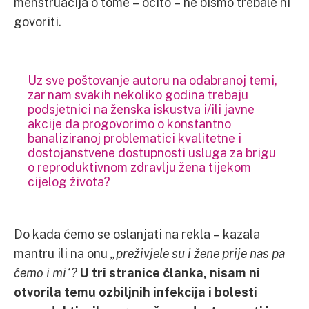
menstruacija o tome – očito – ne bismo trebale ni
govoriti.
Uz sve poštovanje autoru na odabranoj temi,
zar nam svakih nekoliko godina trebaju
podsjetnici na ženska iskustva i/ili javne
akcije da progovorimo o konstantno
banaliziranoj problematici kvalitetne i
dostojanstvene dostupnosti usluga za brigu
o reproduktivnom zdravlju žena tijekom
cijelog života?
Do kada ćemo se oslanjati na rekla – kazala
mantru ili na onu
„preživjele su i žene prije nas pa
ćemo i mi“?
U tri stranice članka, nisam ni
otvorila temu ozbiljnih infekcija i bolesti