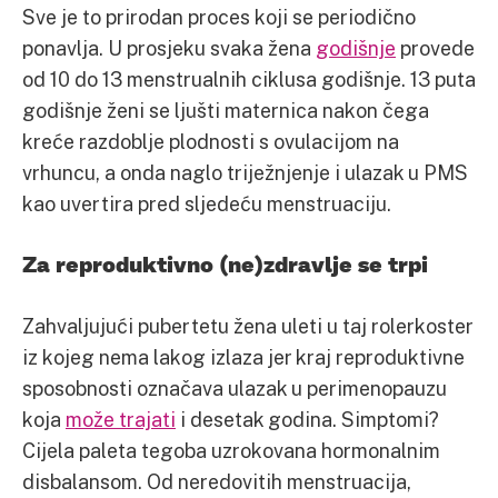
Sve je to prirodan proces koji se periodično
ponavlja. U prosjeku svaka žena
godišnje
provede
od 10 do 13 menstrualnih ciklusa godišnje. 13 puta
godišnje ženi se ljušti maternica nakon čega
kreće razdoblje plodnosti s ovulacijom na
vrhuncu, a onda naglo triježnjenje i ulazak u PMS
kao uvertira pred sljedeću menstruaciju.
Za reproduktivno (ne)zdravlje se trpi
Zahvaljujući pubertetu žena uleti u taj rolerkoster
iz kojeg nema lakog izlaza jer kraj reproduktivne
sposobnosti označava ulazak u perimenopauzu
koja
može trajati
i desetak godina. Simptomi?
Cijela paleta tegoba uzrokovana hormonalnim
disbalansom. Od neredovitih menstruacija,