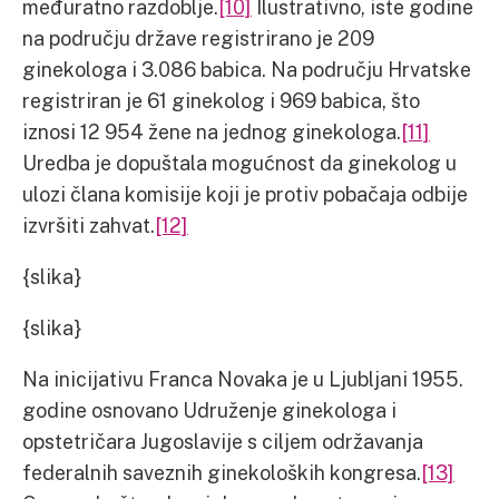
međuratno razdoblje.
[10]
Ilustrativno, iste godine
na području države registrirano je 209
ginekologa i 3.086 babica. Na području Hrvatske
registriran je 61 ginekolog i 969 babica, što
iznosi 12 954 žene na jednog ginekologa.
[11]
Uredba je dopuštala mogućnost da ginekolog u
ulozi člana komisije koji je protiv pobačaja odbije
izvršiti zahvat.
[12]
{slika}
{slika}
Na inicijativu Franca Novaka je u Ljubljani 1955.
godine osnovano Udruženje ginekologa i
opstetričara Jugoslavije s ciljem održavanja
federalnih saveznih ginekoloških kongresa.
[13]