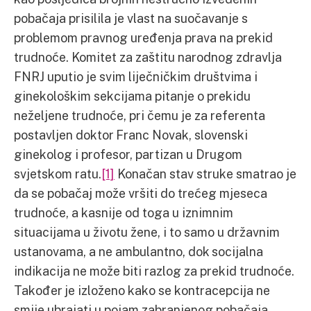
pobačaja prisilila je vlast na suočavanje s
problemom pravnog uređenja prava na prekid
trudnoće. Komitet za zaštitu narodnog zdravlja
FNRJ uputio je svim liječničkim društvima i
ginekološkim sekcijama pitanje o prekidu
neželjene trudnoće, pri čemu je za referenta
postavljen doktor Franc Novak, slovenski
ginekolog i profesor, partizan u Drugom
svjetskom ratu.
[1]
Konačan stav struke smatrao je
da se pobačaj može vršiti do trećeg mjeseca
trudnoće, a kasnije od toga u iznimnim
situacijama u životu žene, i to samo u državnim
ustanovama, a ne ambulantno, dok socijalna
indikacija ne može biti razlog za prekid trudnoće.
Također je izloženo kako se kontracepcija ne
smije ubrajati u pojam zabranjenog pobačaja.