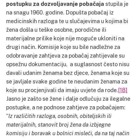
postupku za dozvoljavanje pobačaja
stupila je
na snagu 1960. godine. Dopušta pobačaj iz
medicinskih razloga te u slučajevima u kojima bi
žena došla u teške osobne, porodične ili
materijalne prilike koje nije moguće ukloniti na
drugi način. Komisije koje su bile nadležne za
odobravanje zahtjeva za pobačaj zahtijevale su
opsežnu dokumentaciju, a suglasnost često nisu
davali udanim ženama bez djece, ženama koje su
se javljale svake godine te neudanim ženama za
koje su procjenjivali da imaju uvjete da rode.
[18]
Jasno je zašto se žene i dalje odlučuju za ilegalne
postupke, a ne podnose zahtjeve za pobačajem:
“
Iz različitih razloga, osobnih, obiteljskih ili
materijalnih, stanovit broj žena da izbjegne
komisiju i boravak u bolnici misleći, da na taj način