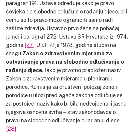
paragraf 191. Ustava određuje kako je pravo
čovjeka da slobodno odlučuje o rađanju djece, pri
čemu se to pravo može ograničiti samo radi
zaštite zdravlja. Ustavno prvo žene na pobačaj
jamči i paragraf 272. Ustava SR Hrvatske iz 1974.
godine.
[27]
U SFRJ je 1978. godine stupio na
snagu
Zakon o zdravstvenim mjerama za
ostvarivanje prava na slobodno odlučivanje o
rađanju djece.
Iako je prvotno predložen naziv
Zakon o zdravstvenim mjerama u planiranju
porodice, Komisija za društveni položaj žene i
porodice u ulozi predlagača zakona odlučuje se
za postojeći naziv kako bi bila nedvojbena i jasna
njegova osnovna svrha – stav zakonodavca o
pravu na slobodno odlučivanje o rađanju djece.
[28]