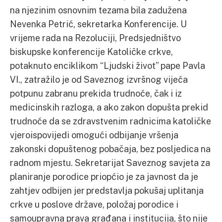
na njezinim osnovnim tezama bila zadužena
Nevenka Petrić, sekretarka Konferencije. U
vrijeme rada na Rezoluciji, Predsjedništvo
biskupske konferencije Katoličke crkve,
potaknuto enciklikom “Ljudski život” pape Pavla
VI., zatražilo je od Saveznog izvršnog vijeća
potpunu zabranu prekida trudnoće, čak i iz
medicinskih razloga, a ako zakon dopušta prekid
trudnoće da se zdravstvenim radnicima katoličke
vjeroispovijedi omogući odbijanje vršenja
zakonski dopuštenog pobačaja, bez posljedica na
radnom mjestu. Sekretarijat Saveznog savjeta za
planiranje porodice priopćio je za javnost da je
zahtjev odbijen jer predstavlja pokušaj uplitanja
crkve u poslove države, položaj porodice i
samoupravna prava građana i institucija, što nije