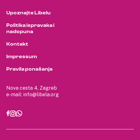
Upoznajte Libelu
Politika ispravaka i
nadopuna
Kontakt
Impressum
Pravila ponašanja
Nova cesta 4, Zagreb
e-mail:
info@libela.org