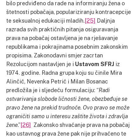
bilo predviđeno da rade na informiranju žena o
štetnosti pobačaja, populariziranju kontracepcije
te seksualnoj edukaciji mladih.
[25]
Daljnja
razrada svih praktičnih pitanja osiguravanja
prava na pobačaj ostavljena je na rješavanje
republikama i pokrajinama posebnim zakonskim
propisima. Zakonodavni smjer zacrtan
Rezolucijom nastavljen je i
Ustavom SFRJ
iz
1974. godine. Radna grupa koju su činile Mira
Alinčić, Nevenka Petrić i Milan Bosanac
predložila je i sljedeću formulaciju: “
Radi
ostvarivanja slobode ličnosti žene, obezbeđuje se
pravo žene na prekid trudnoće. Ovo pravo se može
ograničiti samo u interesu zaštite života i zdravlja
žene
.”
[26]
Zakonsko shvaćanje prava na pobačaj
kao ustavnog prava žene pak nije prihvaćeno te