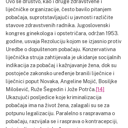
Ovo se društvo, kao i druge zdravstvene i
liječničke organizacije, često bavilo pitanjem
pobačaja, suprotstavljajući u javnosti različite
stavove zdravstvenih radnika. Jugoslovenski
kongres ginekologa i opstetričara, održan 1953.
godine, usvaja Rezoluciju kojom se izjasnio protiv
Uredbe o dopuštenom pobačaju. Konzervativna
liječnička struja zahtijevala je ukidanje socijalnih
indikacija za pobačaj i kažnjavanje žena, dok su
postojeće zakonsko uređenje branili liječnice i
liječnici poput Novaka, Angeline Mojić, Bosiljke
Milošević, Ruže Šegedin i Jože Potrča.
[14]
Ukazujući posljedice koje kriminalizacija
pobačaja ima na život žena, zalagali su se za
potpunu legalizaciju. Paralelno s raspravama o
pobačaju, razvijala se i rasprava o kontracepciji,