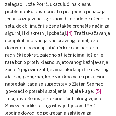
zalagao i Jože Potrč, ukazujući na klasnu
problematiku dostupnosti i posljedica pobačaja
jer su kažnjavane uglavnom bile radnice i žene sa
sela, dok bi imućnije žene lakše pronašle način za
sigurniji i diskretniji pobačaj.
[4]
Traži uvažavanje
socijalnih indikacija kao pravnog temelja za
dopušteni pobačaj, ističući kako se napredni
radnički pokret, zajedno s liječnicima, još prije
rata borio protiv klasno uvjetovanog kažnjavanja
žena. Njegovim zahtjevima, ukidanju takozvanog
klasnog paragrafa
, koje vidi kao veliki povijesni
napredak, tada se suprotstavio Zlatan Sremec,
govoreći o potrebi suzbijanja “bijele kuge.”
[5]
Inicijativa Komisije za žene Centralnog vijeća
Saveza sindikata Jugoslavije tijekom 1950.
godine dovodi do pokretanja zahtjeva za