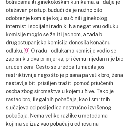
bolnicama ili ginekološkim klinikama, a i dalje je
otežavan pristup, budući da je nužno bilo
odobrenje komisije koju su činili ginekolog,
internist i socijalni radnik. Na negativnu odluku
komisije moglo se žaliti jednom, a tada bi
drugostupanjska komisija donosila konačnu
odluku.
[9]
O radu i odlukama komisije vodio se
zapisnik u dva primjerka, pri čemu nijedan nije bio
uručen ženi. Često se uredba tumačila još
restriktivnije nego što je pisana pa velik broj žena
nastavlja biti prisiljen tražiti pomoć priučenih
osoba zbog siromaštva u kojemu žive. Tako je
rastao broj ilegalnih pobačaja, kao i smrtnih
slučajeva od posljedica nestručno izvršenog
pobačaja. Nema velike razlike u metodama
kojima se izazivao pobačaj u odnosu na