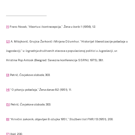
[1]
Franc Novak, “Abortus i kontracepcija,”
Žena u borbi
1 (1956), 12.
[2]
A. Milojković, Grujica Žarković i Mirjana Džumhur, “Historijat liberalizacije pobačaja u
Jugoslaviji,” u:
Izgradnja društvenih stavova o populacionoj politici u Jugoslaviji,
ur.
Hristina Pop Antosk (Beograd: Savezna konferencija SSRNJ, 1975), 381.
[3]
Petrić,
Čovjekove slobode
, 303.
[4]
“O pitanju pobačaja,”
Žena danas
82 (1951), 11.
[5]
Petrić,
Čovjekove slobode
, 303.
[6]
“Krivični zakonik, objavljen 9. ožujka 1951.,”
Službeni list FNRJ
13 (1951), 200.
[7]
Ibid, 200.