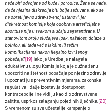
neće biti odvojene od kuće i porodice. Žena se nada,
da će njezina diskrecija biti bolje sačuvana, ako se
ne obrati javno zdravstvenoj ustanovi, jer
diskretnost komisije koja odobrava arteficijalne
abortuse nije u svakom slučaju zagarantirana. U
stanovitom broju slučajeva ipak, nažalost, dolaze u
bolnicu, ali tada već s lakšim ili težim
komplikacijama nakon ilegalno izvršenog
pobačaja
.”
[19]
Iako je Uredba je nalagala
edukativnu ulogu Komisije koja je dužna ženu
upozoriti na štetnost pobačaja po njezino zdravlje
i upoznati ju s preventivnim mjerama, zakonska
regulativa i dalje izostavlja dostupnost
kontracepcije i ne vidi ju kao dio zdravstvene
zaštite, usprkos zalaganju pojedinih liječnika.
[20]
S vremenom su sve učestalije kampanje o