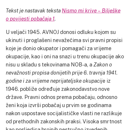
Tekst je nastavak teksta
Nismo mi krive – Bilješke
o povijesti pobačaja 1
.
U veljači 1945. AVNOJ donosi odluku kojom su
ukinuti i proglašeni nevažećima svi pravni propisi
koje je donio okupator i pomagači za vrijeme
okupacije, kao i oni na snazi u trenu okupacije ako
nisu u skladu s tekovinama NOB-a, a
Zakon o
nevažnosti propisa donijetih prije 6. travnja 1941.
godine i za vrijeme neprijateljske okupacij
e iz
1946. pobliže određuje zakonodavstvo nove
države. Pravni odnos prema pobačaju, odnosno
ženi koja izvrši pobačaj u prvim se godinama
nakon uspostave socijalističke vlasti ne razlikuje
od prethodnih zakonskih praksi. Visoka smrtnost
kao posljedica brojnih nestručno izvedenih