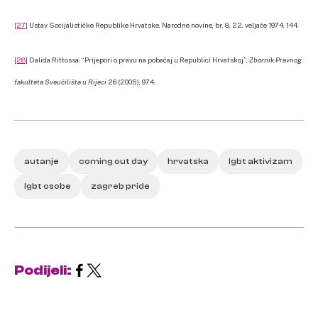
[27]
Ustav Socijalističke Republike Hrvatske, Narodne novine, br. 8, 22. veljače 1974, 144.
[28]
Dalida Rittossa, “Prijepori o pravu na pobačaj u Republici Hrvatskoj”,
Zbornik Pravnog
fakulteta Sveučilišta u Rijeci
26 (2005), 974.
autanje
coming out day
hrvatska
lgbt aktivizam
lgbt osobe
zagreb pride
Podijeli: