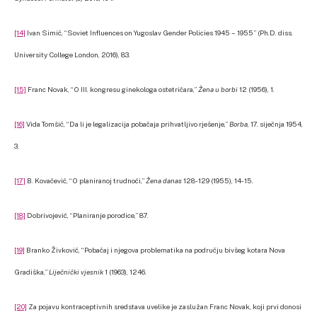
[14]
Ivan Simić, “Soviet Influences on Yugoslav Gender Policies 1945 – 1955” (Ph.D. diss.
University College London, 2016), 83.
[15]
Franc Novak, “O III. kongresu ginekologa ostetričara,”
Žena u borbi
12 (1956), 1.
[16]
Vida Tomšič, “Da li je legalizacija pobačaja prihvatljivo rješenje,”
Borba
, 17. siječnja 1954,
3.
[17]
B. Kovačević, “O planiranoj trudnoći,”
Žena danas
128-129 (1955), 14-15.
[18]
Dobrivojević, “Planiranje porodice,” 87.
[19]
Branko Živković, “Pobačaj i njegova problematika na području bivšeg kotara Nova
Gradiška,”
Liječnički vjesnik
1 (1963), 1246.
[20]
Za pojavu kontraceptivnih sredstava uvelike je zaslužan Franc Novak, koji prvi donosi