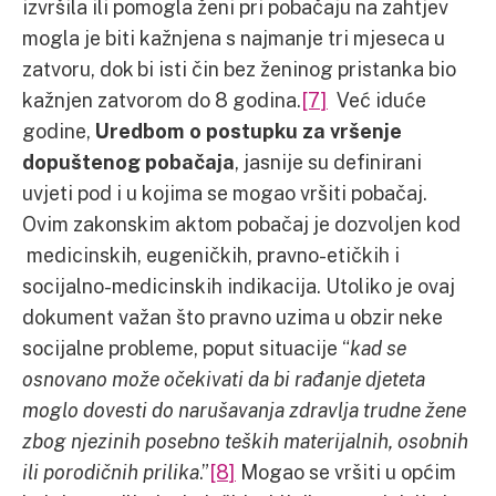
izvršila ili pomogla ženi pri pobačaju na zahtjev
mogla je biti kažnjena s najmanje tri mjeseca u
zatvoru, dok bi isti čin bez ženinog pristanka bio
kažnjen zatvorom do 8 godina.
[7]
Već iduće
godine,
Uredbom o postupku za vršenje
dopuštenog pobačaja
, jasnije su definirani
uvjeti pod i u kojima se mogao vršiti pobačaj.
Ovim zakonskim aktom pobačaj je dozvoljen kod
medicinskih, eugeničkih, pravno-etičkih i
socijalno-medicinskih indikacija. Utoliko je ovaj
dokument važan što pravno uzima u obzir neke
socijalne probleme, poput situacije “
kad se
osnovano može očekivati da bi rađanje djeteta
moglo dovesti do narušavanja zdravlja trudne žene
zbog njezinih posebno teških materijalnih, osobnih
ili porodičnih prilika
.”
[8]
Mogao se vršiti u općim