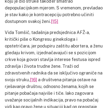
koju je dio struke također smatrao
depopulacijskom mjerom. S vremenom, prevladao
je stav kako je kontracepciju potrebno učiniti
dostupnom svakoj ženi.
[15]
Vida Tomšič, tadašnja predsjednica AFŽ-a,
kritički piše o Kongresu ginekologa i
opstetričara, jer podupiru zaštitu abortera, a ženu
gledaju krivom, izjednačavajući se s pozicijom
crkve koja govori stavlja interese festusa ispred
zdravlja i života trudne žene. Traži od
zdravstvenih radnika da se isključivo ograniče na
svoju struku,
[16]
a društvena pitanja ostave na
rješavanje društvu, odnosno ženama, kojih se
pitanje pobačaja najviše i tiče. Iako zagovara
uvažanje socijalnih indikacija, pravo na pobačaj
vidi kao pravo žene u situaciji kad on preostaje