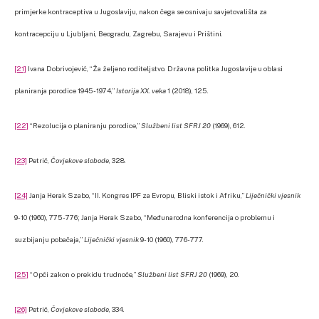
primjerke kontraceptiva u Jugoslaviju, nakon čega se osnivaju savjetovališta za
kontracepciju u Ljubljani, Beogradu, Zagrebu, Sarajevu i Prištini.
[21]
Ivana Dobrivojević, “Ža željeno roditeljstvo. Državna politka Jugoslavije u oblasi
planiranja porodice 1945-1974,”
Istorija XX. veka
1 (2018), 125.
[22]
“Rezolucija o planiranju porodice,”
Službeni list SFRJ 20
(1969), 612.
[23]
Petrić,
Čovjekove slobode
, 328.
[24]
Janja Herak Szabo, “II. Kongres IPF za Evropu, Bliski istok i Afriku,”
Liječnički vjesnik
9-10 (1960), 775-776; Janja Herak Szabo, “Međunarodna konferencija o problemu i
suzbijanju pobačaja,”
Liječnički vjesnik
9-10 (1960), 776-777.
[25]
“Opći zakon o prekidu trudnoće,”
Službeni list SFRJ 20
(1969), 20.
[26]
Petrić,
Čovjekove slobode
, 334.