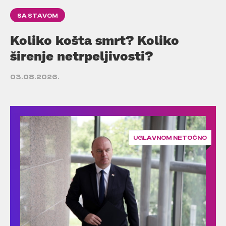
SA STAVOM
Koliko košta smrt? Koliko
širenje netrpeljivosti?
03.08.2026.
UGLAVNOM NETOČNO