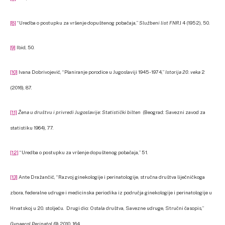
[8]
“Uredba o postupku za vršenje dopuštenog pobačaja,”
Službeni list FNR
J 4 (1952), 50.
[9]
Ibid, 50.
[10]
Ivana Dobrivojević, “Planiranje porodice u Jugoslaviji 1945-1974,”
Istorija 20. veka
2
(2016), 87.
[11]
Žena u društvu i privredi Jugoslavije: Statistički bilten
(Beograd: Savezni zavod za
statistiku 1964), 77.
[12]
“Uredba o postupku za vršenje dopuštenog pobačaja,” 51.
[13]
Ante Dražančić, “Razvoj ginekologije i perinatologije, stručna društva liječničkoga
zbora, federalne udruge i medicinska periodika iz područja ginekologije i perinatologije u
Hrvatskoj u 20. stoljeću. Drugi dio: Ostala društva, Savezne udruge, Stručni časopis,”
Gynaecol Perinatol
(9) 2010, 164.