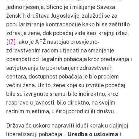
jedino rješenje. Slično je i mišljenje Saveza
ženskih društava Jugoslavije, zalažući se za
populariziranje kontracepcije kako bi se zaštitilo
zdravlje žene, dok pobačaj vide kao krajnji izlaz.
[17]
Iako je AFŽ nastojao prosvjetno-
zdravstvenim radom utjecati na smanjenje
opasnosti od ilegalnih pobačaja kroz predavanja i
savjetovanja te pokretanjem zdravstvenih
centara, dostupnost pobačaja je bio problem
većini žena. Uz to, žene koje su izvršile pobačaj
bile su izvrgnute sramu, bilo indirektno, kroz
rasprave u javnosti, bilo direktno, na svojim
radnim mjestima, u široj porodici ili drušvu.
Država će uskoro napraviti idući korak u daljnjoj
liberalizaciji pobačaja –
Uredba o uslovima i