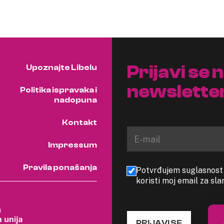
Prijavi se 
Upoznajte Libelu
newslette
Politika ispravaka i
nadopuna
Kontakt
Impressum
Pravila ponašanja
Potvrđujem suglasnost s
koristi moj email za sl
PRIJAVI SE