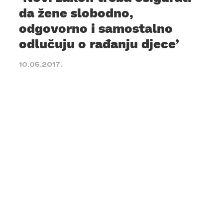
da žene slobodno,
odgovorno i samostalno
odlučuju o rađanju djece’
10.05.2017.