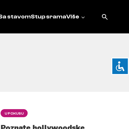
Sa stavom
Stup srama
Više
U FOKUSU
Poznate hollywoodske