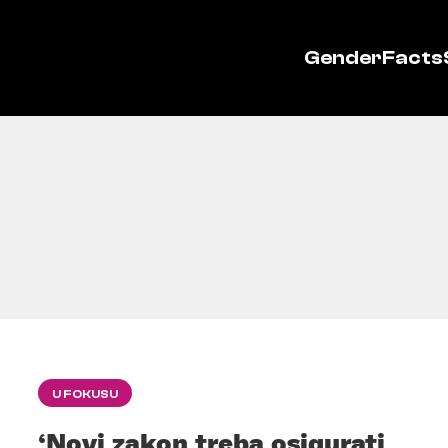
GenderFacts
U FOKUSU
‘Novi zakon treba osigurati