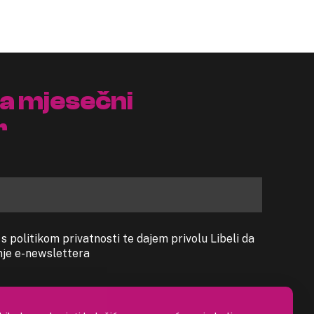
na mjesečni
r
 politikom privatnosti te dajem privolu Libeli da
anje e-newslettera