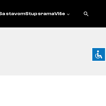
Sa stavom
Stup srama
Više