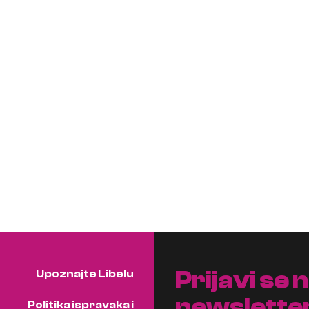
Prijavi se 
Upoznajte Libelu
newslette
Politika ispravaka i