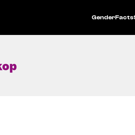
GenderFacts
kop