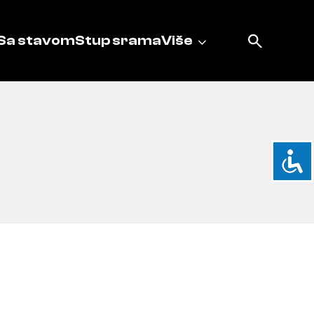
Sa stavom
Stup srama
Više