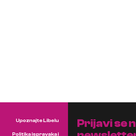
Prijavi se 
Upoznajte Libelu
newslette
Politika ispravaka i