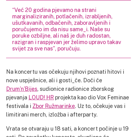
“Već 20 godina pjevamo na strani
marginaliziranih, potlačenih, izrabljenih,
ušutkavanih, odbačenih, zaboravljenih i
poručujemo im da nisu same_i. Naše su
poruke ozbiljne, ali naš je duh radostan,
razigran i raspjevan jer želimo upravo takav
svijet za sve nas”, poručuju.
Na koncertu vas očekuju njihovi poznati hitovi i
nove uspješnice, ali i gosti_će. Doći će
Drum’n’Bijes
, sudionice radionice zborskog
pjevanja
LOUD! HR
projekta kao dio Vox Feminae
festivala i
Zbor Ružmarinke
. Uz to, očekuje vas i
limitirani merch, izložba i afterparty.
Vrata se otvaraju u 18 sati, a koncert počinje u 19
sati. Po završetku koncerta, okupljene će