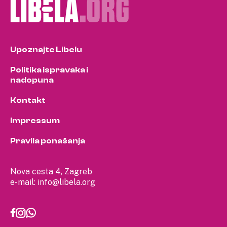
Upoznajte Libelu
Politika ispravaka i
nadopuna
Kontakt
Impressum
Pravila ponašanja
Nova cesta 4, Zagreb
e-mail:
info@libela.org