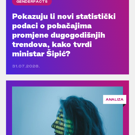
GENDERFACTS
Pokazuju li novi statistički
podaci o pobačajima
promjene dugogodišnjih
trendova, kako tvrdi
ministar Šipić?
31.07.2026.
ANALIZA