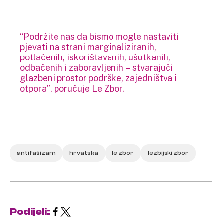
“Podržite nas da bismo mogle nastaviti
pjevati na strani marginaliziranih,
potlačenih, iskorištavanih, ušutkanih,
odbačenih i zaboravljenih – stvarajući
glazbeni prostor podrške, zajedništva i
otpora”, poručuje Le Zbor.
antifašizam
hrvatska
le zbor
lezbijski zbor
Podijeli: