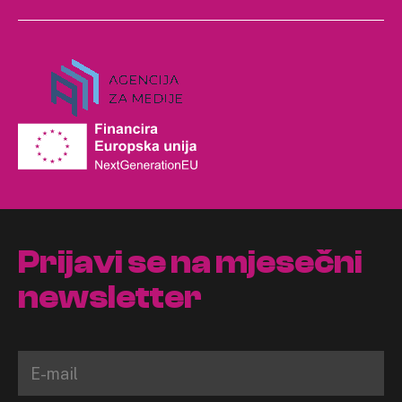
Prijavi se na mjesečni
newsletter