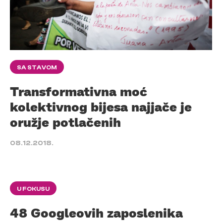
SA STAVOM
Transformativna moć
kolektivnog bijesa najjače je
oružje potlačenih
08.12.2018.
U FOKUSU
48 Googleovih zaposlenika