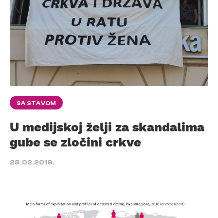
SA STAVOM
U medijskoj želji za skandalima
gube se zločini crkve
28.02.2019.