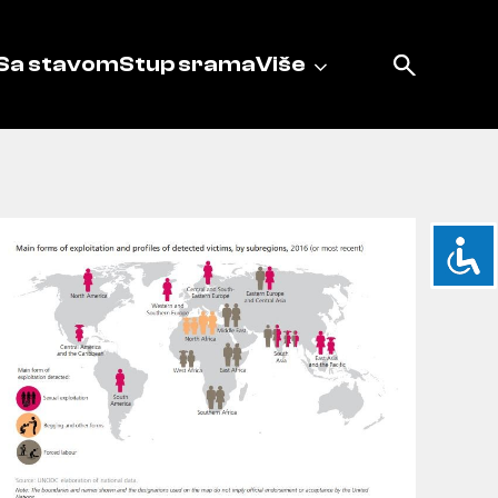
Sa stavom
Stup srama
Više