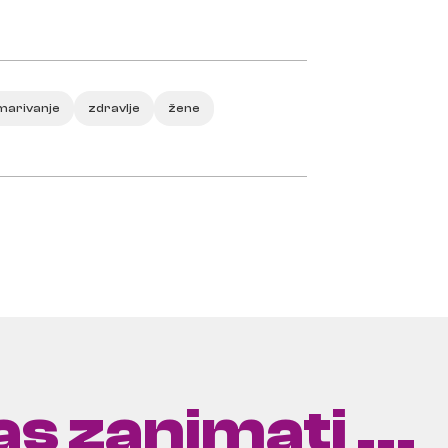
marivanje
zdravlje
žene
s zanimati ...