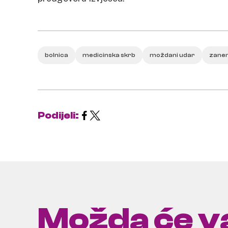
bolnica
medicinska skrb
moždani udar
zane
Podijeli:
Možda će va