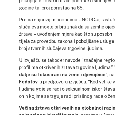
prikupljale i distribuirale podatke o slučajevi
godine taj broj porastao na 65.
Prema najnovijim podacima UNODC-a, rastuće 
slučajeva mogle bi biti znak da su zemlje ojač
žrtava – uvođenjem mjera kao što su posebni 
tijela za provedbu zakona i poboljšane usluge z
broj stvarnih slučajeva trgovine ljudima.
U izvješću se također navode “značajne regio
profilima otkrivenih žrtava trgovine ljudima.” 
dalje su fokusirani na žene i djevojčice
“, n
Fedotov
, u predgovoru izvješća. “Kod velike 
ljudima gdje se radi o seksualnom iskorištava
onih kojima se trguje radi prisilnog rada o že
Većina žrtava otkrivenih na globalnoj razin