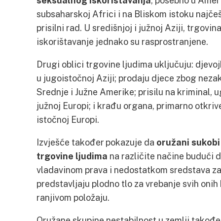
seksualnog iskorištavanja
, posebno u Americ
subsaharskoj Africi i na Bliskom istoku najče
prisilni rad. U središnjoj i južnoj Aziji, trgovi
iskorištavanje jednako su rasprostranjene.
Drugi oblici trgovine ljudima uključuju: djevoj
u jugoistočnoj Aziji; prodaju djece zbog nez
Srednje i Južne Amerike; prisilu na kriminal, 
južnoj Europi; i krađu organa, primarno otkrive
istočnoj Europi.
Izvješće također pokazuje da
oružani sukobi
trgovine ljudima
na različite načine budući 
vladavinom prava i nedostatkom sredstava za 
predstavljaju plodno tlo za vrebanje svih onih 
ranjivom položaju.
Oružane skupine nestabilnost u zemlji također