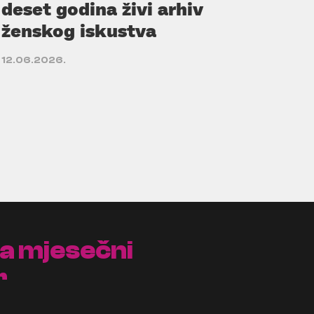
deset godina živi arhiv
ženskog iskustva
12.06.2026.
na mjesečni
r