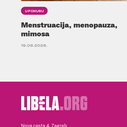
U FOKUSU
Menstruacija, menopauza,
mimosa
19.06.2026.
Nova cesta 4, Zagreb