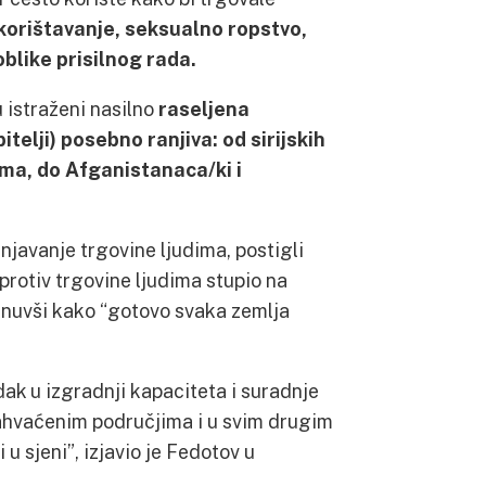
korištavanje, seksualno ropstvo,
oblike prisilnog rada.
u istraženi nasilno
raseljena
itelji) posebno ranjiva: od sirijskih
ima, do Afganistanaca/ki i
avanje trgovine ljudima, postigli
rotiv trgovine ljudima stupio na
knuvši kako “gotovo svaka zemlja
k u izgradnji kapaciteta i suradnje
zahvaćenim područjima i u svim drugim
 u sjeni”, izjavio je Fedotov u