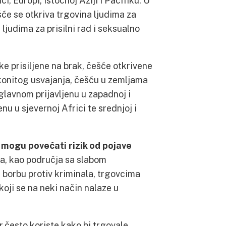
i, Europi, istočnoj Aziji i Pacifiku. U
šće se otkriva trgovina ljudima za
na ljudima za prisilni rad i seksualno
ke prisiljene na brak, češće otkrivene
akonitog usvajanja, češću u zemljama
uglavnom prijavljenu u zapadnoj i
nu u sjevernoj Africi te srednjoj i
 mogu povećati rizik od pojave
da, kao područja sa slabom
borbu protiv kriminala, trgovcima
koji se na neki način nalaze u
 često koriste kako bi trgovale