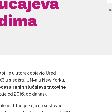
lučajeva
U
udima
koji je u utorak objavio Ured
C) u sjedištu UN-a u New Yorku,
rocesuiranih slučajeva trgovine
blje od 2016. do danas).
lo institucije koje su sustavno