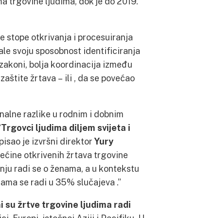
ma trgovine ljudima, dok je do 2019.
stope otkrivanja i procesuiranja
ale svoju sposobnost identificiranja
zakoni, bolja koordinacija između
aštite žrtava – ili , da se povećao
nalne razlike u rodnim i dobnim
“
Trgovci ljudima diljem svijeta i
apisao je izvršni direktor
Yury
većine otkrivenih žrtava trgovine
nju radi se o ženama, a u kontekstu
nama se radi u 35% slučajeva .”
i su žrtve trgovine ljudima radi