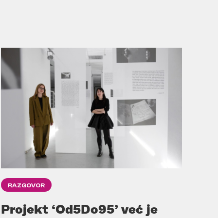
RAZGOVOR
Projekt ‘Od5Do95’ već je