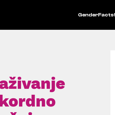
GenderFacts
aživanje
ekordno