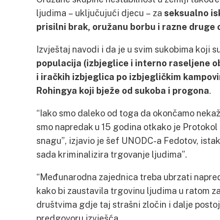
ljudima – uključujući djecu – za
seksualno is
prisilni brak, oružanu borbu i razne druge 
Izvještaj navodi i da je u svim sukobima koji s
populacija (izbjeglice i interno raseljene ob
i iračkih izbjeglica po izbjegličkim kampov
Rohingya koji bježe od sukoba i progona
.
“Iako smo daleko od toga da okončamo nekažnj
smo napredak u 15 godina otkako je Protokol p
snagu”, izjavio je šef UNODC-a Fedotov, ista
sada kriminalizira trgovanje ljudima”.
“Međunarodna zajednica treba ubrzati napreda
kako bi zaustavila trgovinu ljudima u ratom 
društvima gdje taj strašni zločin i dalje postoji
predgovoru izvješća.