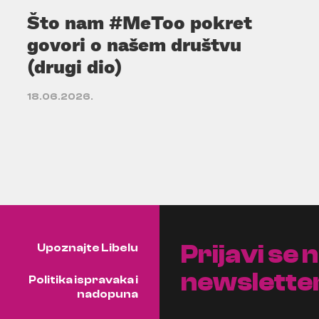
Što nam #MeToo pokret
govori o našem društvu
(drugi dio)
18.06.2026.
Prijavi se 
Upoznajte Libelu
newslette
Politika ispravaka i
nadopuna