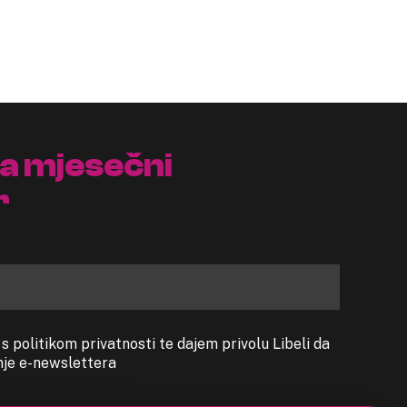
na mjesečni
r
 politikom privatnosti te dajem privolu Libeli da
anje e-newslettera