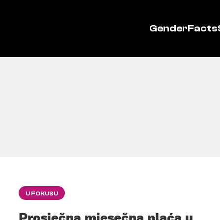
GenderFacts
U FOKUSU
Prosječna mjesečna plaća u