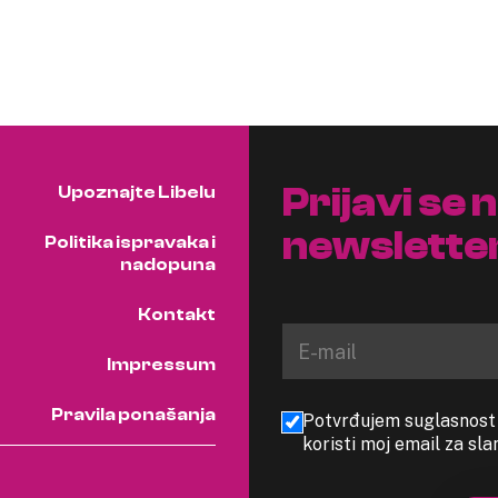
Prijavi se 
Upoznajte Libelu
newslette
Politika ispravaka i
nadopuna
Kontakt
Impressum
Pravila ponašanja
Potvrđujem suglasnost s
koristi moj email za sl