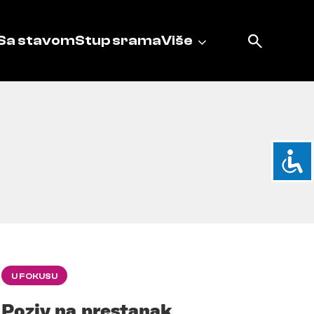
Sa stavom
Stup srama
Više
U FOKUSU
Poziv na prestanak