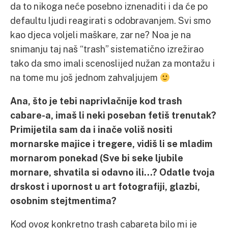
da to nikoga neće posebno iznenaditi i da će po
defaultu ljudi reagirati s odobravanjem. Svi smo
kao djeca voljeli maškare, zar ne? Noa je na
snimanju taj naš “trash” sistematično izrežirao
tako da smo imali scenoslijed nužan za montažu i
na tome mu još jednom zahvaljujem
Ana, što je tebi naprivlačnije kod trash
cabare-a, imaš li neki poseban fetiš trenutak?
Primijetila sam da i inače voliš nositi
mornarske majice i tregere, vidiš li se mladim
mornarom ponekad (Sve bi seke ljubile
mornare, shvatila si odavno ili…? Odatle tvoja
drskost i upornost u art fotografiji, glazbi,
osobnim stejtmentima?
Kod ovog konkretno trash cabareta bilo mi je