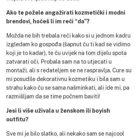
Ako te požele angažirati kozmetički i modni
brendovi, hoćeš li im reći “da”?
Možda ne bih trebala reći kako si u jednom kadru
izgledam ko gospođa (šapnut ću ti kad se vidimo
koji je to kadar), te ću uvijek na tom dijelu spota
zatvarati oči. Probala sam na to utjecati u
montaži, ali s redateljem se ne raspravlja. Cure su
mi posudile dekorativnu kozmetiku i bila sam u
strahu kako ću se sama našminkati, ali ide mi, pa
razmišljam da se time počnem baviti!
Jesi li više uživala u ženskom ili boyish
outfitu?
Sve mi je bilo slatko, ali nekako sam se najcool