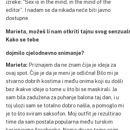
izreke: “Sex is in the mind, in the mind of the
editor”. I nadam se da nikada neće biti javno
dostupne
Marieta, možeš li nam otkriti tajnu svog senzual
Kako se tebe
dojmilo cjelodnevno snimanje?
Marieta:
Priznajem da ne znam čija je ideja za
ovaj spot. Čije je da je meni je odlična! Bilo mi je
stvarno dobrih kostima i među onima koji su došli
bez ikakve ideje o tome u što bi se maskirali. Ja
sam bila zadužena za puhanje balona taj dan, i u
toj ulozi sam se totalno dobro našla, a pomoglo mi
je to što sviram saksofon. Moj outfit je rezultirao
time da sam postala popularna među turskim
korisnicima facebooka. Nema druge tajne osim