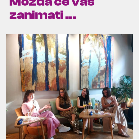
Možda će vas
zanimati ...