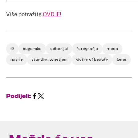
Više potražite
OVDJE!
12
bugarska
editorijal
fotografije
moda
nasilje
standing together
victim of beauty
žene
Podijeli: