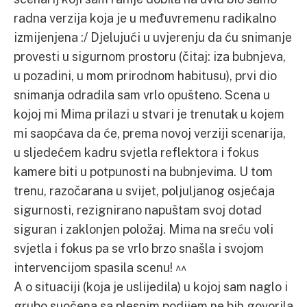
radna verzija koja je u međuvremenu radikalno
izmijenjena :/ Djelujući u uvjerenju da ću snimanje
provesti u sigurnom prostoru (čitaj: iza bubnjeva,
u pozadini, u mom prirodnom habitusu), prvi dio
snimanja odradila sam vrlo opušteno. Scena u
kojoj mi Mima prilazi u stvari je trenutak u kojem
mi saopćava da će, prema novoj verziji scenarija,
u sljedećem kadru svjetla reflektora i fokus
kamere biti u potpunosti na bubnjevima. U tom
trenu, razočarana u svijet, poljuljanog osjećaja
sigurnosti, rezignirano napuštam svoj dotad
siguran i zaklonjen položaj. Mima na sreću voli
svjetla i fokus pa se vrlo brzo snašla i svojom
intervencijom spasila scenu! ^^
A o situaciji (koja je uslijedila) u kojoj sam naglo i
grubo suočena sa plesnim podijem ne bih govorila