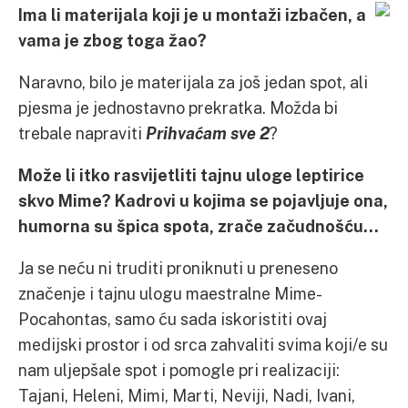
Ima li materijala koji je u montaži izbačen, a
vama je zbog toga žao?
Naravno, bilo je materijala za još jedan spot, ali
pjesma je jednostavno prekratka. Možda bi
trebale napraviti
Prihvaćam sve 2
?
Može li itko rasvijetliti tajnu uloge leptirice
skvo Mime? Kadrovi u kojima se pojavljuje ona,
humorna su špica spota, zrače začudnošću…
Ja se neću ni truditi proniknuti u preneseno
značenje i tajnu ulogu maestralne Mime-
Pocahontas, samo ću sada iskoristiti ovaj
medijski prostor i od srca zahvaliti svima koji/e su
nam uljepšale spot i pomogle pri realizaciji:
Tajani, Heleni, Mimi, Marti, Neviji, Nadi, Ivani,