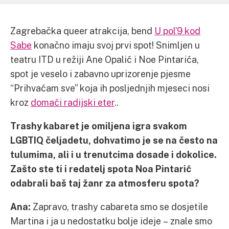
Zagrebačka queer atrakcija, bend
U pol’9 kod
Sabe
konačno imaju svoj prvi spot! Snimljen u
teatru ITD u režiji Ane Opalić i Noe Pintarića,
spot je veselo i zabavno uprizorenje pjesme
“Prihvaćam sve” koja ih posljednjih mjeseci nosi
kroz
domaći radijski eter
..
Trashy kabaret je omiljena igra svakom
LGBTIQ čeljadetu, dohvatimo je se na često na
tulumima, ali i u trenutcima dosade i dokolice.
Zašto ste ti i redatelj spota Noa Pintarić
odabrali baš taj žanr za atmosferu spota?
Ana:
Zapravo, trashy cabareta smo se dosjetile
Martina i ja u nedostatku bolje ideje – znale smo