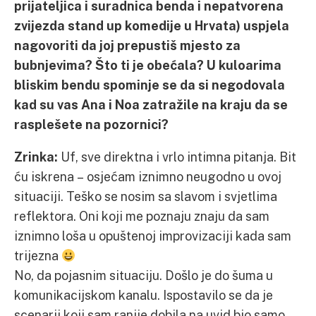
prijateljica i suradnica benda i nepatvorena
zvijezda stand up komedije u Hrvata) uspjela
nagovoriti da joj prepustiš mjesto za
bubnjevima? Što ti je obećala? U kuloarima
bliskim bendu spominje se da si negodovala
kad su vas Ana i Noa zatražile na kraju da se
rasplešete na pozornici?
Zrinka:
Uf, sve direktna i vrlo intimna pitanja. Bit
ću iskrena – osjećam iznimno neugodno u ovoj
situaciji. Teško se nosim sa slavom i svjetlima
reflektora. Oni koji me poznaju znaju da sam
iznimno loša u opuštenoj improvizaciji kada sam
trijezna
No, da pojasnim situaciju. Došlo je do šuma u
komunikacijskom kanalu. Ispostavilo se da je
scenarij koji sam ranije dobila na uvid bio samo