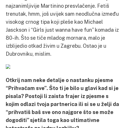
najzanimljivije Martinino presvlačenje. Fetiš
trenutak, hmm, još uvijek sam neodlučna između
visokog crnog tipa koji pleše kao Michael
Jasckson i “Girls just wanna have fun” komada iz
80-ih. Što se tiče mladog mornara, malo je
izblijedio otkad živim u Zagrebu. Ostao je u
Dubrovniku, mislim.
Otkrij nam neke detalje o nastanku pjesme
“Prihvaćam sve”. Što ti je bilo u glavi kad si je
pisala? Postoji li zaista frajer iz pjesme s
kojim odlazi tvoja partnerica ili si se u želji da
“prihvatiš baš sve ono najgore što se može
dogoditi” sjetila toga kao ultimativne