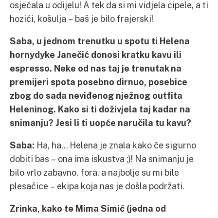
osjećala u odijelu! A tek da si mi vidjela cipele, a ti
hozići, košulja – baš je bilo frajerski!
Saba, u jednom trenutku u spotu ti Helena
hornydyke Janečić donosi kratku kavu ili
espresso. Neke od nas taj je trenutak na
premijeri spota posebno dirnuo, posebice
zbog do sada neviđenog nježnog outfita
Heleninog. Kako si ti doživjela taj kadar na
snimanju? Jesi li ti uopće naručila tu kavu?
Saba:
Ha, ha… Helena je znala kako će sigurno
dobiti bas – ona ima iskustva ;)! Na snimanju je
bilo vrlo zabavno, fora, a najbolje su mi bile
plesačice – ekipa koja nas je došla podržati.
Zrinka, kako te Mima Simić (jedna od