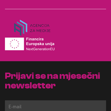
Prijavi se na mjesečni
newsletter