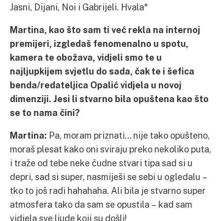
Jasni, Dijani, Noi i Gabrijeli. Hvala*
Martina, kao što sam ti već rekla na internoj
premijeri, izgledaš fenomenalno u spotu,
kamera te obožava, vidjeli smo te u
najljupkijem svjetlu do sada, čak te i šefica
benda/redateljica Opalić vidjela u novoj
dimenziji. Jesi li stvarno bila opuštena kao što
se to nama čini?
Martina:
Pa, moram priznati… nije tako opušteno,
moraš plesat kako oni sviraju preko nekoliko puta,
i traže od tebe neke čudne stvari tipa sad si u
depri, sad si super, nasmiješi se sebi u ogledalu –
tko to još radi hahahaha. Ali bila je stvarno super
atmosfera tako da sam se opustila – kad sam
vidjela sve ljude koji su došli!