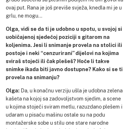
ovaj put. Rana je još previše svježa, knedla mi je u
grlu, ne mogu…
Olga, vidi se da ti je udobno u spotu, u svojoj si
uobičajenoj sjedećoj poziciji s gitarom na
koljenima. Jesi li snimanje provela na stolici ili
postoje i neki “cenzurirani” dijelovi na kojima
sviraš stojeći ili čak plešeš? Hoće li takve
snimke ikada biti javno dostupne? Kako si se ti
provela na snimanju?
Olga:
Da, u konačnu verziju ušla je udobna zelena
kašeta na kojoj sa zadovoljstvom sjedim, a scene
u kojima stojeći sviram metlu, razuzdano plešem i
udaram u pisaću mašinu ostale su na podu
montažerske sobe u stilu one stare narodne