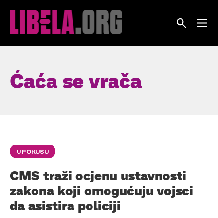
Skip
to
content
Ćaća se vrača
U FOKUSU
CMS traži ocjenu ustavnosti
zakona koji omogućuju vojsci
da asistira policiji