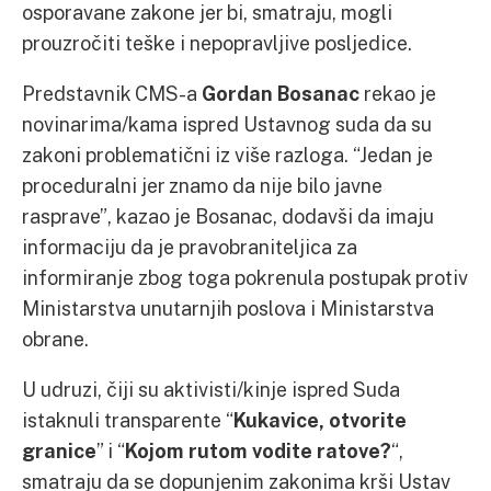
osporavane zakone jer bi, smatraju, mogli
prouzročiti teške i nepopravljive posljedice.
Predstavnik CMS-a
Gordan Bosanac
rekao je
novinarima/kama ispred Ustavnog suda da su
zakoni problematični iz više razloga. “Jedan je
proceduralni jer znamo da nije bilo javne
rasprave”, kazao je Bosanac, dodavši da imaju
informaciju da je pravobraniteljica za
informiranje zbog toga pokrenula postupak protiv
Ministarstva unutarnjih poslova i Ministarstva
obrane.
U udruzi, čiji su aktivisti/kinje ispred Suda
istaknuli transparente “
Kukavice, otvorite
granice
” i “
Kojom rutom vodite ratove?
“,
smatraju da se dopunjenim zakonima krši Ustav