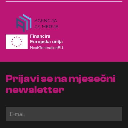
Prijavi se na mjesečni
newsletter