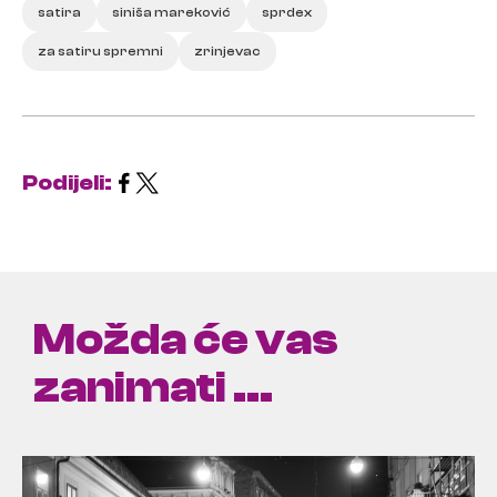
satira
siniša mareković
sprdex
za satiru spremni
zrinjevac
Podijeli:
Možda će vas
zanimati ...