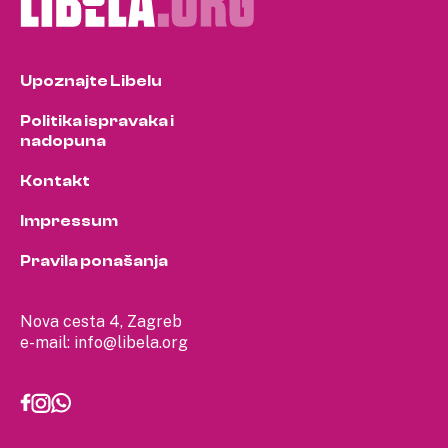
Upoznajte Libelu
Politika ispravaka i
nadopuna
Kontakt
Impressum
Pravila ponašanja
Nova cesta 4, Zagreb
e-mail:
info@libela.org