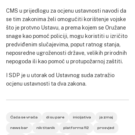
CMS u prijedlogu za ocjenu ustavnosti navodi da
se tim zakonima želi omogućiti korištenje vojske
što je protvno Ustavu, a prema kojem se Oružane
snage kao pomoć policiji, mogu koristiti u izričito
predviđenim slučajevima, poput ratnog stanja,
neposredne ugroženosti države, velikih prirodnih
nepogoda ili kao pomoć u protupožarnoj zaštiti.
I SDP je u utorak od Ustavnog suda zatražio
ocjenu ustavnosti ta dva zakona.
Ćaća se vrača
di su pare
inicijativa
ja zmaj
news bar
nik titanik
platforma 112
prosvjed