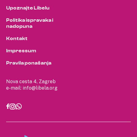
Upoznajte Libelu
Politika ispravaka i
nadopuna
Kontakt
Impressum
Pravila ponašanja
Nova cesta 4, Zagreb
e-mail:
info@libela.org