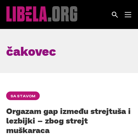
Skip
to
content
čakovec
SA STAVOM
Orgazam gap između strejtuša i
lezbijki – zbog strejt
muškaraca