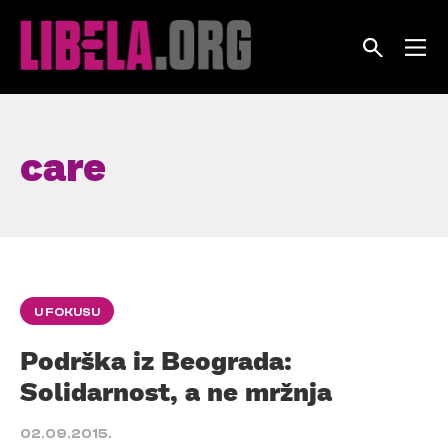
Skip
to
content
care
U FOKUSU
Podrška iz Beograda:
Solidarnost, a ne mržnja
02.09.2015.