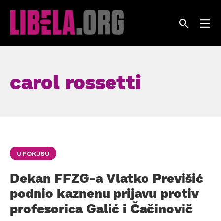
Skip
to
content
carol rossetti
U FOKUSU
Dekan FFZG-a Vlatko Previšić
podnio kaznenu prijavu protiv
profesorica Galić i Čačinovič