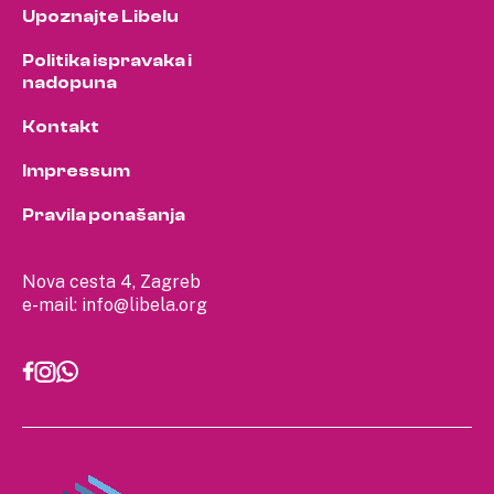
Upoznajte Libelu
Politika ispravaka i
nadopuna
Kontakt
Impressum
Pravila ponašanja
Nova cesta 4, Zagreb
e-mail:
info@libela.org