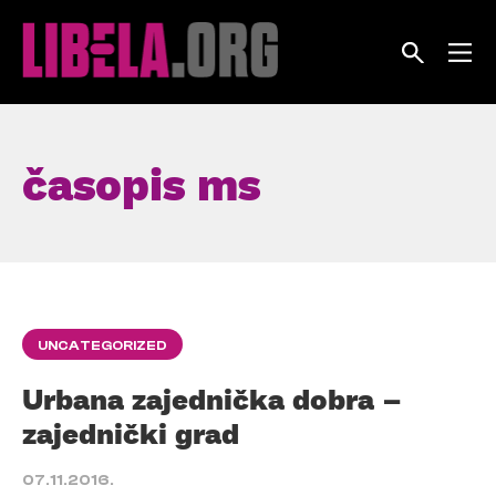
Skip
to
content
časopis ms
UNCATEGORIZED
Urbana zajednička dobra –
zajednički grad
07.11.2016.