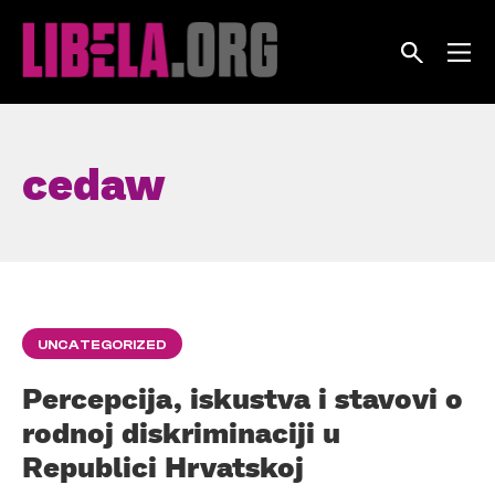
Skip
to
content
cedaw
UNCATEGORIZED
Percepcija, iskustva i stavovi o
rodnoj diskriminaciji u
Republici Hrvatskoj