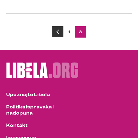
Posts
1
3
pagination
Upoznajte Libelu
Politika ispravaka i
nadopuna
Kontakt
Impressum