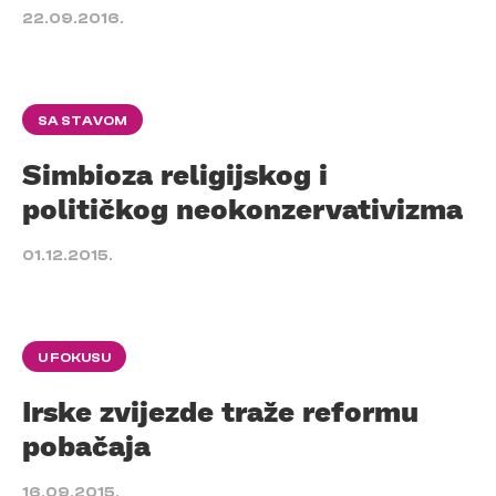
22.09.2016.
SA STAVOM
Simbioza religijskog i
političkog neokonzervativizma
01.12.2015.
U FOKUSU
Irske zvijezde traže reformu
pobačaja
16.09.2015.