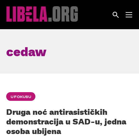
Skip
to
content
cedaw
U FOKUSU
Druga noć antirasističkih
demonstracija u SAD-u, jedna
osoba ubijena