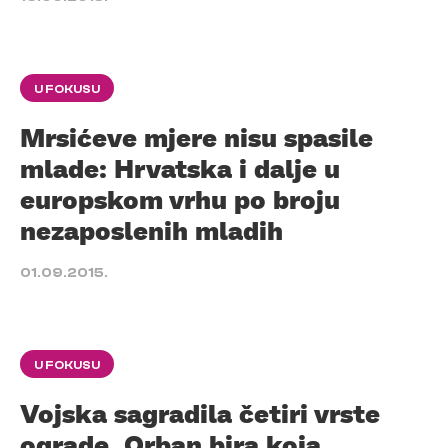
U FOKUSU
Mrsićeve mjere nisu spasile
mlade: Hrvatska i dalje u
europskom vrhu po broju
nezaposlenih mladih
01.09.2015.
U FOKUSU
Vojska sagradila četiri vrste
ograde, Orban bira koja