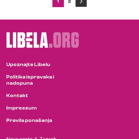
Posts
1
2
pagination
Upoznajte Libelu
Politika ispravaka i
nadopuna
Kontakt
Impressum
Pravila ponašanja