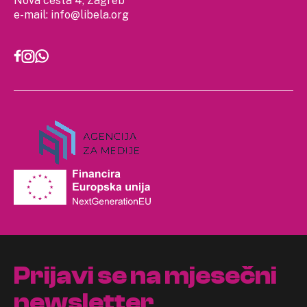
Nova cesta 4, Zagreb
e-mail:
info@libela.org
Prijavi se na mjesečni
newsletter