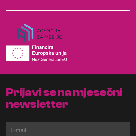
Prijavi se na mjesečni
newsletter