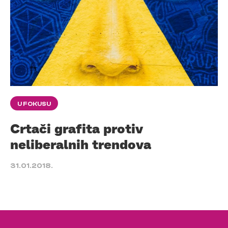
U FOKUSU
Crtači grafita protiv
neliberalnih trendova
31.01.2018.