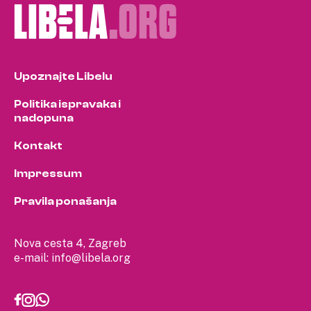
Upoznajte Libelu
Politika ispravaka i
nadopuna
Kontakt
Impressum
Pravila ponašanja
Nova cesta 4, Zagreb
e-mail:
info@libela.org