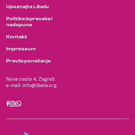
Upoznajte Libelu
Politika ispravaka i
nadopuna
Kontakt
Impressum
Pravila ponašanja
Nova cesta 4, Zagreb
e-mail:
info@libela.org