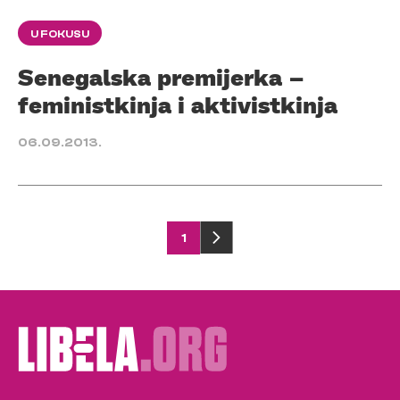
U FOKUSU
Senegalska premijerka –
feministkinja i aktivistkinja
06.09.2013.
Posts
1
pagination