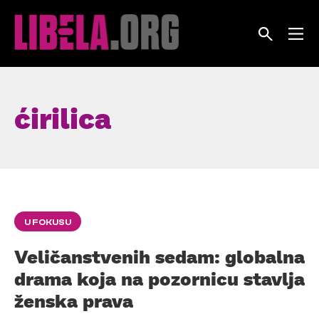
Skip
to
content
ćirilica
U FOKUSU
Veličanstvenih sedam: globalna
drama koja na pozornicu stavlja
ženska prava