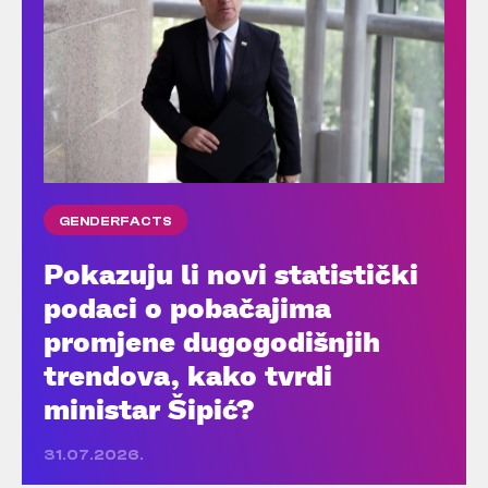
GENDERFACTS
Pokazuju li novi statistički
podaci o pobačajima
promjene dugogodišnjih
trendova, kako tvrdi
ministar Šipić?
31.07.2026.