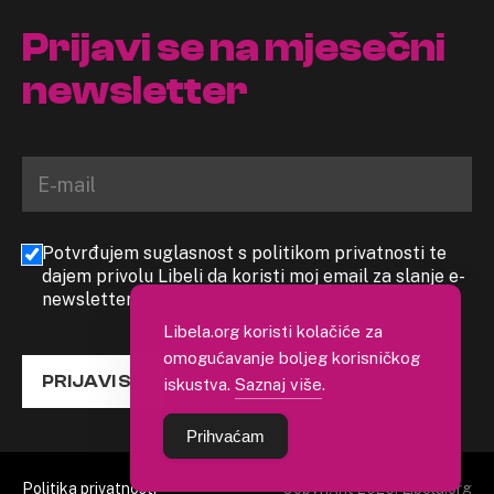
Prijavi se na mjesečni
newsletter
Potvrđujem suglasnost s politikom privatnosti te
dajem privolu Libeli da koristi moj email za slanje e-
newslettera
Libela.org koristi kolačiće za
omogućavanje boljeg korisničkog
PRIJAVI SE
iskustva.
Saznaj više
.
Prihvaćam
Politika privatnosti
Copyright 2026. Libela.org