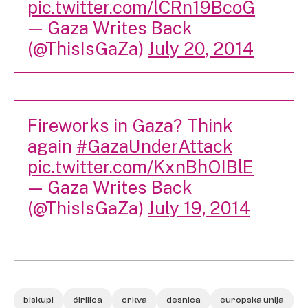
pic.twitter.com/lCRn19BcoG
— Gaza Writes Back
(@ThisIsGaZa)
July 20, 2014
Fireworks in Gaza? Think
again
#GazaUnderAttack
pic.twitter.com/KxnBhOIBlE
— Gaza Writes Back
(@ThisIsGaZa)
July 19, 2014
biskupi
ćirilica
crkva
desnica
europska unija