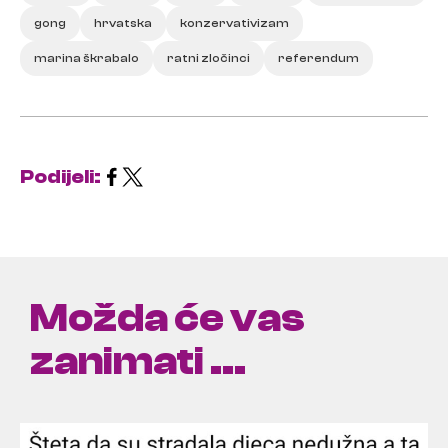
gong
hrvatska
konzervativizam
marina škrabalo
ratni zločinci
referendum
Podijeli:
Možda će vas
zanimati ...