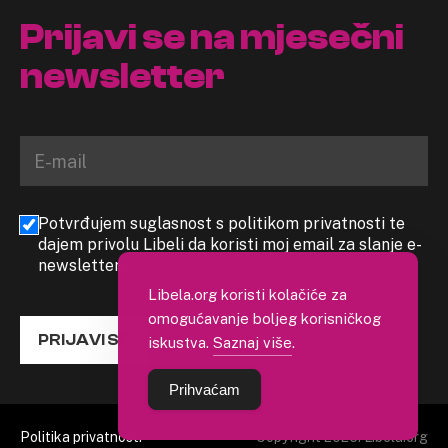
Prijavi se na mjesečni
newsletter
Potvrđujem suglasnost s politikom privatnosti te
dajem privolu Libeli da koristi moj email za slanje e-
newslettera
Libela.org koristi kolačiće za
omogućavanje boljeg korisničkog
PRIJAVI SE
iskustva.
Saznaj više
.
Prihvaćam
Politika privatnosti
Copyright 2026. Libela.org