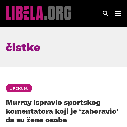
Skip
to
content
čistke
U FOKUSU
Murray ispravio sportskog
komentatora koji je ‘zaboravio’
da su žene osobe