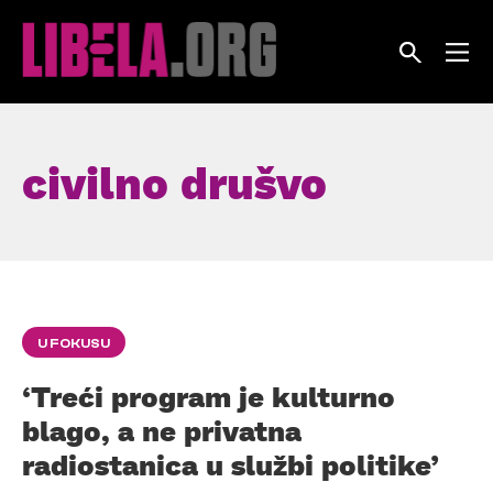
Skip
to
content
civilno drušvo
U FOKUSU
‘Treći program je kulturno
blago, a ne privatna
radiostanica u službi politike’