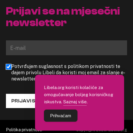
Prijavi se na mjesečni
newsletter
Potvrđujem suglasnost s politikom privatnosti te
dajem privolu Libeli da koristi moj email za slanje e-
newslettera
Libela.org koristi kolačiće za
omogućavanje boljeg korisničkog
PRIJAVI SE
iskustva.
Saznaj više
.
Prihvaćam
Politika privatnosti
Copyright 2026. Libela.org