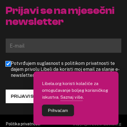
Prijavi se na mjesečni
newsletter
Potvrđujem suglasnost s politikom privatnosti te
dajem privolu Libeli da koristi moj email za slanje e-
newslettera
Libela.org koristi kolačiće za
omogućavanje boljeg korisničkog
PRIJAVI SE
iskustva.
Saznaj više
.
Prihvaćam
Politika privatnosti
Copyright 2026. Libela.org