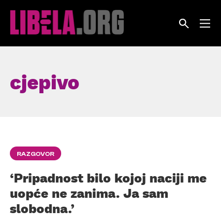
Skip
to
content
cjepivo
RAZGOVOR
‘Pripadnost bilo kojoj naciji me
uopće ne zanima. Ja sam
slobodna.’