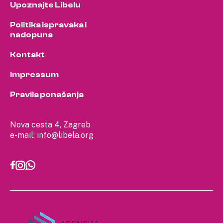
Upoznajte Libelu
Politika ispravaka i
nadopuna
Kontakt
Impressum
Pravila ponašanja
Nova cesta 4, Zagreb
e-mail:
info@libela.org