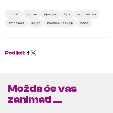
bolest
cjepivo
djevojke
hpv
siromaštvo
smrtnost
svijet
zemlje u razvoju
žene
Podijeli:
Možda će vas
zanimati ...