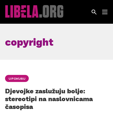
Skip
to
content
copyright
U FOKUSU
Djevojke zaslužuju bolje:
stereotipi na naslovnicama
časopisa