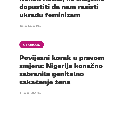
dopustiti da nam rasisti
ukradu feminizam
12.01.2016.
U FOKUSU
Povijesni korak u pravom
smjeru: Nigerija konačno
zabranila genitalno
sakaćenje žena
11.06.2015.