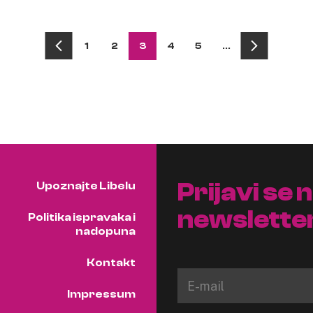
1
2
3
4
5
…
Prijavi se 
Upoznajte Libelu
newslette
Politika ispravaka i
nadopuna
Kontakt
Impressum