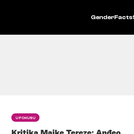
GenderFacts
U FOKUSU
Kritika Majke Tereze: Anđeo