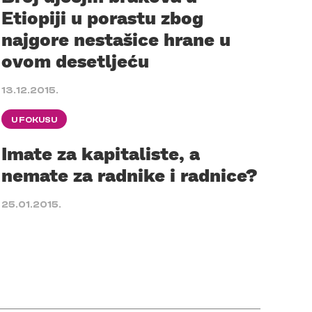
Etiopiji u porastu zbog
najgore nestašice hrane u
ovom desetljeću
13.12.2015.
U FOKUSU
Imate za kapitaliste, a
nemate za radnike i radnice?
25.01.2015.