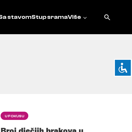
Sa stavom
Stup srama
Više
U FOKUSU
Broj dječjih brakova u