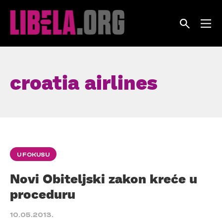
Skip
to
content
croatia airlines
U FOKUSU
Novi Obiteljski zakon kreće u
proceduru
10.05.2013.