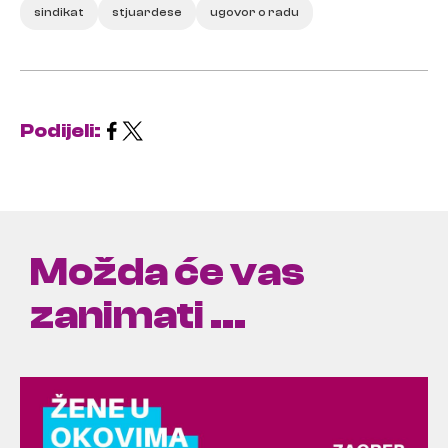
sindikat
stjuardese
ugovor o radu
Podijeli:
Možda će vas
zanimati ...