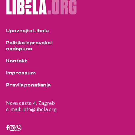
Upoznajte Libelu
Politika ispravaka i
nadopuna
Kontakt
Impressum
Pravila ponašanja
Nova cesta 4, Zagreb
e-mail:
info@libela.org