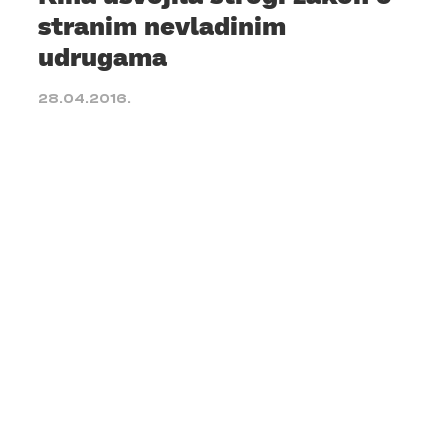
stranim nevladinim
udrugama
28.04.2016.