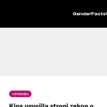
GenderFacts
U FOKUSU
Kina usvojila strogi zakon o