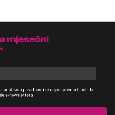
na mjesečni
r
 politikom privatnosti te dajem privolu Libeli da
anje e-newslettera