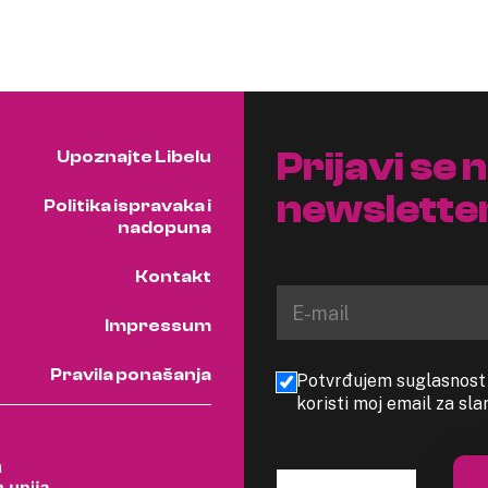
Prijavi se 
Upoznajte Libelu
newslette
Politika ispravaka i
nadopuna
Kontakt
Impressum
Pravila ponašanja
Potvrđujem suglasnost s
koristi moj email za sl