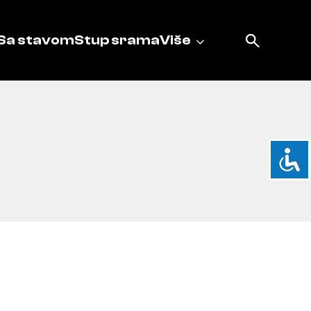
Sa stavom
Stup srama
Više