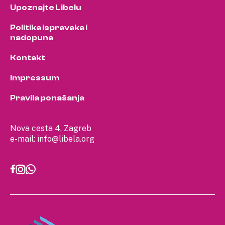
Upoznajte Libelu
Politika ispravaka i
nadopuna
Kontakt
Impressum
Pravila ponašanja
Nova cesta 4, Zagreb
e-mail:
info@libela.org