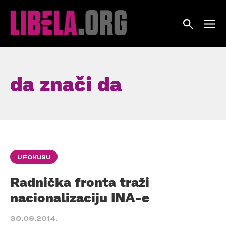
Skip
to
content
da znači da
U FOKUSU
Radnička fronta traži
nacionalizaciju INA-e
30.09.2014.