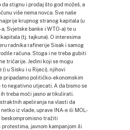
o da stignu i prodaj što god možeš, a
računu više nema novca. Sve naše
najprije krupnog stranog kapitala (u
a, Svjetske banke i WTO-a) te u
pitala (tj. tajkuna). O interesima
eru radnika rafinerije Sisak i samog
odile računa. Stoga i ne treba gubiti
ne tričarije. Jedini koji se mogu
(i u Sisku i u Rijeci), njihovi
i ne pripadamo političko-ekonomskim
e to negativno utjecati. A da bismo se
ih treba moći jasno artikulirati.
traktnih apeliranja na vlasti da
 netko iz vlade, uprave INA-e ili MOL-
e i beskompromisno tražiti
 – protestima, javnom kampanjom ili