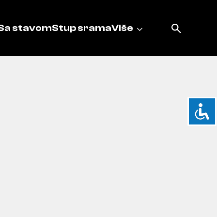
Sa stavom
Stup srama
Više