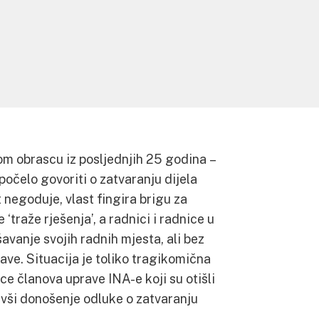
m obrascu iz posljednjih 25 godina –
počelo govoriti o zatvaranju dijela
 negoduje, vlast fingira brigu za
 ‘traže rješenja’, a radnici i radnice u
šavanje svojih radnih mjesta, ali bez
ve. Situacija je toliko tragikomična
ce članova uprave INA-e koji su otišli
ivši donošenje odluke o zatvaranju