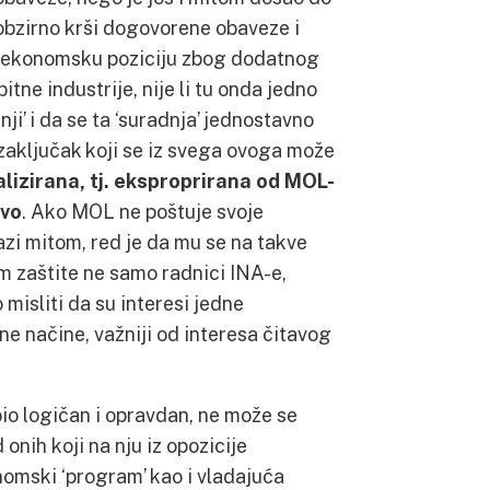
obzirno krši dogovorene obaveze i
ru ekonomsku poziciju zbog dodatnog
tne industrije, nije li tu onda jedno
ji’ i da se ta ‘suradnja’ jednostavno
 zaključak koji se iz svega ovoga može
alizirana, tj. eksproprirana od MOL-
tvo
. Ako MOL ne poštuje svoje
zi mitom, red je da mu se na takve
m zaštite ne samo radnici INA-e,
 misliti da su interesi jedne
lne načine, važniji od interesa čitavog
io logičan i opravdan, ne može se
 onih koji na nju iz opozicije
nomski ‘program’ kao i vladajuća