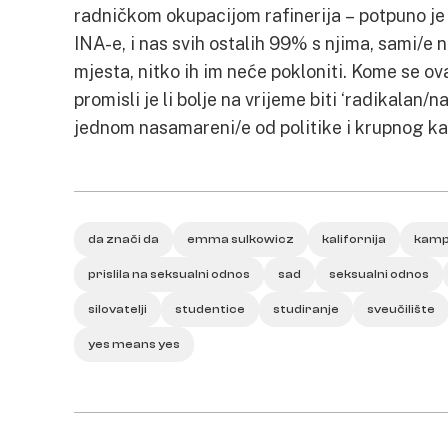
radničkom okupacijom rafinerija – potpuno je 
INA-e, i nas svih ostalih 99% s njima, sami/e n
mjesta, nitko ih im neće pokloniti. Kome se ov
promisli je li bolje na vrijeme biti ‘radikalan/na
jednom nasamareni/e od politike i krupnog ka
da znači da
emma sulkowicz
kalifornija
kamp
prislila na seksualni odnos
sad
seksualni odnos
silovatelji
studentice
studiranje
sveučilište
yes means yes