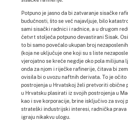
Potpuno je jasno da bi zatvaranje sisačke rafin
budućnosti, što se već najavljuje, bilo katast
sami sisački radnici i radnice, a u drugom redu
četvrt stoljeća potpuno devastirani Sisak. Osi
to bi samo povećalo ukupan broj nezaposlenih,
(koja ne uključuje one koji su s liste nezaposl
vjerojatno se kreće negdje oko pola milijuna l
onda za njom i riječke rafinerije, čitava bi zem
ovisila bi o uvozu naftnih derivata. To je oči
postrojenja u Hrvatskoj želi pretvoriti obične 
u Hrvatsku plasirati iz svojih postrojenja u Ma
kao i sve korporacije, brine isključivo za svoj
strateški industrijski interesi, radnička prav
igraju nikakvu ulogu.