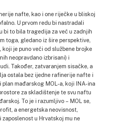
erije nafte, kao i one riječke u bliskoj
rofalno. U prvom redu bi nastradali
 bi to bila tragedija za već u zadnjih
m toga, gledano iz šire perspektive,
 koji je puno veći od službene brojke
enih neopravdano izbrisani) i
judi. Također, zatvaranjem sisačke, a
lja ostala bez ijedne rafinerije nafte i
to i plan mađarskog MOL-a, koji INA-ina
prostore za skladištenje te svu naftu
đarskoj. To je i razumljivo – MOL se,
 profit, a energetska neovisnost,
a i zaposlenost u Hrvatskoj mu ne