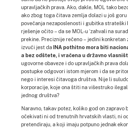
upravljačkih prava. Ako, dakle, MOL tako bez
ako zbog toga čitava zemlja dolazi u još go
povećanja nezaposlenosti i gubitka strateški bi
rješenje očito – da se MOL-u ‘zahvali na suradn
prekine. Preciznije rečeno – jedini konkretan
izvući jest da
INA pothitno mora biti nacion
a bez odštete, i vraćena u državno vlasniš
ugovorne obaveze i do upravljačkih prava dola
postupke odgovori istom mjerom i da se prito
nego i interesi čitavoga društva. Nije li suludo
korporacije, koje ona štiti na višestruko ilega
jednog društva?
Naravno, takav potez, koliko god on zapravo b
očekivati ni od trenutnih hrvatskih vlasti, ni od
pretendiraju, a koji imaju potpuno jednak eko