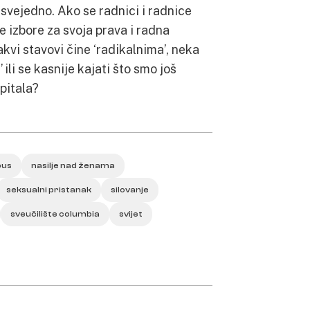
svejedno. Ako se radnici i radnice
e izbore za svoja prava i radna
akvi stavovi čine ‘radikalnima’, neka
’ ili se kasnije kajati što smo još
pitala?
us
nasilje nad ženama
seksualni pristanak
silovanje
sveučilište columbia
svijet