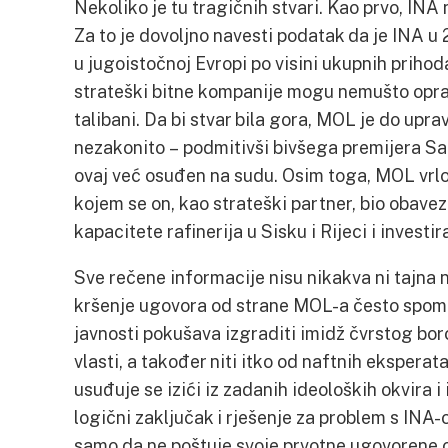
Nekoliko je tu tragičnih stvari. Kao prvo, INA n
Za to je dovoljno navesti podatak da je INA u
u jugoistočnoj Evropi po visini ukupnih prihod
strateški bitne kompanije mogu nemušto oprav
talibani. Da bi stvar bila gora, MOL je do upra
nezakonito – podmitivši bivšega premijera San
ovaj već osuđen na sudu. Osim toga, MOL vrlo 
kojem se on, kao strateški partner, bio obave
kapacitete rafinerija u Sisku i Rijeci i investira
Sve rečene informacije nisu nikakva ni tajna 
kršenje ugovora od strane MOL-a često spominj
javnosti pokušava izgraditi imidž čvrstog borca
vlasti, a također niti itko od naftnih eksperat
usuđuje se izići iz zadanih ideoloških okvira i
logični zaključak i rješenje za problem s INA-
samo da ne poštuje svoje prvotne ugovorene o