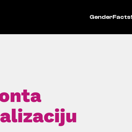
GenderFacts
ronta
alizaciju