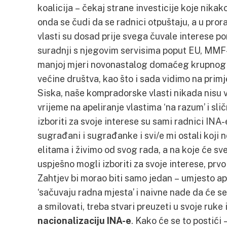
koalicija – čekaj strane investicije koje nikak
onda se čudi da se radnici otpuštaju, a u pro
vlasti su dosad prije svega čuvale interese po
suradnji s njegovim servisima poput EU, MMF-
manjoj mjeri novonastalog domaćeg krupnog ka
većine društva, kao što i sada vidimo na primj
Siska, naše kompradorske vlasti nikada nisu v
vrijeme na apeliranje vlastima ‘na razum’ i slič
izboriti za svoje interese su sami radnici INA-e 
sugrađani i sugrađanke i svi/e mi ostali koj
elitama i živimo od svog rada, a na koje će sv
uspješno mogli izboriti za svoje interese, prvo 
Zahtjev bi morao biti samo jedan – umjesto aps
‘sačuvaju radna mjesta’ i naivne nade da će se
a smilovati, treba stvari preuzeti u svoje ruk
nacionalizaciju INA-e
. Kako će se to postići