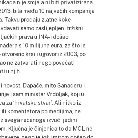
ikada nije smjela ni biti privatizirana.
 2013. bila među 10 najvećih kompanija
a. Takvu prodaju zlatne koke i
davati samo zaslijepljeni tržišni
vljačkih prava u INA-i došao
adera s 10 milijuna eura, za što je
otvoreno krši i ugovor iz 2003, po
zao ne zatvarati nego povećati
ti u njih.
ni novost. Dapače, mito Sanaderu i
e i sam ministar Vrdoljak, koji u
 za ‘hrvatsku stvar’. Ali nitko iz
a ili komentatora po medijima, ne
 iz svega rečenoga izvući jedini
om. Ključna je činjenica to da MOL ne
baveze, nego je još i mitom došao do