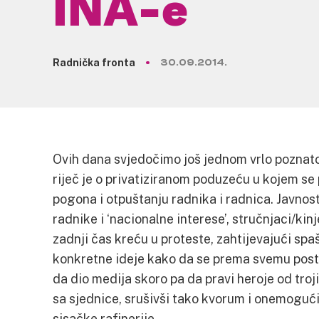
INA-e
Radnička fronta
30.09.2014.
Ovih dana svjedočimo još jednom vrlo poznato
riječ je o privatiziranom poduzeću u kojem se 
pogona i otpuštanju radnika i radnica. Javnost
radnike i ‘nacionalne interese’, stručnjaci/kinje
zadnji čas kreću u proteste, zahtijevajući spa
konkretne ideje kako da se prema svemu posta
da dio medija skoro pa da pravi heroje od troji
sa sjednice, srušivši tako kvorum i onemoguć
sisačke rafinerije.