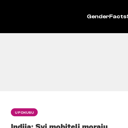
GenderFacts
U FOKUSU
Indija: Svi mobiteli moraju