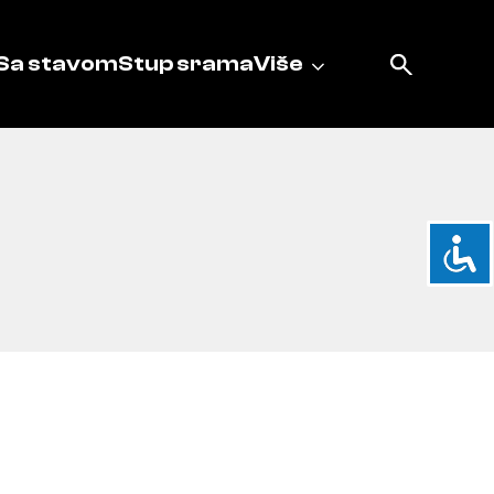
Sa stavom
Stup srama
Više