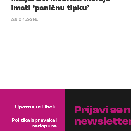
imati ‘paničnu tipku’
28.04.2016.
Prijavi se 
Upoznajte Libelu
newslette
Politika ispravaka i
nadopuna