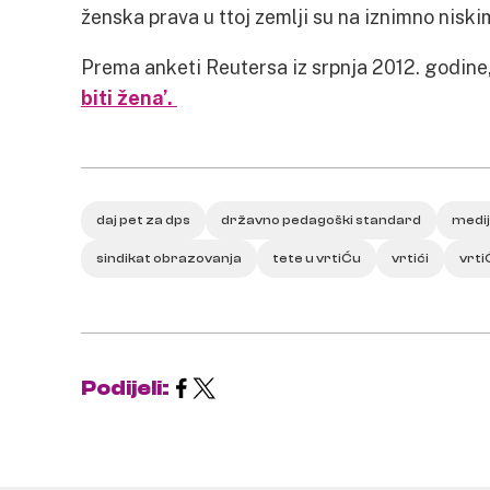
ženska prava u ttoj zemlji su na iznimno nisk
Prema anketi Reutersa iz srpnja 2012. godine
biti žena’.
daj pet za dps
državno pedagoški standard
medij
sindikat obrazovanja
tete u vrtiĆu
vrtići
vrti
Podijeli: