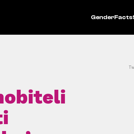
GenderFacts
Tw
mobiteli
i