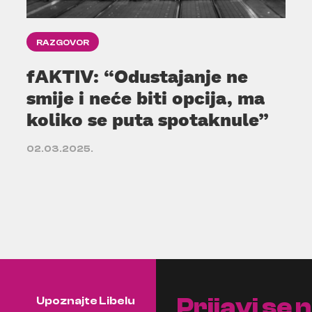
RAZGOVOR
fAKTIV: “Odustajanje ne
smije i neće biti opcija, ma
koliko se puta spotaknule”
02.03.2025.
Prijavi se 
Upoznajte Libelu