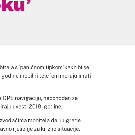
pku’
bitela s ‘paničnom tipkom’ kako bi se
. godine mobilni telefoni moraju imati
 za GPS navigaciju, neophodan za
niraju uvesti 2018. godine.
oizvođačima mobitela da u ugrade
vno rješenje za krizne situacije.