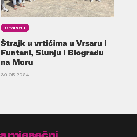
U FOKUSU
Štrajk u vrtićima u Vrsaru i
Funtani, Slunju i Biogradu
na Moru
30.05.2024.
na mjesečni