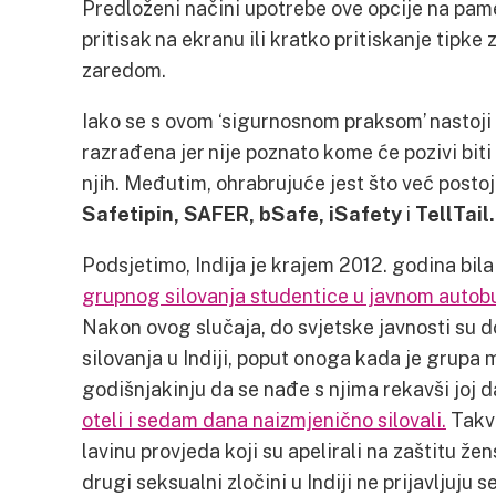
Predloženi načini upotrebe ove opcije na pam
pritisak na ekranu ili kratko pritiskanje tipke 
zaredom.
Iako se s ovom ‘sigurnosnom praksom’ nastoji 
razrađena jer nije poznato kome će pozivi biti
njih. Međutim, ohrabrujuće jest što već posto
Safetipin, SAFER, bSafe, iSafety
i
TellTail.
Podsjetimo, Indija je krajem 2012. godina bi
grupnog silovanja studentice u javnom autob
Nakon ovog slučaja, do svjetske javnosti su do
silovanja u Indiji, poput onoga kada je grup
godišnjakinju da se nađe s njima rekavši joj da
oteli i sedam dana naizmjenično silovali.
Takvi
lavinu provjeda koji su apelirali na zaštitu že
drugi seksualni zločini u Indiji ne prijavljuju s