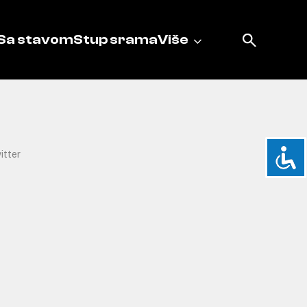
Sa stavom
Stup srama
Više
itter