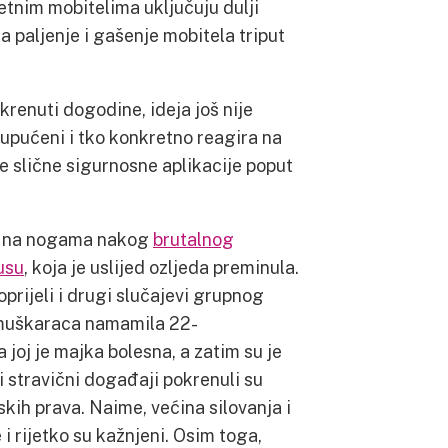
etnim mobitelima uključuju dulji
za paljenje i gašenje mobitela triput
krenuti dogodine, ideja još nije
 upućeni i tko konkretno reagira na
je slične sigurnosne aplikacije poput
la na nogama nakog
brutalnog
usu
, koja je uslijed ozljeda preminula.
prijeli i drugi slučajevi grupnog
a muškaraca namamila 22-
 joj je majka bolesna, a zatim su je
 stravični događaji pokrenuli su
nskih prava. Naime, većina silovanja i
e i rijetko su kažnjeni. Osim toga,