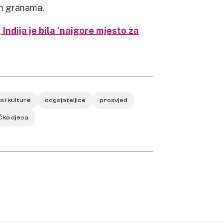
im granama.
,
Indija je bila ‘najgore mjesto za
a i kulture
odgajateljice
prosvjed
Ćka djeca