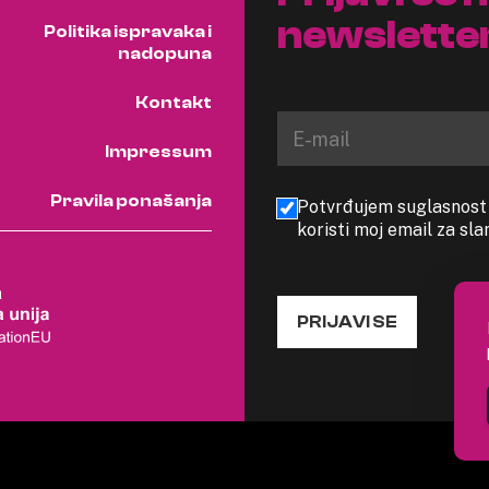
newslette
Politika ispravaka i
nadopuna
Kontakt
Impressum
Pravila ponašanja
Potvrđujem suglasnost s
koristi moj email za sl
PRIJAVI SE