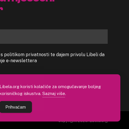
r
 politikom privatnosti te dajem privolu Libeli da
anje e-newslettera
Libela.org koristi kolačiće za omogućavanje boljeg
korisničkog iskustva.
Saznaj više
.
Prihvaćam
Copyright 2026. Libela.org