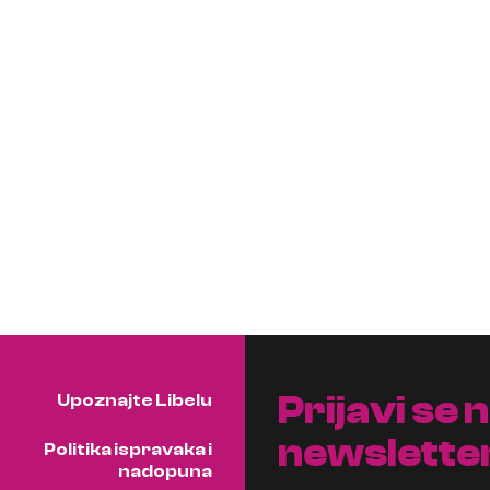
Prijavi se 
Upoznajte Libelu
newslette
Politika ispravaka i
nadopuna