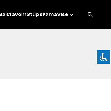
Sa stavom
Stup srama
Više