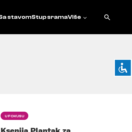
Sa stavom
Stup srama
Više
U FOKUSU
Ksenija Plantak za