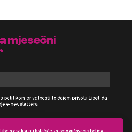
na mjesečni
r
 politikom privatnosti te dajem privolu Libeli da
anje e-newslettera
Libela.org koristi kolačiće za omogućavanje boljeg