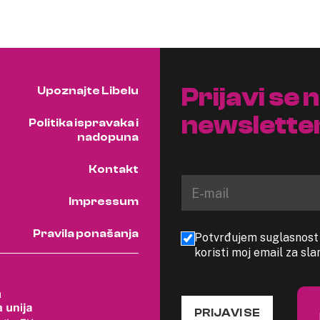
Prijavi se 
Upoznajte Libelu
newslette
Politika ispravaka i
nadopuna
Kontakt
Impressum
Pravila ponašanja
Potvrđujem suglasnost s
koristi moj email za sl
PRIJAVI SE